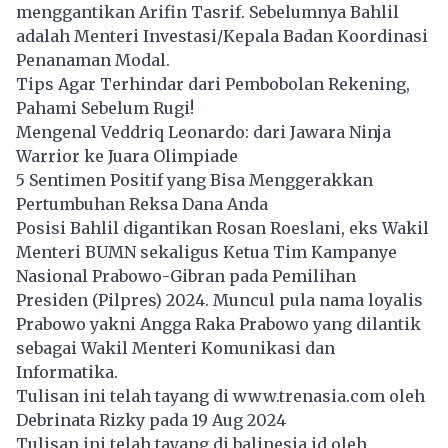
menggantikan Arifin Tasrif. Sebelumnya Bahlil
adalah Menteri Investasi/Kepala Badan Koordinasi
Penanaman Modal.
Tips Agar Terhindar dari Pembobolan Rekening,
Pahami Sebelum Rugi!
Mengenal Veddriq Leonardo: dari Jawara Ninja
Warrior ke Juara Olimpiade
5 Sentimen Positif yang Bisa Menggerakkan
Pertumbuhan Reksa Dana Anda
Posisi Bahlil digantikan Rosan Roeslani, eks Wakil
Menteri BUMN sekaligus Ketua Tim Kampanye
Nasional Prabowo-Gibran pada Pemilihan
Presiden (Pilpres) 2024. Muncul pula nama loyalis
Prabowo yakni Angga Raka Prabowo yang dilantik
sebagai Wakil Menteri Komunikasi dan
Informatika.
Tulisan ini telah tayang di
www.trenasia.com
oleh
Debrinata Rizky pada 19 Aug 2024
Tulisan ini telah tayang di
balinesia.id
oleh