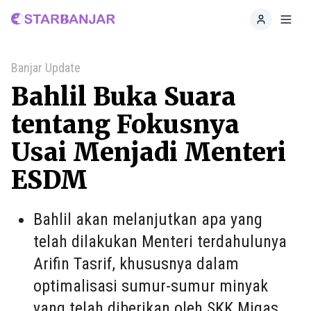
Home
Toggl
Banjar Update
Bahlil Buka Suara
tentang Fokusnya
Usai Menjadi Menteri
ESDM
Bahlil akan melanjutkan apa yang
telah dilakukan Menteri terdahulunya
Arifin Tasrif, khususnya dalam
optimalisasi sumur-sumur minyak
yang telah diberikan oleh SKK Migas.