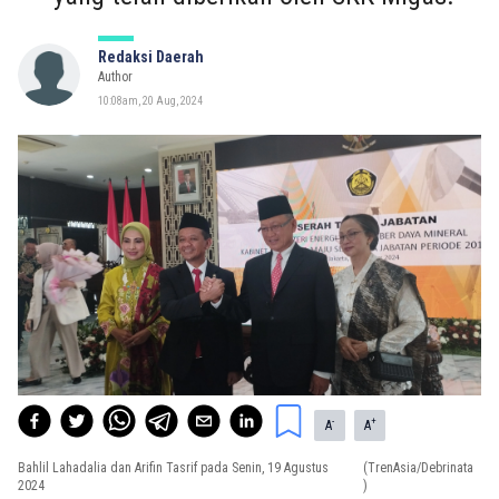
Redaksi Daerah
Author
10:08am, 20 Aug, 2024
-
+
A
A
Bahlil Lahadalia dan Arifin Tasrif pada Senin, 19 Agustus
(TrenAsia/Debrinata
2024
)