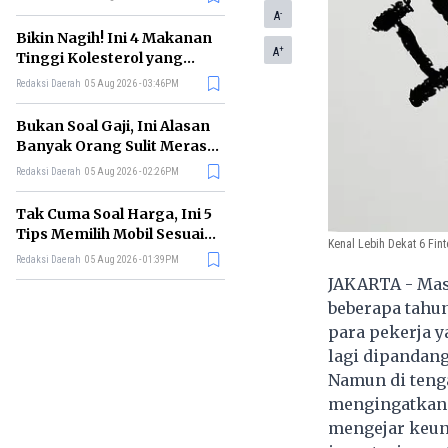
-
A
Bikin Nagih! Ini 4 Makanan
+
A
Tinggi Kolesterol yang
Sebaiknya Dikurangi
Redaksi Daerah
05 Aug 2026 - 03:46PM
Bukan Soal Gaji, Ini Alasan
Banyak Orang Sulit Merasa
Cukup
Redaksi Daerah
05 Aug 2026 - 02:26PM
Tak Cuma Soal Harga, Ini 5
Tips Memilih Mobil Sesuai
Kenal Lebih Dekat 6 Fint
Kebutuhan
Redaksi Daerah
05 Aug 2026 - 01:39PM
JAKARTA - Mas
beberapa tahun
para pekerja y
lagi dipandang
Namun di teng
mengingatkan 
mengejar keun