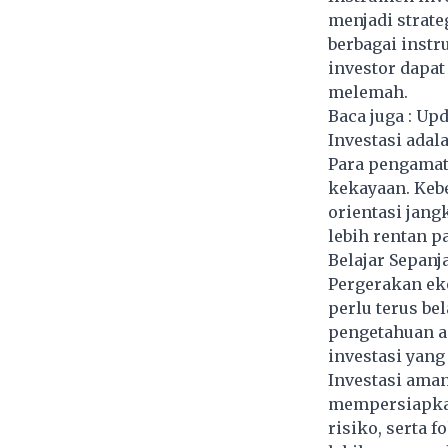
menjadi strat
berbagai instr
investor dapat
melemah.
Baca juga :
Upd
Investasi adal
Para pengamat 
kekayaan. Kebe
orientasi jang
lebih rentan p
Belajar Sepanj
Pergerakan ek
perlu terus be
pengetahuan ad
investasi yang
Investasi aman
mempersiapkan
risiko, serta 