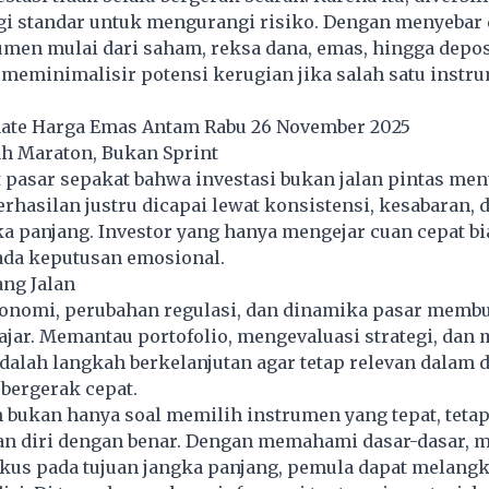
egi standar untuk mengurangi risiko. Dengan menyebar
umen mulai dari saham, reksa dana, emas, hingga depos
 meminimalisir potensi kerugian jika salah satu instr
ate Harga Emas Antam Rabu 26 November 2025
ah Maraton, Bukan Sprint
pasar sepakat bahwa investasi bukan jalan pintas men
rhasilan justru dicapai lewat konsistensi, kesabaran, 
ka panjang. Investor yang hanya mengejar cuan cepat b
ada keputusan emosional.
ang Jalan
onomi, perubahan regulasi, dan dinamika pasar membu
lajar. Memantau portofolio, mengevaluasi strategi, dan
alah langkah berkelanjutan agar tetap relevan dalam 
 bergerak cepat.
 bukan hanya soal memilih instrumen yang tepat, tetap
 diri dengan benar. Dengan memahami dasar-dasar, m
fokus pada tujuan jangka panjang, pemula dapat melang