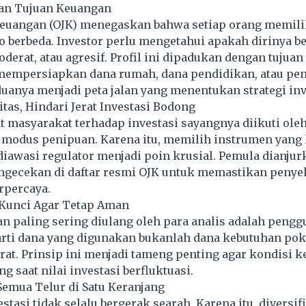
dan Tujuan Keuangan
 Keuangan (OJK) menegaskan bahwa setiap orang memili
ko berbeda. Investor perlu mengetahui apakah dirinya be
oderat, atau agresif. Profil ini dipadukan dengan tujua
mempersiapkan dana rumah, dana pendidikan, atau pen
anya menjadi peta jalan yang menentukan strategi inv
itas, Hindari Jerat Investasi Bodong
 masyarakat terhadap investasi sayangnya diikuti ole
modus penipuan. Karena itu, memilih instrumen yang l
iawasi regulator menjadi poin krusial. Pemula dianjur
gecekan di daftar resmi OJK untuk memastikan penye
erpercaya.
 Kunci Agar Tetap Aman
an paling sering diulang oleh para analis adalah peng
rarti dana yang digunakan bukanlah dana kebutuhan po
rat. Prinsip ini menjadi tameng penting agar kondisi 
g saat nilai investasi berfluktuasi.
emua Telur di Satu Keranjang
stasi tidak selalu bergerak searah. Karena itu, diversif