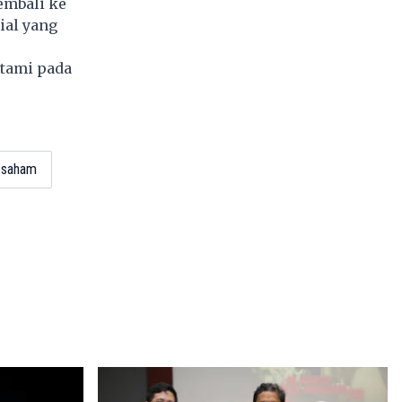
embali ke
ial yang
tami pada
6
i saham