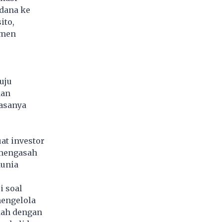
 dana ke
ito,
umen
uju
dan
iasanya
at investor
 mengasah
dunia
i soal
engelola
kah dengan