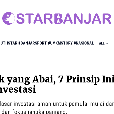
OUTHSTAR
#BANJARSPORT
#UMKMSTORY
#NASIONAL
ALL
 yang Abai, 7 Prinsip In
nvestasi
dasar investasi aman untuk pemula: mulai dari 
, dan fokus jangka panjang.