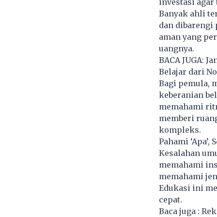
investasi agar
Banyak ahli t
dan dibarengi 
aman yang per
uangnya.
BACA JUGA:
Ja
Belajar dari N
Bagi pemula, m
keberanian bel
memahami ritm
memberi ruang 
kompleks.
Pahami ‘Apa’, 
Kesalahan umu
memahami inst
memahami jenis
Edukasi ini me
cepat.
Baca juga :
Rek