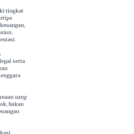
ki tingkat
rtipe
n keuangan,
siun.
estasi.
h
egal serta
kan
lenggara
gunaan
uang
kok, bukan
keuangan
ikasi