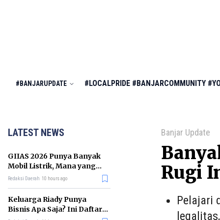
#LOCALPRIDE
#BANJARCOMMUNITY
#Y
#BANJARUPDATE
LATEST NEWS
Banjar Update
Banyak
GIIAS 2026 Punya Banyak
Mobil Listrik, Mana yang
Rugi I
Cocok untuk Gaji Rp10 Juta?
Redaksi Daerah
10 hours ago
Pelajari 
Keluarga Riady Punya
Bisnis Apa Saja? Ini Daftar
legalitas
Kerajaan Usahanya