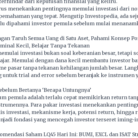
 terhindar dari keputusan finansial yang keliru.
erus menekankan pentingnya memulai investasi dari no
pemahaman yang tepat. Mengutip Investopedia, ada sej
lu dipahami investor pemula sebelum mulai menanam
ngan Taruh Semua Uang di Satu Aset, Pahami Konsep Por
ominal Kecil, Belajar Tanpa Tekanan
emulai investasi bukan soal keberanian besar, tetapi s
ajar. Memulai dengan dana kecil membantu investor ba
e pasar tanpa tekanan kehilangan jumlah besar. Langk
untuk trial and error sebelum beranjak ke instrumen 
Sebelum Bertanya ‘Berapa Untungnya’
m pemula adalah terlalu cepat memikirkan return tan
rumennya. Para pakar investasi menekankan penting
 investasi, mekanisme kerja, potensi return, hingga r
njadi fondasi yang mencegah investor terseret iming-i
omendasi Saham LQ45 Hari Ini: BUMI, EXCL dan ISAT St