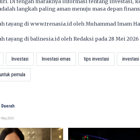
diri. Di tengah maraknya informasi tentang investasi, k
 adalah langkah paling aman menuju masa depan finans
lah tayang di
www.trenasia.id
oleh Muhammad Imam Ha
lah tayang di
balinesia.id
oleh Redaksi pada 28 Mei 202
Investasi
Investasi emas
tips investasi
investas
 untuk pemula
 Daerah
 May, 2026