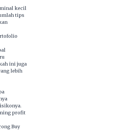
minal kecil
umlah tips
kan
tofolio
oal
ru
ah ini juga
yang lebih
pa
nya
isikonya.
ming profit
rong Buy