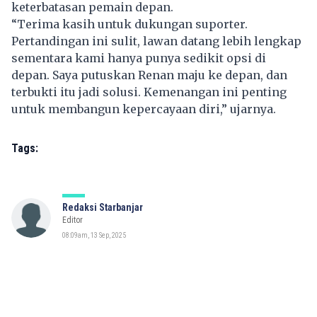
keterbatasan pemain depan.
“Terima kasih untuk dukungan suporter.
Pertandingan ini sulit, lawan datang lebih lengkap
sementara kami hanya punya sedikit opsi di
depan. Saya putuskan Renan maju ke depan, dan
terbukti itu jadi solusi. Kemenangan ini penting
untuk membangun kepercayaan diri,” ujarnya.
Tags:
Redaksi Starbanjar
Editor
08:09am, 13 Sep, 2025