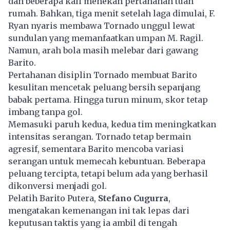
dan beberapa kali menekan pertahanan tuan
rumah. Bahkan, tiga menit setelah laga dimulai, F.
Ryan nyaris membawa Tornado unggul lewat
sundulan yang memanfaatkan umpan M. Ragil.
Namun, arah bola masih melebar dari gawang
Barito.
Pertahanan disiplin Tornado membuat Barito
kesulitan mencetak peluang bersih sepanjang
babak pertama. Hingga turun minum, skor tetap
imbang tanpa gol.
Memasuki paruh kedua, kedua tim meningkatkan
intensitas serangan. Tornado tetap bermain
agresif, sementara Barito mencoba variasi
serangan untuk memecah kebuntuan. Beberapa
peluang tercipta, tetapi belum ada yang berhasil
dikonversi menjadi gol.
Pelatih Barito Putera,
Stefano Cugurra
,
mengatakan kemenangan ini tak lepas dari
keputusan taktis yang ia ambil di tengah