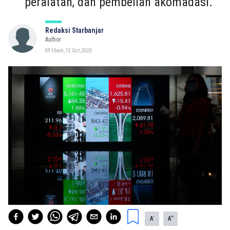
peralatan, dan pembelian akomadasi.
Redaksi Starbanjar
Author
09:10am, 12 Oct, 2023
-
+
A
A