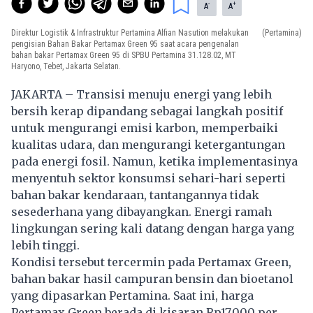
-
+
A
A
Direktur Logistik & Infrastruktur Pertamina Alfian Nasution melakukan
(Pertamina)
pengisian Bahan Bakar Pertamax Green 95 saat acara pengenalan
bahan bakar Pertamax Green 95 di SPBU Pertamina 31.128.02, MT
Haryono, Tebet, Jakarta Selatan.
JAKARTA – Transisi menuju energi yang lebih
bersih kerap dipandang sebagai langkah positif
untuk mengurangi emisi karbon, memperbaiki
kualitas udara, dan mengurangi ketergantungan
pada energi fosil. Namun, ketika implementasinya
menyentuh sektor konsumsi sehari-hari seperti
bahan bakar kendaraan, tantangannya tidak
sesederhana yang dibayangkan. Energi ramah
lingkungan sering kali datang dengan harga yang
lebih tinggi.
Kondisi tersebut tercermin pada Pertamax Green,
bahan bakar hasil campuran bensin dan bioetanol
yang dipasarkan Pertamina. Saat ini, harga
Pertamax Green berada di kisaran Rp17.000 per