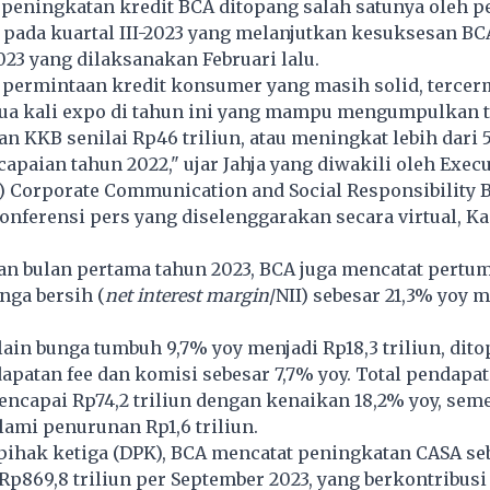
 peningkatan kredit BCA ditopang salah satunya oleh 
pada kuartal III-2023 yang melanjutkan kesuksesan BC
23 yang dilaksanakan Februari lalu.
 permintaan kredit konsumer yang masih solid, tercer
ua kali expo di tahun ini yang mampu mengumpulkan t
an KKB senilai Rp46 triliun, atau meningkat lebih dari
apaian tahun 2022," ujar Jahja yang diwakili oleh Execu
) Corporate Communication and Social Responsibility 
nferensi pers yang diselenggarakan secara virtual, Ka
an bulan pertama tahun 2023, BCA juga mencatat pert
nga bersih (
net interest margin
/NII) sebesar 21,3% yoy 
ain bunga tumbuh 9,7% yoy menjadi Rp18,3 triliun, dit
patan fee dan komisi sebesar 7,7% yoy. Total pendapa
ncapai Rp74,2 triliun dengan kenaikan 18,2% yoy, seme
ami penurunan Rp1,6 triliun.
 pihak ketiga (DPK), BCA mencatat peningkatan CASA se
Rp869,8 triliun per September 2023, yang berkontribusi