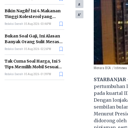
-
A
Bikin Nagih! Ini 4 Makanan
+
A
Tinggi Kolesterol yang
Sebaiknya Dikurangi
Redaksi Daerah
05 Aug 2026 - 03:46PM
Bukan Soal Gaji, Ini Alasan
Banyak Orang Sulit Merasa
Cukup
Redaksi Daerah
05 Aug 2026 - 02:26PM
Tak Cuma Soal Harga, Ini 5
Tips Memilih Mobil Sesuai
Menara BCA. / Istimewa
Kebutuhan
Redaksi Daerah
05 Aug 2026 - 01:39PM
STARBANJAR
pertumbuhan l
pada kuartal II
Dengan lonjaka
sembilan bulan
Menurut Presid
didorong oleh
pinjaman, ser