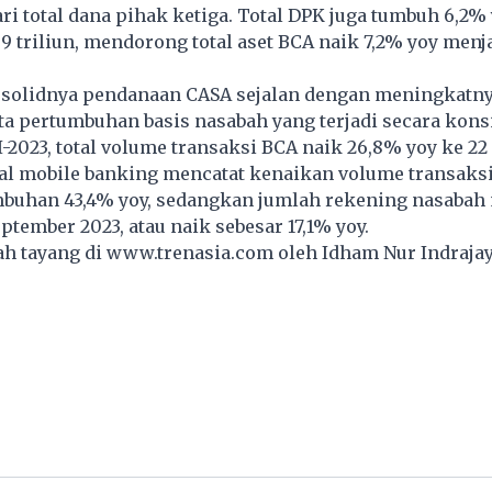
ri total dana pihak ketiga. Total DPK juga tumbuh 6,2%
9 triliun, mendorong total aset BCA naik 7,2% yoy menja
, solidnya pendanaan CASA sejalan dengan meningkatnya
a pertumbuhan basis nasabah yang terjadi secara kons
II-2023, total volume transaksi BCA naik 26,8% yoy ke 22
al mobile banking mencatat kenaikan volume transaksi
buhan 43,4% yoy, sedangkan jumlah rekening nasabah
eptember 2023, atau naik sebesar 17,1% yoy.
lah tayang di
www.trenasia.com
oleh Idham Nur Indrajay