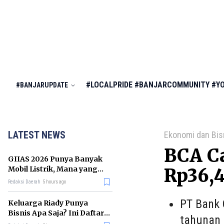
#LOCALPRIDE
#BANJARCOMMUNITY
#Y
#BANJARUPDATE
LATEST NEWS
Ekonomi dan Bis
BCA Ca
GIIAS 2026 Punya Banyak
Mobil Listrik, Mana yang
Rp36,4
Cocok untuk Gaji Rp10 Juta?
Redaksi Daerah
5 hours ago
PT Bank 
Keluarga Riady Punya
Bisnis Apa Saja? Ini Daftar
tahunan a
Kerajaan Usahanya