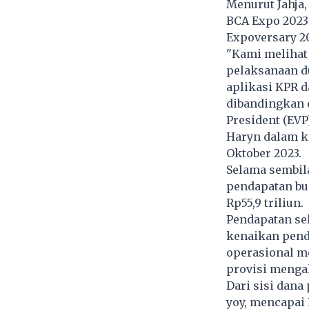
Menurut Jahja,
BCA Expo 2023 
Expoversary 20
"Kami melihat
pelaksanaan d
aplikasi KPR d
dibandingkan c
President (EVP
Haryn dalam ko
Oktober 2023.
Selama sembil
pendapatan bu
Rp55,9 triliun.
Pendapatan sel
kenaikan penda
operasional me
provisi mengal
Dari sisi dana
yoy, mencapai 