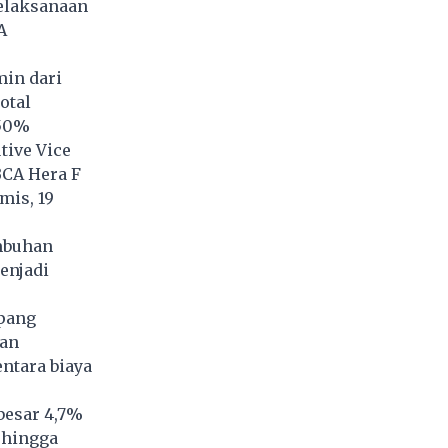
pelaksanaan
A
min dari
otal
 50%
tive Vice
BCA Hera F
mis, 19
umbuhan
menjadi
opang
tan
ntara biaya
besar 4,7%
 hingga