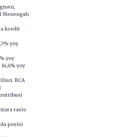
egmen,
il Menengah
a kredit
,5% yoy
3% yoy
k 14,4% yoy
iliun. BCA
t
ontribusi
ntara rasio
da posisi