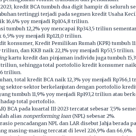
2023, kredit BCA tumbuh dua digit hampir di seluruh s
buhan tertinggi terjadi pada segmen kredit Usaha Kec
k 16,4% yoy menjadi Rp104,8 triliun.
si tumbuh 12,2% yoy mencapai Rp343,5 triliun sementar
 6,5% yoy menjadi Rp121,0 triliun.
dit konsumer, Kredit Pemilikan Rumah (KPR) tumbuh 11
 triliun, dan KKB naik 22,1% yoy menjadi Rp53,5 triliun.
ing
kartu kredit dan pinjaman individu juga tumbuh 15,
 triliun, sehingga total portofolio kredit konsumer nai
 triliun.
uhan, total kredit BCA naik 12,3% yoy menjadi Rp766,1 tr
 sektor-sektor berkelanjutan dengan portofolio kredi
yang tumbuh 11,9% yoy menjadi Rp193,2 triliun atau berk
hadap total portofolio.
R) BCA pada kuartal III-2023 tercatat sebesar 7,5% seme
lah alias
nonperforming loan
(NPL) sebesar 2%.
 rasio pencadangan NPL dan LAR disebut Jahja berada pa
ng masing-masing tercatat di level 226,9% dan 66,6%.