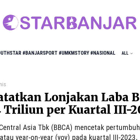
OUTHSTAR
#BANJARSPORT
#UMKMSTORY
#NASIONAL
ALL
nis
tatkan Lonjakan Laba Be
 Triliun per Kuartal III-
Central Asia Tbk (BBCA) mencetak pertumbuha
tau year-on-year (yoy) pada kuartal III-2023.