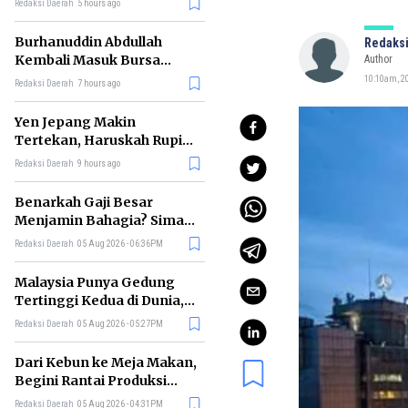
Redaksi Daerah
5 hours ago
Burhanuddin Abdullah
Redaksi
Kembali Masuk Bursa
Author
Gubernur BI, Ini Rekam
10:10am, 20
Redaksi Daerah
7 hours ago
Jejaknya
Yen Jepang Makin
Tertekan, Haruskah Rupiah
Ikut Khawatir?
Redaksi Daerah
9 hours ago
Benarkah Gaji Besar
Menjamin Bahagia? Simak
Penjelasan Ilmu Ekonomi
Redaksi Daerah
05 Aug 2026 - 06:36PM
Malaysia Punya Gedung
Tertinggi Kedua di Dunia,
Ini Daftar Lengkap 2026
Redaksi Daerah
05 Aug 2026 - 05:27PM
Dari Kebun ke Meja Makan,
Begini Rantai Produksi
Sawit di Indonesia
Redaksi Daerah
05 Aug 2026 - 04:31PM