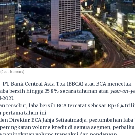
(Doc : Istimewa)
- PT Bank Central Asia Tbk (BBCA) atau BCA mencetak
aba bersih hingga 25,8% secara tahunan atau
year-on-ye
I-2023.
n tersebut, laba bersih BCA tercatat sebesar Rp36,4 tril
 pertama tahun ini.
en Direktur BCA Jahja Setiaatmadja, pertumbuhan laba 
 peningkatan volume kredit di semua segmen, perbaika
ta peningkatan volume transaksi dan pendanaan.