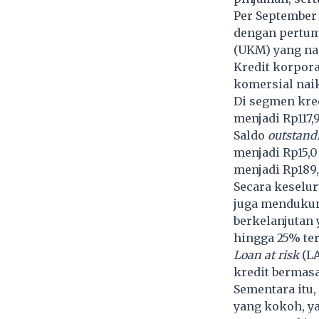
Per September 
dengan pertum
(UKM) yang nai
Kredit korpora
komersial naik
Di segmen kre
menjadi Rp117,9
Saldo
outstand
menjadi Rp15,0
menjadi Rp189,6
Secara keselur
juga mendukung
berkelanjutan 
hingga 25% ter
Loan at risk
(LA
kredit bermasa
Sementara itu,
yang kokoh, ya