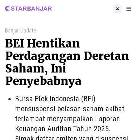
Home
Toggl
Banjar Update
BEI Hentikan
Perdagangan Deretan
Saham, Ini
Penyebabnya
Bursa Efek Indonesia (BEI)
mensuspensi belasan saham akibat
terlambat menyampaikan Laporan
Keuangan Auditan Tahun 2025.
Simak daftar emiten yang disuspensi