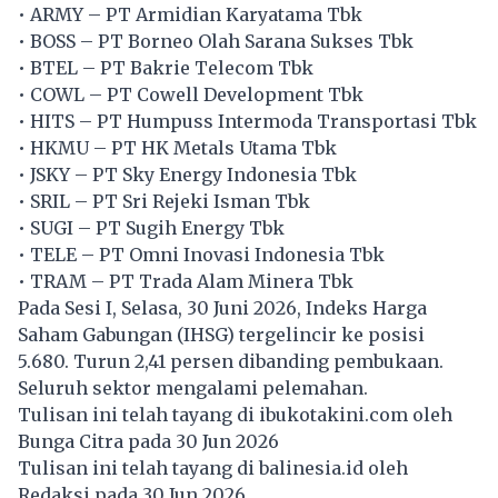
• ARMY – PT Armidian Karyatama Tbk
• BOSS – PT Borneo Olah Sarana Sukses Tbk
• BTEL – PT Bakrie Telecom Tbk
• COWL – PT Cowell Development Tbk
• HITS – PT Humpuss Intermoda Transportasi Tbk
• HKMU – PT HK Metals Utama Tbk
• JSKY – PT Sky Energy Indonesia Tbk
• SRIL – PT Sri Rejeki Isman Tbk
• SUGI – PT Sugih Energy Tbk
• TELE – PT Omni Inovasi Indonesia Tbk
• TRAM – PT Trada Alam Minera Tbk
Pada Sesi I, Selasa, 30 Juni 2026, Indeks Harga
Saham Gabungan (IHSG) tergelincir ke posisi
5.680. Turun 2,41 persen dibanding pembukaan.
Seluruh sektor mengalami pelemahan.
Tulisan ini telah tayang di
ibukotakini.com
oleh
Bunga Citra pada 30 Jun 2026
Tulisan ini telah tayang di
balinesia.id
oleh
Redaksi pada 30 Jun 2026