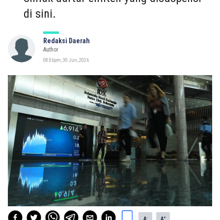
di sini.
Redaksi Daerah
Author
08:06pm, 30 Jun, 2026
-
+
A
A