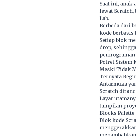
Saat ini, anak
lewat Scratch
Lab.
Berbeda dari 
kode berbasis 
Setiap blok me
drop, sehingg
pemrograman t
Potret Sistem 
Meski Tidak M
Ternyata Begi
Antarmuka ya
Scratch diranc
Layar utamanya
tampilan proye
Blocks Palette
Blok kode Scra
menggerakkan 
menambahkan e