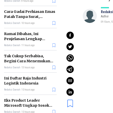
Redaksi Daerah
8 hours ago
Cara Gadai Perhiasan Emas
Redaksi
Patah Tanpa Surat,
Author
Ternyata Tetap Bisa!
09:10am, 10
Redaksi Daerah
10 hours ago
Ramai Dibahas, Ini
Penjelasan Lengkap
tentang Konsep Kabinet
Redaksi Daerah
11 hours ago
Bayangan
Tak Cukup Serbabisa,
Begini Cara Menemukan
'Spike' agar CV Dilirik HR
Redaksi Daerah
13 hours ago
Ini Daftar Raja Industri
Logistik Indonesia
Redaksi Daerah
15 hours ago
Eks Product Leader
Microsoft Ungkap Sosok
yang Paling Cocok
Redaksi Daerah
15 hours ago