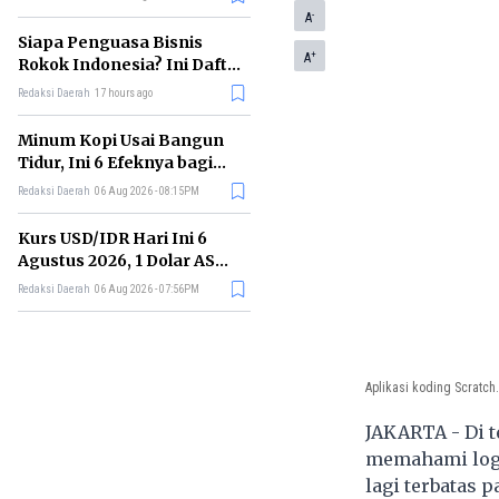
Memimpin di Era AI
-
A
Siapa Penguasa Bisnis
+
A
Rokok Indonesia? Ini Daftar
Perusahaan Terbesarnya
Redaksi Daerah
17 hours ago
Minum Kopi Usai Bangun
Tidur, Ini 6 Efeknya bagi
Kesehatan Tubuh
Redaksi Daerah
06 Aug 2026 - 08:15PM
Kurs USD/IDR Hari Ini 6
Agustus 2026, 1 Dolar AS
Kini Berapa Rupiah?
Redaksi Daerah
06 Aug 2026 - 07:56PM
Aplikasi koding Scratch.
JAKARTA - Di 
memahami logi
lagi terbatas p