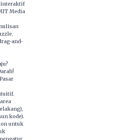
interaktif
MIT Media
nulisan
zzle.
drag-and-
aju?
Darah!
Pasar
uitif.
(area
elakang),
sun kode).
ion untuk
uk
 mengatur