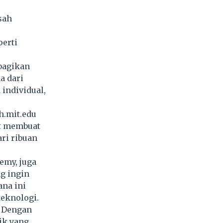
sah
perti
bagikan
a dari
 individual,
h.mit.edu
at membuat
ri ribuan
emy, juga
g ingin
na ini
teknologi.
. Dengan
ik yang