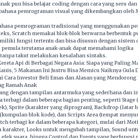
-anak pun bisa belajar coding dengan cara yang seru dan 
, bahasa pemrograman visual yang dikembangkan oleh 
bahasa pemrograman tradisional yang menggunakan pe
teks, Scratch memakai blok-blok berwarna berbentuk pu
miliki fungsi tertentu dan bisa disusun dengan sistem 
a pemula terutama anak-anak dapat memahami logika
anpa takut melakukan kesalahan sintaks.
Kereta Api di Berbagai Negara Asia: Siapa yang Paling M
anis, 5 Makanan Ini Justru Bisa Memicu Naiknya Gula 
ni Cara Investor Beli Emas dan Alasan yang Mendorong 
ng Ramah Anak
ang dengan tampilan antarmuka yang sederhana dan int
 terbagi dalam beberapa bagian penting, seperti Stage 
k), Sprite (karakter yang diprogram), Backdrop (latar b
 (kumpulan blok kode), dan Scripts Area (tempat menyu
tch terbagi ke dalam beberapa kategori, mulai dari Mot
karakter, Looks untuk mengubah tampilan, Sound unt
fek suara, hingga Control dan Events yang berfungsi