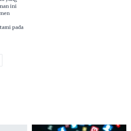
man ini
umen
tami pada