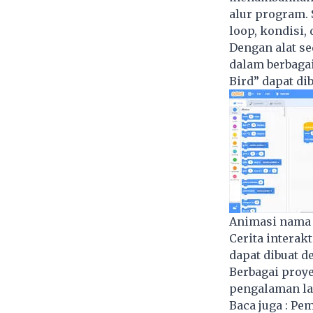
alur program.
loop, kondisi, 
Dengan alat s
dalam berbagai
Bird” dapat di
Animasi nama 
Cerita interak
dapat dibuat d
Berbagai proy
pengalaman la
Baca juga :
Pem