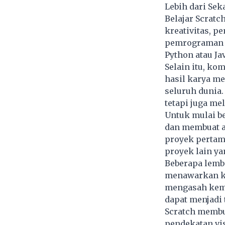
Lebih dari Sek
Belajar Scratc
kreativitas, 
pemrograman ya
Python atau Ja
Selain itu, k
hasil karya me
seluruh dunia.
tetapi juga mel
Untuk mulai b
dan membuat a
proyek pertam
proyek lain ya
Beberapa lemb
menawarkan kel
mengasah kema
dapat menjadi
Scratch membu
pendekatan vis