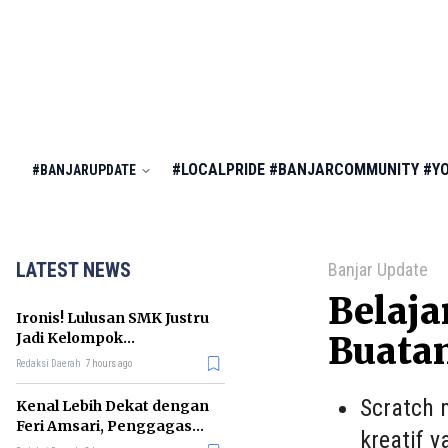
#LOCALPRIDE
#BANJARCOMMUNITY
#Y
#BANJARUPDATE
LATEST NEWS
Banjar Update
Belaja
Ironis! Lulusan SMK Justru
Jadi Kelompok
Buata
Pengangguran Terbanyak
Redaksi Daerah
7 hours ago
di RI
Scratch 
Kenal Lebih Dekat dengan
Feri Amsari, Penggagas
kreatif 
Kabinet Bayangan