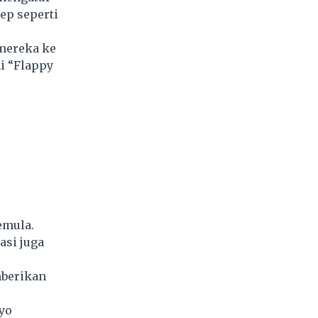
ep seperti
 mereka ke
i “Flappy
emula.
asi juga
mberikan
yo