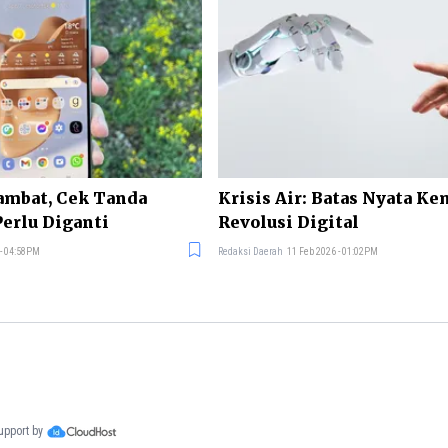
ambat, Cek Tanda
Krisis Air: Batas Nyata K
erlu Diganti
Revolusi Digital
 - 04:58PM
Redaksi Daerah
11 Feb 2026 - 01:02PM
support by