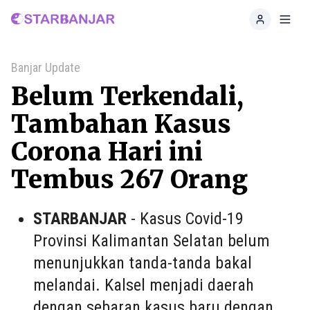
Home
Toggl
Banjar Update
Belum Terkendali,
Tambahan Kasus
Corona Hari ini
Tembus 267 Orang
STARBANJAR
- Kasus Covid-19
Provinsi Kalimantan Selatan belum
menunjukkan tanda-tanda bakal
melandai. Kalsel menjadi daerah
dengan sebaran kasus baru dengan