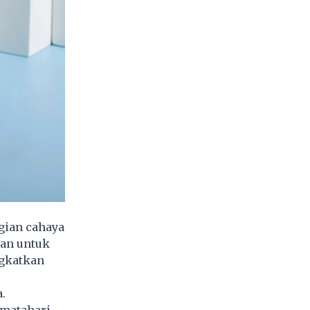
agian cahaya
kan untuk
gkatkan
.