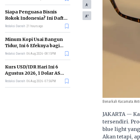
Memimpin di Era AI
-
A
Siapa Penguasa Bisnis
+
A
Rokok Indonesia? Ini Daftar
Perusahaan Terbesarnya
Redaksi Daerah
21 hours ago
Minum Kopi Usai Bangun
Tidur, Ini 6 Efeknya bagi
Kesehatan Tubuh
Redaksi Daerah
06 Aug 2026 - 08:15PM
Kurs USD/IDR Hari Ini 6
Agustus 2026, 1 Dolar AS
Kini Berapa Rupiah?
Redaksi Daerah
06 Aug 2026 - 07:56PM
Benarkah Kacamata Anti
JAKARTA — Kaca
tersendiri. Pr
blue light yang
Akan tetapi, 