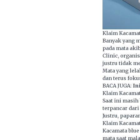
Klaim Kacamat
Banyak yang m
pada mata akib
Clinic, organ
justru tidak m
Mata yang lela
dan terus foku
BACA JUGA:
In
Klaim Kacamat
Saat ini masih
terpancar dari
Justru, paparan
Klaim Kacamat
Kacamata blue 
mata saat mal