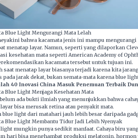
a Blue Light Mengurangi Mata Lelah
eyakini bahwa kacamata jenis ini mampu mengurangi 
at menatap layar. Namun, seperti yang dilaporkan Clev
isasi kesehatan mata seperti American Academy of Oph
erekomendasikan kacamata tersebut untuk tujuan ini.
h saat menatap layar biasanya terjadi karena kita jaran
s pada jarak dekat, bukan semata-mata karena blue light
ilah 40 Inovasi China Masuk Penemuan Terbaik Dun
a Blue Light Menjaga Kesehatan Mata
 belum ada bukti ilmiah yang menunjukkan bahwa cahay
 layar bisa merusak retina atau penyakit mata.
 blue light dari matahari jauh lebih besar daripada gadg
a Blue Light Membantu Tidur Jadi Lebih Nyenyak
light mungkin punya sedikit manfaat. Cahaya biru yang
am hari bisa menghambat produksi melatonin, hormon