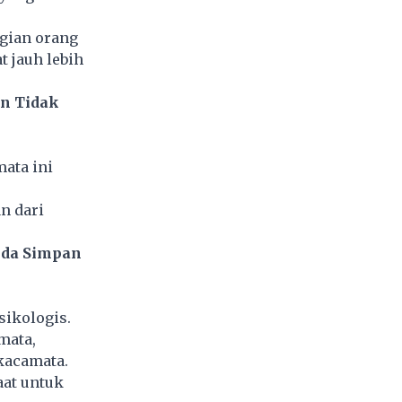
gian orang
t jauh lebih
an Tidak
ata ini
an dari
nda Simpan
sikologis.
mata,
 kacamata.
aat untuk