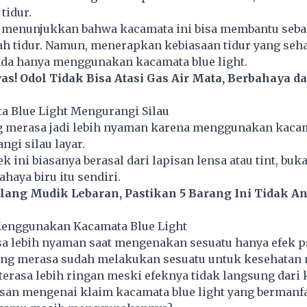
tidur.
i menunjukkan bahwa kacamata ini bisa membantu seba
ah tidur. Namun, menerapkan kebiasaan tidur yang seha
ada hanya menggunakan kacamata blue light.
as! Odol Tidak Bisa Atasi Gas Air Mata, Berbahaya d
a Blue Light Mengurangi Silau
g merasa jadi lebih nyaman karena menggunakan kacam
gi silau layar.
ek ini biasanya berasal dari lapisan lensa atau tint, buk
haya biru itu sendiri.
elang Mudik Lebaran, Pastikan 5 Barang Ini Tidak A
Menggunakan Kacamata Blue Light
sa lebih nyaman saat mengenakan sesuatu hanya efek p
ang merasa sudah melakukan sesuatu untuk kesehatan 
 terasa lebih ringan meski efeknya tidak langsung dari
lasan mengenai klaim kacamata blue light yang bermanf