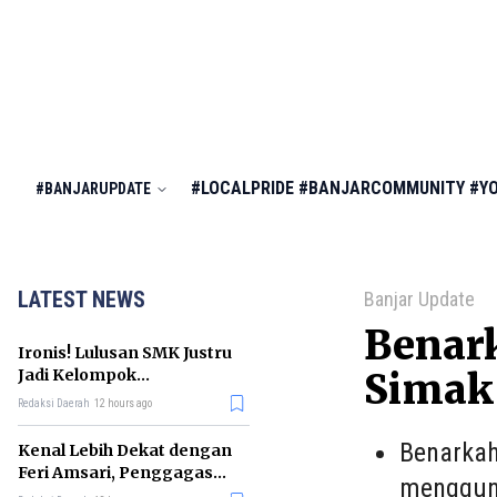
#LOCALPRIDE
#BANJARCOMMUNITY
#Y
#BANJARUPDATE
LATEST NEWS
Banjar Update
Benark
Ironis! Lulusan SMK Justru
Jadi Kelompok
Simak
Pengangguran Terbanyak
Redaksi Daerah
12 hours ago
di RI
Benarkah
Kenal Lebih Dekat dengan
Feri Amsari, Penggagas
menggun
Kabinet Bayangan