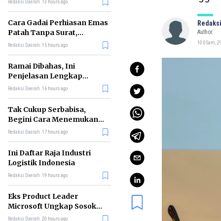
Redaksi Daerah
13 hours ago
Cara Gadai Perhiasan Emas
Redaksi
Patah Tanpa Surat,
Author
Ternyata Tetap Bisa!
10:05am, 29
Redaksi Daerah
15 hours ago
Ramai Dibahas, Ini
Penjelasan Lengkap
tentang Konsep Kabinet
Redaksi Daerah
16 hours ago
Bayangan
Tak Cukup Serbabisa,
Begini Cara Menemukan
'Spike' agar CV Dilirik HR
Redaksi Daerah
17 hours ago
Ini Daftar Raja Industri
Logistik Indonesia
Redaksi Daerah
19 hours ago
Eks Product Leader
Microsoft Ungkap Sosok
yang Paling Cocok
Redaksi Daerah
20 hours ago