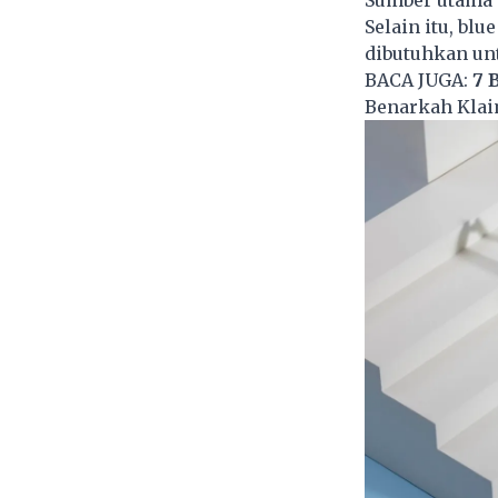
Sumber utama p
Selain itu, blu
dibutuhkan un
BACA JUGA:
7 
Benarkah Klai