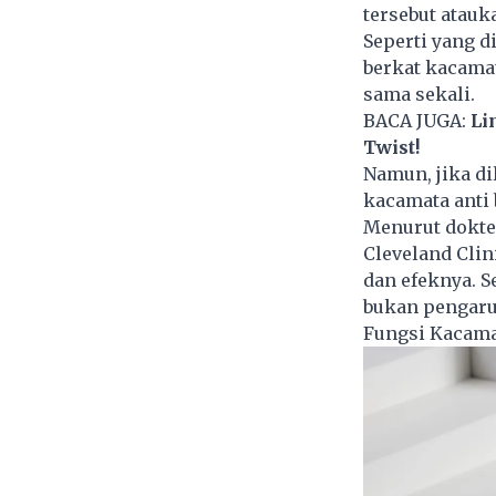
tersebut atau
Seperti yang d
berkat kacamat
sama sekali.
BACA JUGA:
Li
Twist!
Namun, jika di
kacamata anti 
Menurut dokter
Cleveland Clin
dan efeknya. S
bukan pengaruh
Fungsi Kacamat