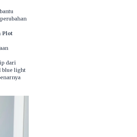
rbantu
n perubahan
 Plot
naan
ip dari
blue light
benarnya