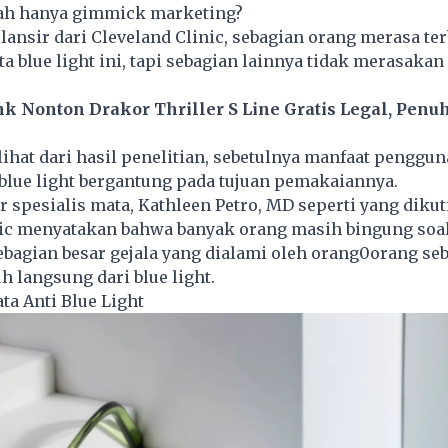
kah hanya gimmick marketing?
ilansir dari Cleveland Clinic, sebagian orang merasa te
a blue light ini, tapi sebagian lainnya tidak merasaka
nk Nonton Drakor Thriller S Line Gratis Legal, Penuh
lihat dari hasil penelitian, sebetulnya manfaat penggu
blue light bergantung pada tujuan pemakaiannya.
 spesialis mata, Kathleen Petro, MD seperti yang dikut
ic menyatakan bahwa banyak orang masih bingung soal 
ebagian besar gejala yang dialami oleh orang0orang se
 langsung dari blue light.
a Anti Blue Light