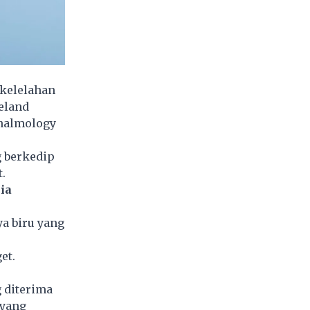
kelelahan
eland
thalmology
g berkedip
.
ia
a biru yang
et.
 diterima
 yang