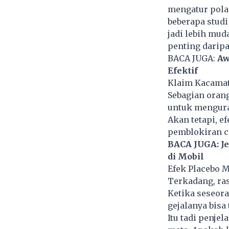
mengatur pola 
beberapa stud
jadi lebih mud
penting darip
BACA JUGA:
Aw
Efektif
Klaim Kacamat
Sebagian oran
untuk menguran
Akan tetapi, ef
pemblokiran ca
BACA JUGA:
J
di Mobil
Efek Placebo 
Terkadang, ra
Ketika seseor
gejalanya bisa
Itu tadi penje