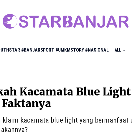
OUTHSTAR
#BANJARSPORT
#UMKMSTORY
#NASIONAL
ALL
ah Kacamata Blue Light
 Faktanya
 klaim kacamata blue light yang bermanfaa
akannya?