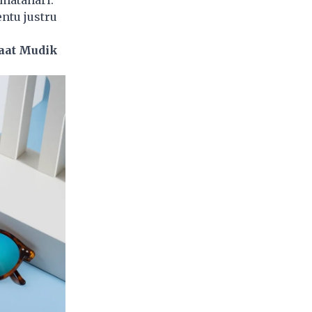
matahari.
entu justru
aat Mudik