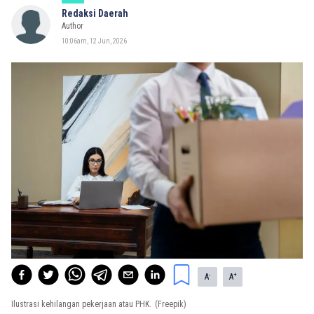
Redaksi Daerah
Author
10:06am, 12 Jun, 2026
-
+
A
A
Ilustrasi kehilangan pekerjaan atau PHK.
(Freepik)