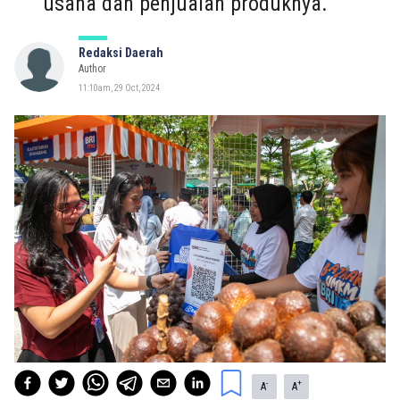
usaha dan penjualan produknya.
Redaksi Daerah
Author
11:10am, 29 Oct, 2024
-
+
A
A