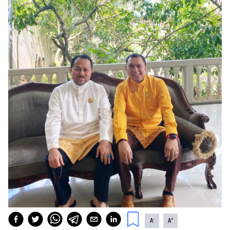
-
+
A
A