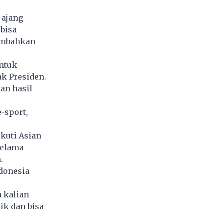
 ajang
bisa
embahkan
ntuk
ak Presiden.
an hasil
-sport,
kuti Asian
selama
.
donesia
 kalian
ik dan bisa