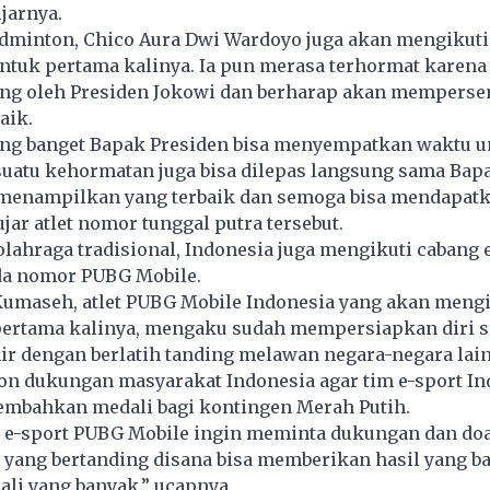
ujarnya.
adminton, Chico Aura Dwi Wardoyo juga akan mengikuti
tuk pertama kalinya. Ia pun merasa terhormat karena 
ung oleh Presiden Jokowi dan berharap akan mempers
aik.
ang banget Bapak Presiden bisa menyempatkan waktu u
suatu kehormatan juga bisa dilepas langsung sama Bap
 menampilkan yang terbaik dan semoga bisa mendapatk
ujar atlet nomor tunggal putra tersebut.
olahraga tradisional, Indonesia juga mengikuti cabang e
ada nomor PUBG Mobile.
Kumaseh, atlet PUBG Mobile Indonesia yang akan mengi
ertama kalinya, mengaku sudah mempersiapkan diri 
ir dengan berlatih tanding melawan negara-negara lain
n dukungan masyarakat Indonesia agar tim e-sport In
mbahkan medali bagi kontingen Merah Putih.
m e-sport PUBG Mobile ingin meminta dukungan dan doa
yang bertanding disana bisa memberikan hasil yang ba
i yang banyak,” ucapnya.