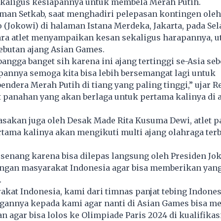
kaligus kesiapannya untuk membela Merah Putih.
laman
Setkab
, saat menghadiri pelepasan kontingen oleh
 (Jokowi) di halaman Istana Merdeka, Jakarta, pada Sel
para atlet menyampaikan kesan sekaligus harapannya, 
ebutan ajang Asian Games.
angga banget sih karena ini ajang tertinggi se-Asia se
annya semoga kita bisa lebih bersemangat lagi untuk
ndera Merah Putih di tiang yang paling tinggi,” ujar Re
et panahan yang akan berlaga untuk pertama kalinya di 
asakan juga oleh Desak Made Rita Kusuma Dewi, atlet pa
tama kalinya akan mengikuti multi ajang olahraga terb
 senang karena bisa dilepas langsung oleh Presiden Jo
gan masyarakat Indonesia agar bisa memberikan yang
.
akat Indonesia, kami dari timnas panjat tebing Indon
gannya kepada kami agar nanti di Asian Games bisa m
an agar bisa lolos ke Olimpiade Paris 2024 di kualifika