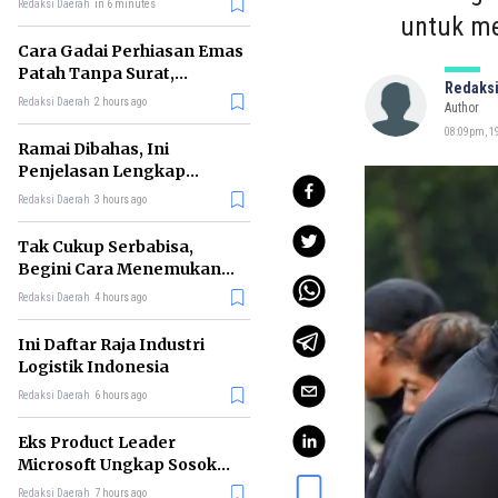
Redaksi Daerah
in 6 minutes
untuk me
Cara Gadai Perhiasan Emas
Patah Tanpa Surat,
Redaksi
Ternyata Tetap Bisa!
Redaksi Daerah
2 hours ago
Author
08:09pm, 19
Ramai Dibahas, Ini
Penjelasan Lengkap
tentang Konsep Kabinet
Redaksi Daerah
3 hours ago
Bayangan
Tak Cukup Serbabisa,
Begini Cara Menemukan
'Spike' agar CV Dilirik HR
Redaksi Daerah
4 hours ago
Ini Daftar Raja Industri
Logistik Indonesia
Redaksi Daerah
6 hours ago
Eks Product Leader
Microsoft Ungkap Sosok
yang Paling Cocok
Redaksi Daerah
7 hours ago