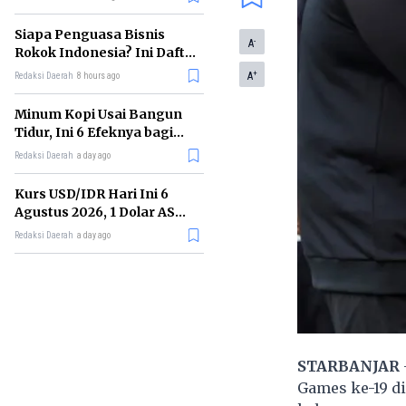
Memimpin di Era AI
Siapa Penguasa Bisnis
-
A
Rokok Indonesia? Ini Daftar
Perusahaan Terbesarnya
+
A
Redaksi Daerah
8 hours ago
Minum Kopi Usai Bangun
Tidur, Ini 6 Efeknya bagi
Kesehatan Tubuh
Redaksi Daerah
a day ago
Kurs USD/IDR Hari Ini 6
Agustus 2026, 1 Dolar AS
Kini Berapa Rupiah?
Redaksi Daerah
a day ago
STARBANJAR
Games ke-19 d