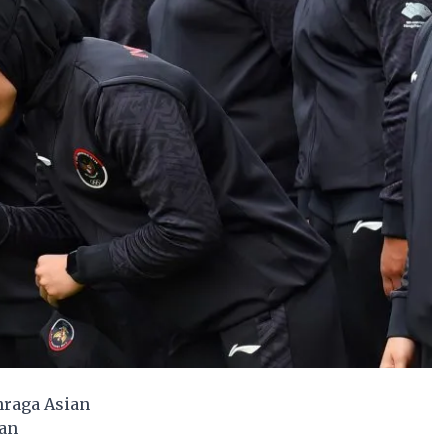
hraga Asian
an