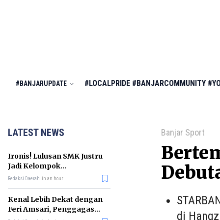
#LOCALPRIDE
#BANJARCOMMUNITY
#Y
#BANJARUPDATE
LATEST NEWS
Banjar Sport
Bertem
Ironis! Lulusan SMK Justru
Jadi Kelompok
Debut
Pengangguran Terbanyak
Redaksi Daerah
in an hour
di RI
STARBANJ
Kenal Lebih Dekat dengan
Feri Amsari, Penggagas
di Hangz
Kabinet Bayangan