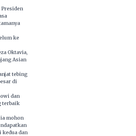
 Presiden
asa
utamanya
belum ke
za Oktavia,
ajang Asian
njat tebing
esar di
kowi dan
 terbaik
esia mohon
endapatkan
si kedua dan