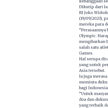
kebanggaan se
Dikutip dari 
RI Joko Widodo
(19/09/2023), 
mereka para d
“Perasaannya b
Olympic. Harap
mengibarkan be
salah satu atl
Games.
Hal serupa dir
yang untuk per
Asia tersebut.
Ia juga merasa
meminta dukun
bagi Indonesia
“Untuk masyar
doa dan dukun
yang terbaik d