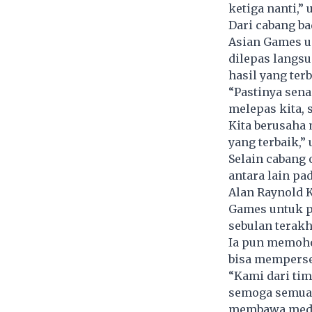
ketiga nanti,” 
Dari cabang b
Asian Games un
dilepas langs
hasil yang terb
“Pastinya sen
melepas kita, 
Kita berusaha
yang terbaik,” 
Selain cabang 
antara lain p
Alan Raynold 
Games untuk p
sebulan terakh
Ia pun memoho
bisa memperse
“Kami dari ti
semoga semua 
membawa medal