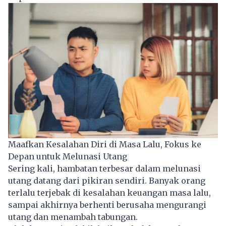
Maafkan Kesalahan Diri di Masa Lalu, Fokus ke
Depan untuk Melunasi Utang
Sering kali, hambatan terbesar dalam melunasi
utang datang dari pikiran sendiri. Banyak orang
terlalu terjebak di kesalahan keuangan masa lalu,
sampai akhirnya berhenti berusaha mengurangi
utang dan menambah tabungan.