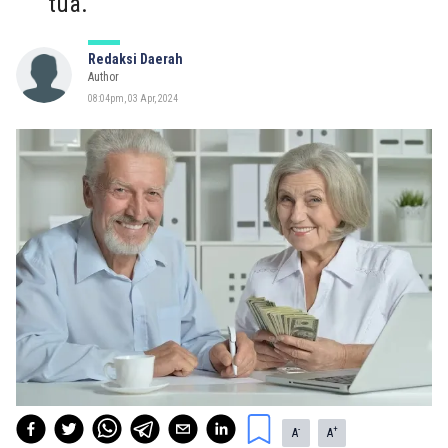
tua.
Redaksi Daerah
Author
08:04pm, 03 Apr, 2024
-
+
A
A