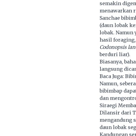
semakin digem
menawarkan ra
Sanchae bibim
(daun lobak ker
lobak. Namun 
hasil foraging
Codonopsis lan
berduri liar).
Biasanya, baha
langsung dica
Baca Juga:
Bibi
Namun, sebera
bibimbap
dapat
dan mengontrol
Siraegi Memba
Dilansir dari 
mengandung se
daun lobak seg
Kandungan ser