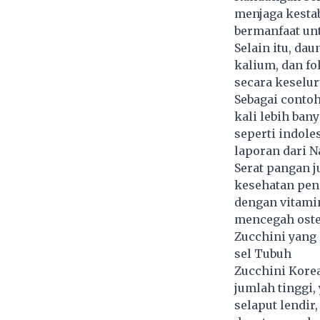
menjaga kestab
bermanfaat unt
Selain itu, da
kalium, dan fo
secara keselu
Sebagai conto
kali lebih ban
seperti indole
laporan dari Na
Serat pangan 
kesehatan pen
dengan vitami
mencegah oste
Zucchini yang 
sel Tubuh
Zucchini Kore
jumlah tinggi,
selaput lendir