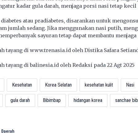
tur kadar gula darah, menjaga porsi nasi tetap kecil
 diabetes atau pradiabetes, disarankan untuk mengons
lam jumlah sedang. Jika menggunakan nasi putih, men
memperbanyak sayuran tetap dapat membantu menjaga 
lah tayang di
www.trenasia.id
oleh Distika Safara Setian
lah tayang di
balinesia.id
oleh Redaksi pada 22 Agt 2025
Kesehatan
Korea Selatan
kesehatan kulit
Nasi
gula darah
Bibimbap
hidangan korea
sanchae bi
 Daerah