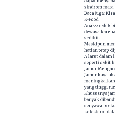
dapat menyebab
sindrom mata 
Baca Juga:
Kisa
K-Food
Anak-anak leb
dewasa karena 
sedikit.
Meskipun meng
hatian tetap 
A larut dalam
seperti sakit 
Jamur Mengand
Jamur kaya ak
meningkatkan 
yang tinggi t
Khususnya jamu
banyak diband
senyawa preku
kolesterol dal