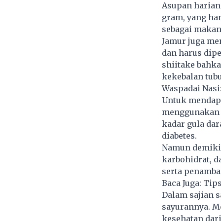
Asupan harian 
gram, yang ha
sebagai makan
Jamur juga me
dan harus dip
shiitake bahk
kekebalan tub
Waspadai Nasi:
Untuk mendapa
menggunakan n
kadar gula da
diabetes.
Namun demikia
karbohidrat, d
serta penamba
Baca Juga:
Tips
Dalam sajian s
sayurannya. M
kesehatan dari