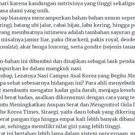
ari karena kandungan nutrisinya yang tinggi sekaligu
sa alami yang unik.
bap biasanya mencampurkan bahan-bahan umum sepert
ing), batang ubi jalar, cabai hijau, labu kering, hingga
yang membuatnya istimewa adalah tambahan sayuran 
, misalnya jamur liar, paku (bracken), pakis royal, deod
ceolata
), akar bunga lonceng, serta gondre (sejenis tan
n-bahan ini dibumbui dan disajikan sebagai lauk pend
mpurkan ke dalam mangkuk nasi.
mbap, Lezatnya Nasi Campur Asal Korea yang Begitu M
pa sehat sebenarnya hidangan ini? Para ahli menyebut
 membantu mengatur kadar gula darah, menjaga keseha
 berat badan, asalkan dikonsumsi dengan cara yang te
ntu Meningkatkan Asupan Serat dan Mengontrol Gula 
The Korea Times, Siraegi, yaitu daun lobak yang dikerin
rat pangan tiga hingga empat kali lebih banyak diban
ar, sehingga memiliki nilai gizi yang lebih tinggi.
at ini bertahan lebih lama dalam sistem pencernaan, 