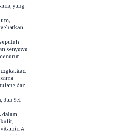
lama, yang
ium,
enyehatkan
 sepuluh
kan senyawa
 menurut
ningkatkan
rsama
tulang dan
 dan Sel-
A dalam
kulit,
 vitamin A