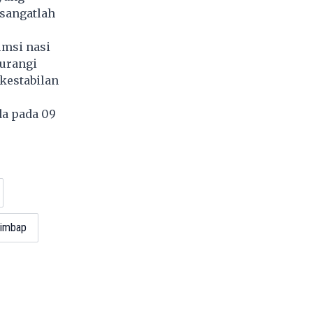
 sangatlah
umsi nasi
gurangi
kestabilan
da pada 09
bimbap