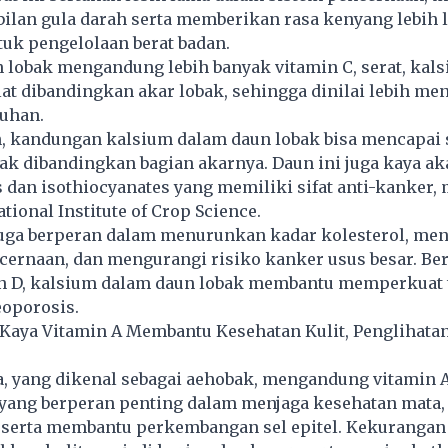
ilan gula darah serta memberikan rasa kenyang lebih 
uk pengelolaan berat badan.
un lobak mengandung lebih banyak vitamin C, serat, kals
lat dibandingkan akar lobak, sehingga dinilai lebih m
ruhan.
h, kandungan kalsium dalam daun lobak bisa mencapai
yak dibandingkan bagian akarnya. Daun ini juga kaya a
s dan isothiocyanates yang memiliki sifat anti-kanker,
tional Institute of Crop Science.
juga berperan dalam menurunkan kadar kolesterol, me
cernaan, dan mengurangi risiko kanker usus besar. Be
n D, kalsium dalam daun lobak membantu memperkuat 
oporosis.
Kaya Vitamin A Membantu Kesehatan Kulit, Penglihatan,
a, yang dikenal sebagai aehobak, mengandung vitamin 
 yang berperan penting dalam menjaga kesehatan mata, 
, serta membantu perkembangan sel epitel. Kekurangan