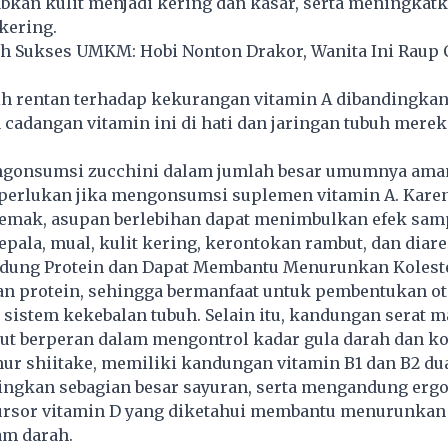
kan kulit menjadi kering dan kasar, serta meningkatk
kering.
h Sukses UMKM: Hobi Nonton Drakor, Wanita Ini Raup 
ih rentan terhadap kekurangan vitamin A dibandingka
cadangan vitamin ini di hati dan jaringan tubuh merek
onsumsi zucchini dalam jumlah besar umumnya aman
diperlukan jika mengonsumsi suplemen vitamin A. Kare
 lemak, asupan berlebihan dapat menimbulkan efek sam
kepala, mual, kulit kering, kerontokan rambut, dan diare
ung Protein dan Dapat Membantu Menurunkan Kolest
an protein, sehingga bermanfaat untuk pembentukan ot
sistem kekebalan tubuh. Selain itu, kandungan serat 
urut berperan dalam mengontrol kadar
gula darah
dan ko
r shiitake, memiliki kandungan vitamin B1 dan B2 dua
ingkan sebagian besar sayuran, serta mengandung ergo
rsor vitamin D yang diketahui membantu menurunkan
am darah.