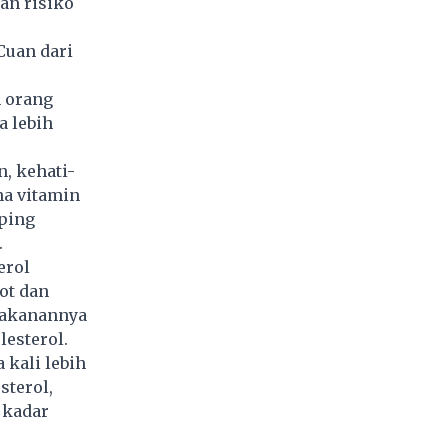
an risiko
Cuan dari
n orang
a lebih
, kehati-
na vitamin
ping
.
erol
ot dan
makanannya
lesterol.
 kali lebih
sterol,
 kadar