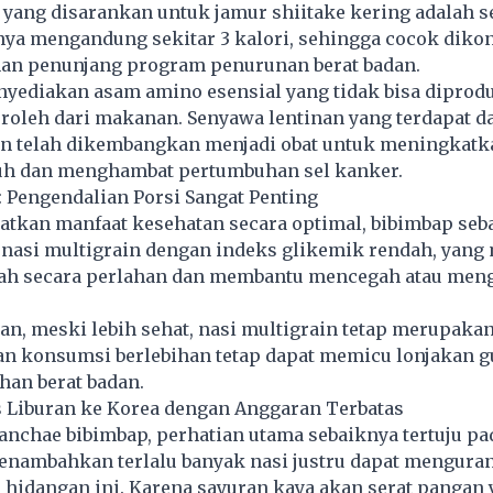
yang disarankan untuk jamur shiitake kering adalah se
nya mengandung sekitar 3 kalori, sehingga cocok dik
an penunjang program penurunan berat badan.
nyediakan asam amino esensial yang tidak bisa diprod
eroleh dari makanan. Senyawa lentinan yang terdapat d
an telah dikembangkan menjadi obat untuk meningkatk
uh dan menghambat pertumbuhan sel kanker.
 Pengendalian Porsi Sangat Penting
tkan manfaat kesehatan secara optimal, bibimbap seb
asi multigrain dengan indeks glikemik rendah, yang
rah secara perlahan dan membantu mencegah atau meng
n, meski lebih sehat, nasi multigrain tetap merupaka
an konsumsi berlebihan tetap dapat memicu lonjakan g
han berat badan.
 Liburan ke Korea dengan Anggaran Terbatas
anchae bibimbap, perhatian utama sebaiknya tertuju pa
enambahkan terlalu banyak nasi justru dapat mengura
 hidangan ini. Karena sayuran kaya akan serat pangan