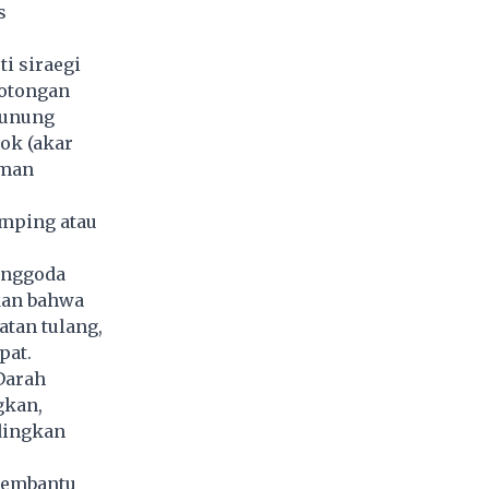
s
i siraegi
 potongan
gunung
eok (akar
aman
amping atau
enggoda
kan bahwa
tan tulang,
pat.
Darah
gkan,
dingkan
membantu