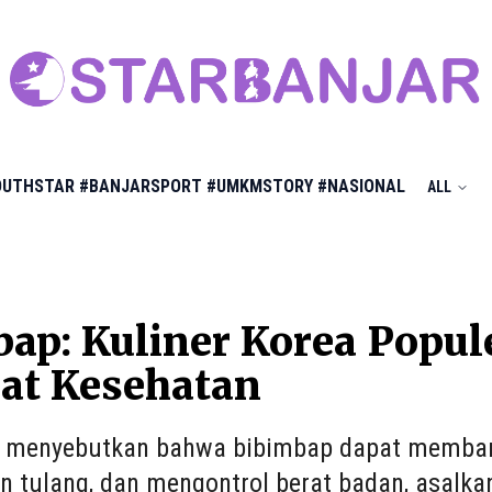
OUTHSTAR
#BANJARSPORT
#UMKMSTORY
#NASIONAL
ALL
ap: Kuliner Korea Popu
at Kesehatan
i menyebutkan bahwa bibimbap dapat memban
n tulang, dan mengontrol berat badan, asalka