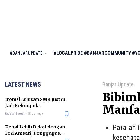
#LOCALPRIDE
#BANJARCOMMUNITY
#Y
#BANJARUPDATE
LATEST NEWS
Banjar Update
Bibimb
Ironis! Lulusan SMK Justru
Jadi Kelompok
Manfa
Pengangguran Terbanyak
Redaksi Daerah
15 hours ago
di RI
Para ahl
Kenal Lebih Dekat dengan
Feri Amsari, Penggagas
kesehata
Kabinet Bayangan