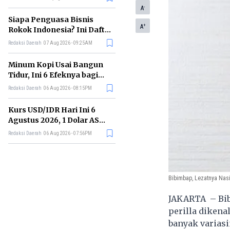
Memimpin di Era AI
-
A
Siapa Penguasa Bisnis
+
A
Rokok Indonesia? Ini Daftar
Perusahaan Terbesarnya
Redaksi Daerah
07 Aug 2026 - 09:25AM
Minum Kopi Usai Bangun
Tidur, Ini 6 Efeknya bagi
Kesehatan Tubuh
Redaksi Daerah
06 Aug 2026 - 08:15PM
Kurs USD/IDR Hari Ini 6
Agustus 2026, 1 Dolar AS
Kini Berapa Rupiah?
Redaksi Daerah
06 Aug 2026 - 07:56PM
Bibimbap, Lezatnya Nas
JAKARTA – Bib
perilla dikena
banyak variasi