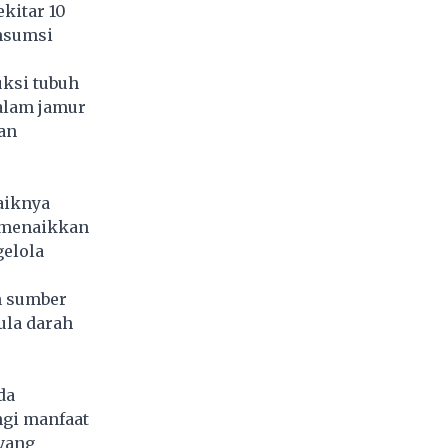
kitar 10
onsumsi
uksi tubuh
alam jamur
an
aiknya
 menaikkan
elola
n sumber
ula darah
da
ngi manfaat
 yang