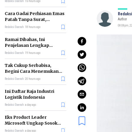
Redaksi Daerah
16 hours ago
Cara Gadai Perhiasan Emas
Redaksi
Patah Tanpa Surat,
Author
Ternyata Tetap Bisa!
08:08pm, 2
Redaksi Daerah
18 hours ago
Ramai Dibahas, Ini
Penjelasan Lengkap
tentang Konsep Kabinet
Redaksi Daerah
19 hours ago
Bayangan
Tak Cukup Serbabisa,
Begini Cara Menemukan
'Spike' agar CV Dilirik HR
Redaksi Daerah
20 hours ago
Ini Daftar Raja Industri
Logistik Indonesia
Redaksi Daerah
a day ago
Eks Product Leader
Microsoft Ungkap Sosok
yang Paling Cocok
Redaksi Daerah
a day ago