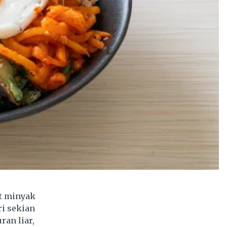
t minyak
ri sekian
an liar,