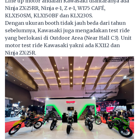
Line up motor andalan Kawasaki diantaranya ada
Ninja ZX-25RR, Ninja e-1, Z e-1, W175 CAFÉ,
KLX150SM, KLX150BF dan KLX230S.
Dengan ukuran booth tidak jauh beda dari tahun
sebelumnya, Kawasaki juga mengadakan test ride
yang berlokasi di Outdoor Area (Near Hall C3). Unit
motor test ride Kawasaki yakni ada KX112 dan
Ninja ZX-25R.