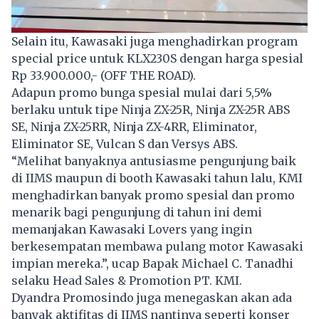
Selain itu, Kawasaki juga menghadirkan program
special price untuk KLX230S dengan harga spesial
Rp 33.900.000,- (OFF THE ROAD).
Adapun promo bunga spesial mulai dari 5,5%
berlaku untuk tipe Ninja ZX-25R, Ninja ZX-25R ABS
SE, Ninja ZX-25RR, Ninja ZX-4RR, Eliminator,
Eliminator SE, Vulcan S dan Versys ABS.
“Melihat banyaknya antusiasme pengunjung baik
di IIMS maupun di booth Kawasaki tahun lalu, KMI
menghadirkan banyak promo spesial dan promo
menarik bagi pengunjung di tahun ini demi
memanjakan Kawasaki Lovers yang ingin
berkesempatan membawa pulang motor Kawasaki
impian mereka.”, ucap Bapak Michael C. Tanadhi
selaku Head Sales & Promotion PT. KMI.
Dyandra Promosindo juga menegaskan akan ada
banyak aktifitas di IIMS nantinya seperti konser