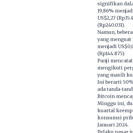
signifikan dal
19,86% menjadi
US$2,27 (Rp35.
(Rp240.031).
Namun, beber
yang menguat 1
menjadi US$0,0
(Rp144.875).
Panji mencatat
mengikuti perg
yang masih kua
Ini berarti 50
ada tanda-tan
Bitcoin menca
Minggu ini, du
kuartal keempa
konsumsi prib
Januari 2024.
Pelaku pasar j