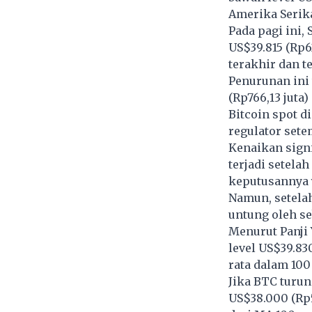
Amerika Serika
Pada pagi ini,
US$39.815 (Rp6
terakhir dan t
Penurunan ini 
(Rp766,13 juta
Bitcoin spot di
regulator sete
Kenaikan signi
terjadi setela
keputusannya 
Namun, setela
untung oleh s
Menurut Panji 
level US$39.83
rata dalam 100 
Jika BTC turun
US$38.000 (Rp5