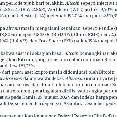
am periode tujuh hari terakhir.
Altcoin
seperti Injective 
 US$33,45 (Rp522.868), Worldcoin (WLD) anjlok 19,50% 
452), dan Celestia (TIA) melemah 19,20% menjadi US$15,3
apa
altcoin
masih mengalami kenaikan, seperti Pendle 
8,80% menjadi US$2,06 (Rp32.177), Chiliz (CHZ) naik 4
942 (Rp1.473), dan Frax Share (FXS) naik 4,19% menjadi 
 bahwa saat ini sebagian besar
altcoin
kemungkinan ak
erakan Bitcoin, yang tercermin dalam dominasi Bitcoi
t di level 51,23%.
% dari pasar aset kripto masih didominasi oleh Bitcoin,
da
altseason
dalam waktu dekat.
Altseason
umumnya terja
pai puncaknya dan diikuti oleh penurunan dominasi Bi
a data ekonomi penting akan dirilis, yaitu angka per
t AS pada Kamis, 25 Januari 2024 dan indeks harga pe
adi Departemen Perdagangan AS untuk Desember pada 
uga menantikan keputusan Federal Reserve (The Fed) te