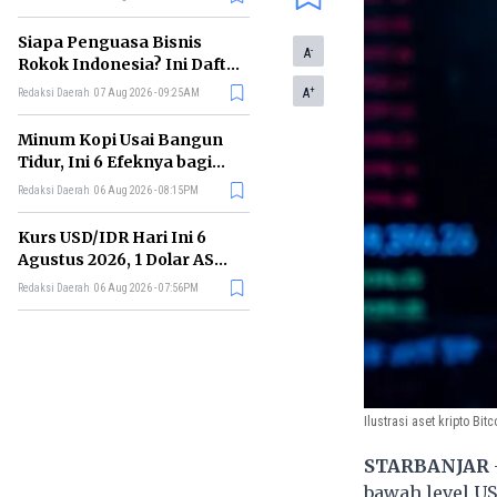
Memimpin di Era AI
Siapa Penguasa Bisnis
-
A
Rokok Indonesia? Ini Daftar
Perusahaan Terbesarnya
+
A
Redaksi Daerah
07 Aug 2026 - 09:25AM
Minum Kopi Usai Bangun
Tidur, Ini 6 Efeknya bagi
Kesehatan Tubuh
Redaksi Daerah
06 Aug 2026 - 08:15PM
Kurs USD/IDR Hari Ini 6
Agustus 2026, 1 Dolar AS
Kini Berapa Rupiah?
Redaksi Daerah
06 Aug 2026 - 07:56PM
Ilustrasi aset kripto Bitc
STARBANJAR
bawah level US