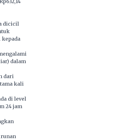
Rp632,14
 dicicil
ntuk
i kepada
 mengalami
iar) dalam
n dari
rtama kali
da di level
am 24 jam
ngkan
urunan