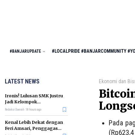
#LOCALPRIDE
#BANJARCOMMUNITY
#Y
#BANJARUPDATE
LATEST NEWS
Ekonomi dan Bis
Bitcoi
Ironis! Lulusan SMK Justru
Jadi Kelompok
Longs
Pengangguran Terbanyak
Redaksi Daerah
18 hours ago
di RI
Pada pag
Kenal Lebih Dekat dengan
Feri Amsari, Penggagas
(Rp623,4
Kabinet Bayangan