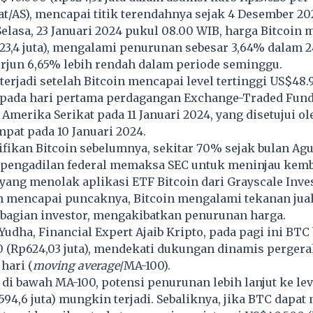
t/AS), mencapai titik terendahnya sejak 4 Desember 20
 Selasa, 23 Januari 2024 pukul 08.00 WIB, harga Bitcoin
23,4 juta), mengalami penurunan sebesar 3,64% dalam 2
erjun 6,65% lebih rendah dalam periode seminggu.
terjadi setelah Bitcoin mencapai level tertinggi US$48.
) pada hari pertama perdagangan Exchange-Traded Fund
 Amerika Serikat pada 11 Januari 2024, yang disetujui ol
mpat pada 10 Januari 2024.
fikan Bitcoin sebelumnya, sekitar 70% sejak bulan Agu
h pengadilan federal memaksa SEC untuk meninjau kemb
yang menolak aplikasi ETF Bitcoin dari Grayscale Inv
h mencapai puncaknya, Bitcoin mengalami tekanan jual
ebagian investor, mengakibatkan penurunan harga.
Yudha, Financial Expert Ajaib Kripto, pada pagi ini BTC
0 (Rp624,03 juta), mendekati dukungan dinamis pergera
hari (
moving average
/MA-100).
 di bawah MA-100, potensi penurunan lebih lanjut ke lev
94,6 juta) mungkin terjadi. Sebaliknya, jika BTC dapa