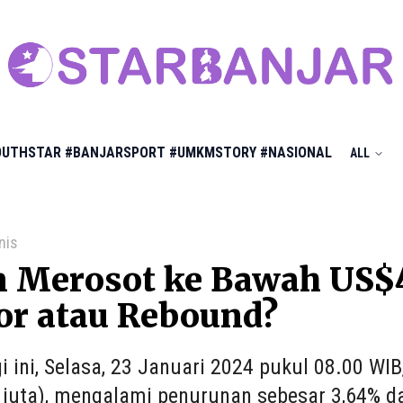
OUTHSTAR
#BANJARSPORT
#UMKMSTORY
#NASIONAL
ALL
nis
n Merosot ke Bawah US$
or atau Rebound?
i ini, Selasa, 23 Januari 2024 pukul 08.00 WI
 juta), mengalami penurunan sebesar 3,64% da