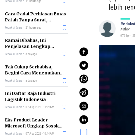
Redaksi Daerah
19 hours ago
lebih re
Cara Gadai Perhiasan Emas
Patah Tanpa Surat,
Redaksi
Ternyata Tetap Bisa!
Redaksi Daerah
21 hours ago
Author
07:01pm, 23
Ramai Dibahas, Ini
Penjelasan Lengkap
tentang Konsep Kabinet
Redaksi Daerah
a day ago
Bayangan
Tak Cukup Serbabisa,
Begini Cara Menemukan
'Spike' agar CV Dilirik HR
Redaksi Daerah
a day ago
Ini Daftar Raja Industri
Logistik Indonesia
Redaksi Daerah
07 Aug 2026 - 11:29AM
Eks Product Leader
Microsoft Ungkap Sosok
yang Paling Cocok
Redaksi Daerah
07 Aug 2026 - 10:44AM