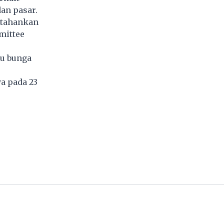
an pasar.
rtahankan
mittee
ku bunga
a pada 23