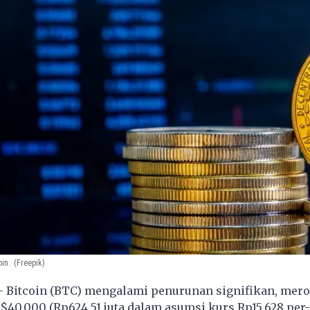
oin.
(Freepik)
- Bitcoin (BTC) mengalami penurunan signifikan, mero
$40.000 (Rp624,51 juta dalam asumsi kurs Rp15.628 per-