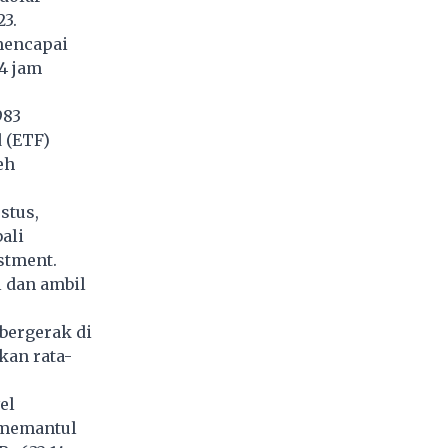
23.
 mencapai
4 jam
983
 (ETF)
eh
stus,
ali
estment.
 dan ambil
 bergerak di
kan rata-
el
t memantul