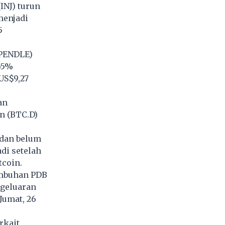
(INJ) turun
menjadi
5
(PENDLE)
,65%
US$9,27
an
n (BTC.D)
 dan belum
di setelah
tcoin.
tumbuhan PDB
ngeluaran
Jumat, 26
rkait