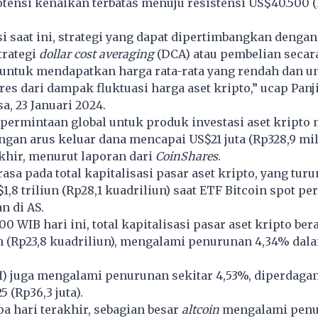
otensi kenaikan terbatas menuju resistensi US$40.500 (
si saat ini, strategi yang dapat dipertimbangkan dengan
rategi
dollar cost averaging
(DCA) atau pembelian secara
 untuk mendapatkan harga rata-rata yang rendah dan u
es dari dampak fluktuasi harga aset kripto,” ucap Panj
a, 23 Januari 2024.
 permintaan global untuk produk investasi aset kripto
gan arus keluar dana mencapai US$21 juta (Rp328,9 mil
khir, menurut laporan dari
CoinShares
.
sa pada total kapitalisasi pasar aset kripto, yang turu
,8 triliun (Rp28,1 kuadriliun) saat ETF Bitcoin spot pe
n di AS.
0 WIB hari ini, total kapitalisasi pasar aset kripto bera
un (Rp23,8 kuadriliun), mengalami penurunan 4,34% dal
) juga mengalami penurunan sekitar 4,53%, diperdaga
5 (Rp36,3 juta).
a hari terakhir, sebagian besar
altcoin
mengalami pen