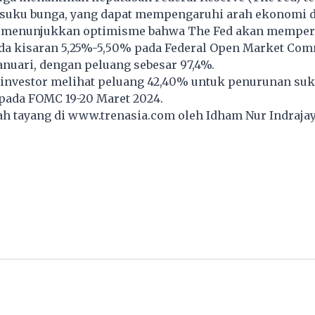
uku bunga, yang dapat mempengaruhi arah ekonomi d
r menunjukkan optimisme bahwa The Fed akan mempe
da kisaran 5,25%-5,50% pada Federal Open Market Com
anuari, dengan peluang sebesar 97,4%.
, investor melihat peluang 42,40% untuk penurunan su
pada FOMC 19-20 Maret 2024.
lah tayang di
www.trenasia.com
oleh Idham Nur Indrajay