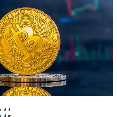
sot di
dolar