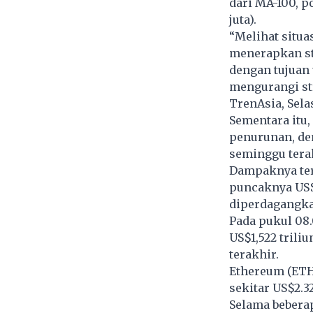
dari MA-100, p
juta).
“Melihat situa
menerapkan st
dengan tujuan
mengurangi str
TrenAsia, Selas
Sementara itu,
penurunan, den
seminggu tera
Dampaknya tera
puncaknya US$1
diperdagangka
Pada pukul 08.0
US$1,522 trili
terakhir.
Ethereum (ETH
sekitar US$2.32
Selama beberap