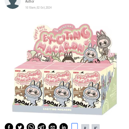
Author
10:10am, 02 Oct, 2024
-
+
A
A