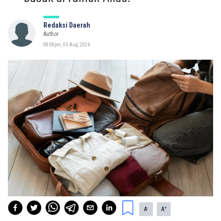
Redaksi Daerah
Author
08:08pm, 05 Aug, 2024
-
+
A
A