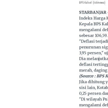
BPS Kalsel
(Istimewa)
STARBANJAR
Indeks Harga K
Kepala BPS Ka
mengalami def
sebesar 106,59.
"Deflasi terja
penurunan sig
3,95 persen," u
Dia melanjutk
deflasi terting
merah, daging 
(Source : BPS K
Jika dihitung y
sisi lain, Kot
0,25 persen da
"Di wilayah Pu
mengalami defla