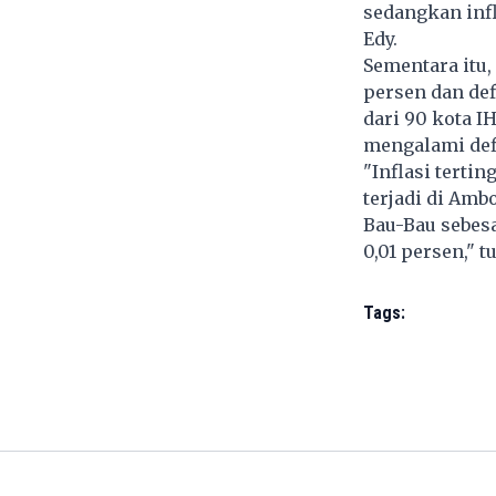
sedangkan infl
Edy.
Sementara itu,
persen dan def
dari 90 kota IH
mengalami def
"Inflasi tertin
terjadi di Ambo
Bau-Bau sebesa
0,01 persen," t
Tags: