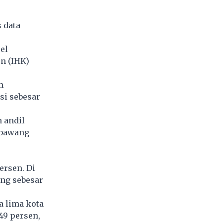
 data
el
n (IHK)
h
si sebesar
 andil
, bawang
ersen. Di
ing sebesar
a lima kota
,49 persen,