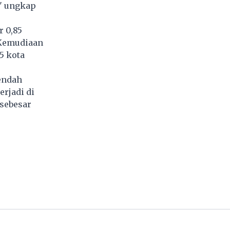
," ungkap
r 0,85
. Kemudiaan
5 kota
rendah
erjadi di
 sebesar