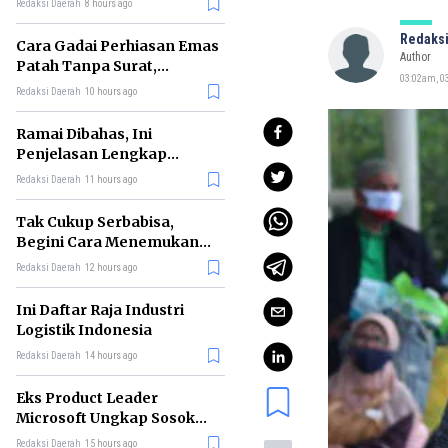
Redaksi Daerah
8 hours ago
Redaksi
Cara Gadai Perhiasan Emas
Author
Patah Tanpa Surat,
03:02am, 03
Ternyata Tetap Bisa!
Redaksi Daerah
10 hours ago
Ramai Dibahas, Ini
Penjelasan Lengkap
tentang Konsep Kabinet
Redaksi Daerah
11 hours ago
Bayangan
Tak Cukup Serbabisa,
Begini Cara Menemukan
'Spike' agar CV Dilirik HR
Redaksi Daerah
12 hours ago
Ini Daftar Raja Industri
Logistik Indonesia
Redaksi Daerah
14 hours ago
Eks Product Leader
Microsoft Ungkap Sosok
yang Paling Cocok
Redaksi Daerah
15 hours ago