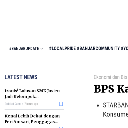
#LOCALPRIDE
#BANJARCOMMUNITY
#Y
#BANJARUPDATE
LATEST NEWS
Ekonomi dan Bis
BPS Ka
Ironis! Lulusan SMK Justru
Jadi Kelompok
Pengangguran Terbanyak
STARBANJ
Redaksi Daerah
7 hours ago
di RI
Konsumen
Kenal Lebih Dekat dengan
Feri Amsari, Penggagas
Kabinet Bayangan