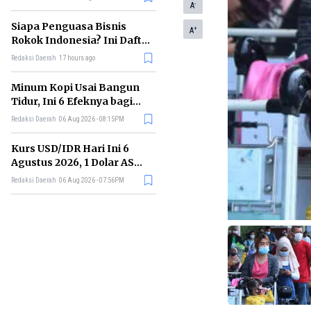
-
Memimpin di Era AI
A
Siapa Penguasa Bisnis
+
A
Rokok Indonesia? Ini Daftar
Perusahaan Terbesarnya
Redaksi Daerah
17 hours ago
Minum Kopi Usai Bangun
Tidur, Ini 6 Efeknya bagi
Kesehatan Tubuh
Redaksi Daerah
06 Aug 2026 - 08:15PM
Kurs USD/IDR Hari Ini 6
Agustus 2026, 1 Dolar AS
Kini Berapa Rupiah?
Redaksi Daerah
06 Aug 2026 - 07:56PM