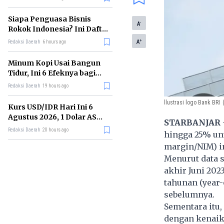
Memimpin di Era AI
Siapa Penguasa Bisnis
-
A
Rokok Indonesia? Ini Daftar
Perusahaan Terbesarnya
+
A
Redaksi Daerah
6 hours ago
Minum Kopi Usai Bangun
Tidur, Ini 6 Efeknya bagi
Kesehatan Tubuh
Redaksi Daerah
19 hours ago
llustrasi logo Bank BRI
Kurs USD/IDR Hari Ini 6
Agustus 2026, 1 Dolar AS
STARBANJAR
Kini Berapa Rupiah?
Redaksi Daerah
20 hours ago
hingga 25% un
margin/NIM) in
Menurut data s
akhir Juni 202
tahunan (year-
sebelumnya.
Sementara itu,
dengan kenaika