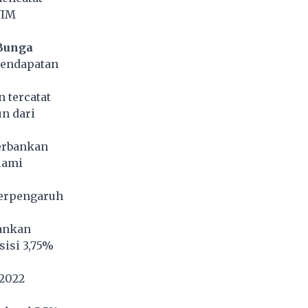
NIM
Bunga
pendapatan
n tercatat
un dari
erbankan
lami
berpengaruh
hankan
sisi 3,75%
 2022