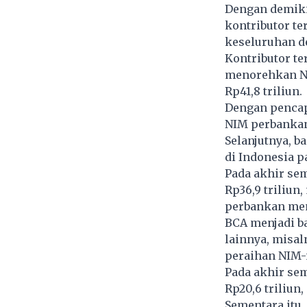
Dengan demikia
kontributor te
keseluruhan de
Kontributor te
menorehkan NI
Rp41,8 triliun.
Dengan pencap
NIM perbankan
Selanjutnya, b
di Indonesia p
Pada akhir se
Rp36,9 triliun
perbankan men
BCA menjadi b
lainnya, misal
peraihan NIM-
Pada akhir sem
Rp20,6 triliun,
Sementara itu