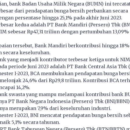
n, bank Badan Usaha Milik Negara (BUMN) ini tercatat
rbesar dari pendapatan bunga bersih perbankan secara
ngan persentase hingga 25,1% pada akhir Juni 2023.
rbesar kedua adalah PT Bank Mandiri (Persero) Tbk (B
M sebesar Rp47,31 triliun dengan pertumbuhan 13,09% 
aian tersebut, Bank Mandiri berkontribusi hingga 18%
 secara keseluruhan.
ank yang menjadi kontributor terbesar ketiga untuk NI
ada periode Juni 2023 adalah PT Bank Central Asia Tbk 
mester I-2023, BCA membukukan pendapatan bunga bers
, melonjak 24,6% dari Rp29,8 triliun. Kontribusi BCA te
capai 14,2%.
ank swasta yang mampu melampaui kontribusi bank 
nya PT Bank Negara Indonesia (Persero) Tbk (BNI/BBNI)
nya merupakan 7,9% dari keseluruhan industri.
ester I-2023, BNI mencatat pendapatan bunga bersih se
 naik 5,1% secara tahunan.
, PT Bank Tabungan Negara (Persero) Tbk (BTN/BBTN) 