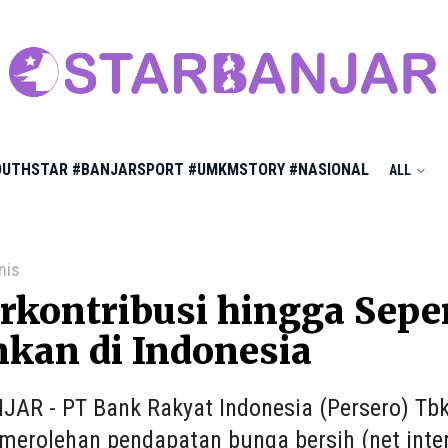
OUTHSTAR
#BANJARSPORT
#UMKMSTORY
#NASIONAL
ALL
nis
erkontribusi hingga Sep
kan di Indonesia
AR - PT Bank Rakyat Indonesia (Persero) Tbk
merolehan pendapatan bunga bersih (net inte