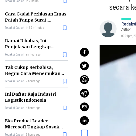
Redaksi Daerah
in 2 hours
secara k
Cara Gadai Perhiasan Emas
Patah Tanpa Surat,
Redaksi
Ternyata Tetap Bisa!
Redaksi Daerah
in 37 minutes
Author
09:09pm, 20
Ramai Dibahas, Ini
Penjelasan Lengkap
tentang Konsep Kabinet
Redaksi Daerah
an hour ago
Bayangan
Tak Cukup Serbabisa,
Begini Cara Menemukan
'Spike' agar CV Dilirik HR
Redaksi Daerah
2 hours ago
Ini Daftar Raja Industri
Logistik Indonesia
Redaksi Daerah
4 hours ago
Eks Product Leader
Microsoft Ungkap Sosok
yang Paling Cocok
Redaksi Daerah
5 hours ago