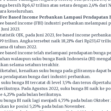
ga bersih Rp6,47 triliun atau setara dengan 2,4% dari 
ara keseluruhan.
Fee Based Income Perbankan Lampaui Pendapatan 
ee based income (FBI) industri perbankan melampaui 
Juni 2023.
tatistik OJK, pada Juni 2023, fee based income perbanka
9 triliun. Angka tersebut naik 18,21% dari Rp233,47 trili
ama di tahun 2022.
ee based income telah melampaui pendapatan bunga p
ruhan walaupun suku bunga Bank Indonesia (BI) menga
kan selama setahun terakhir.
iketahui, kenaikan suku bunga pada gilirannya dapat 
a pendapatan bunga dari industri perbankan.
, suku bunga BI tercatat di level 3,5% dan terus diperta
erikutnya. Pada Agustus 2022, suku bunga BI naik ke po
ke 4,25% pada bulan berikutnya.
 bunga BI naik lagi menjadi 4,75% pada bulan Oktober
kkan ke posisi 5,25% pada bulan November.