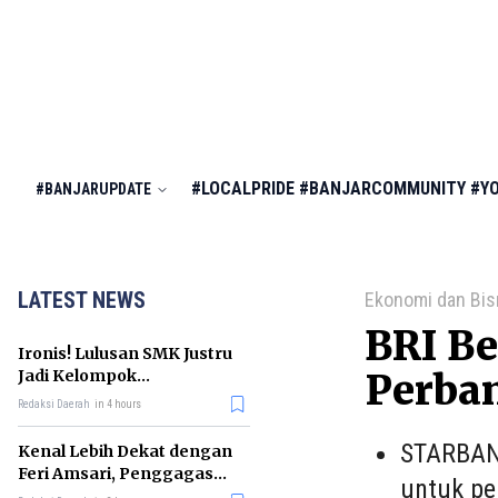
#LOCALPRIDE
#BANJARCOMMUNITY
#Y
#BANJARUPDATE
LATEST NEWS
Ekonomi dan Bis
BRI B
Ironis! Lulusan SMK Justru
Jadi Kelompok
Perban
Pengangguran Terbanyak
Redaksi Daerah
in 4 hours
di RI
STARBANJ
Kenal Lebih Dekat dengan
Feri Amsari, Penggagas
untuk pe
Kabinet Bayangan