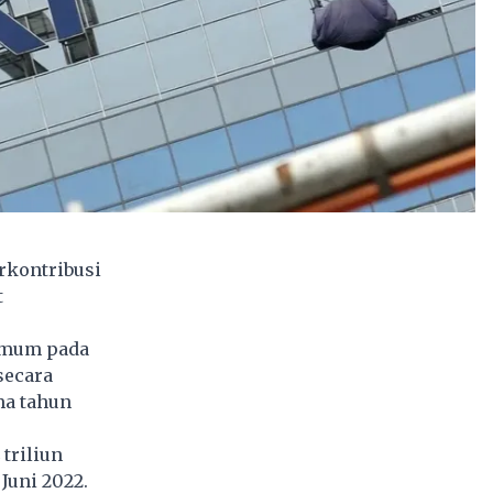
rkontribusi
t
 umum pada
secara
ma tahun
triliun
Juni 2022.