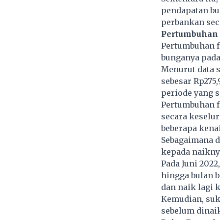
pendapatan bun
perbankan sec
Pertumbuhan 
Pertumbuhan f
bunganya pada 
Menurut data s
sebesar Rp275,9
periode yang s
Pertumbuhan f
secara keselu
beberapa kenai
Sebagaimana d
kepada naikny
Pada Juni 2022
hingga bulan b
dan naik lagi 
Kemudian, suku
sebelum dinai