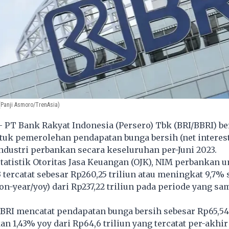
(Panji Asmoro/TrenAsia)
- PT Bank Rakyat Indonesia (Persero) Tbk (BRI/BBRI) be
tuk pemerolehan pendapatan bunga bersih (net interes
dustri perbankan secara keseluruhan per-Juni 2023.
tatistik Otoritas Jasa Keuangan (OJK), NIM perbankan
3 tercatat sebesar Rp260,25 triliun atau meningkat 9,7% 
on-year/yoy) dari Rp237,22 triliun pada periode yang sa
 BRI mencatat pendapatan bunga bersih sebesar Rp65,54 
n 1,43% yoy dari Rp64,6 triliun yang tercatat per-akhir 