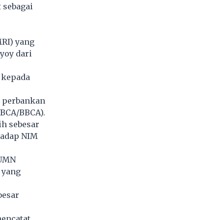
 sebagai
MRI) yang
yoy dari
 kepada
M perbankan
(BCA/BBCA).
ih sebesar
rhadap NIM
BUMN
 yang
besar
mencatat