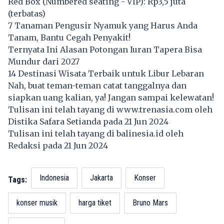
Red Box (Numbered seating - VIP): Rp3,5 juta
(terbatas)
7 Tanaman Pengusir Nyamuk yang Harus Anda
Tanam, Bantu Cegah Penyakit!
Ternyata Ini Alasan Potongan Iuran Tapera Bisa
Mundur dari 2027
14 Destinasi Wisata Terbaik untuk Libur Lebaran
Nah, buat teman-teman catat tanggalnya dan
siapkan uang kalian, ya! Jangan sampai kelewatan!
Tulisan ini telah tayang di
www.trenasia.com
oleh
Distika Safara Setianda pada 21 Jun 2024
Tulisan ini telah tayang di
balinesia.id
oleh
Redaksi pada 21 Jun 2024
Indonesia
Jakarta
Konser
Tags:
konser musik
harga tiket
Bruno Mars