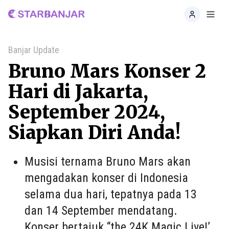
Home
Toggl
Banjar Update
Bruno Mars Konser 2
Hari di Jakarta,
September 2024,
Siapkan Diri Anda!
Musisi ternama Bruno Mars akan
mengadakan konser di Indonesia
selama dua hari, tepatnya pada 13
dan 14 September mendatang.
Konser bertajuk “the 24K Magic Live!’