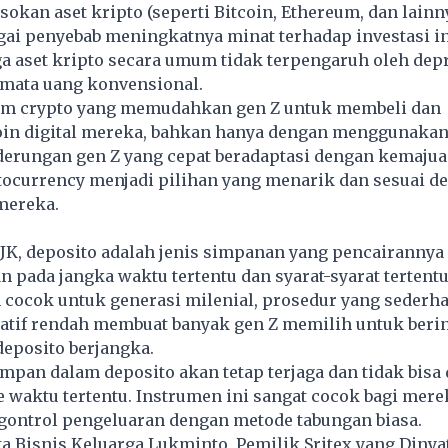
okan aset kripto (seperti Bitcoin, Ethereum, dan lainn
ai penyebab meningkatnya minat terhadap investasi in
rga aset kripto secara umum tidak terpengaruh oleh dep
i mata uang konvensional.
rm crypto yang memudahkan gen Z untuk membeli dan
n digital mereka, bahkan hanya dengan menggunakan 
derungan gen Z yang cepat beradaptasi dengan kemajua
ocurrency menjadi pilihan yang menarik dan sesuai d
mereka.
OJK, deposito adalah jenis simpanan yang pencairannya
n pada jangka waktu tertentu dan syarat-syarat tertent
 cocok untuk generasi milenial, prosedur yang sederh
latif rendah membuat banyak gen Z memilih untuk beri
eposito berjangka.
mpan dalam deposito akan tetap terjaga dan tidak bisa 
 waktu tertentu. Instrumen ini sangat cocok bagi mere
gontrol pengeluaran dengan metode tabungan biasa.
 Bisnis Keluarga Lukminto, Pemilik Sritex yang Dinyat