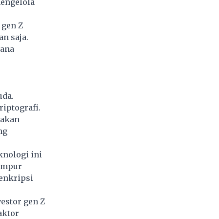
mengelola
 gen Z
n saja.
dana
uda.
iptografi.
jakan
ng
knologi ini
ampur
 enkripsi
vestor gen Z
aktor