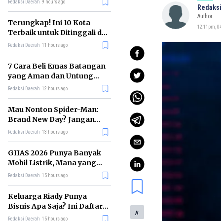
Redaksi Daerah
9 hours ago
Redaksi
Author
Terungkap! Ini 10 Kota
12:11pm, 04
Terbaik untuk Ditinggali di
Dunia Tahun 2026
Redaksi Daerah
11 hours ago
7 Cara Beli Emas Batangan
yang Aman dan Untung
untuk Pemula
Redaksi Daerah
12 hours ago
Mau Nonton Spider-Man:
Brand New Day? Jangan
Lewatkan 6 Film Penting
Redaksi Daerah
13 hours ago
Ini
GIIAS 2026 Punya Banyak
Mobil Listrik, Mana yang
Cocok untuk Gaji Rp10 Juta?
Redaksi Daerah
15 hours ago
Keluarga Riady Punya
Bisnis Apa Saja? Ini Daftar
-
A
Kerajaan Usahanya
Redaksi Daerah
15 hours ago