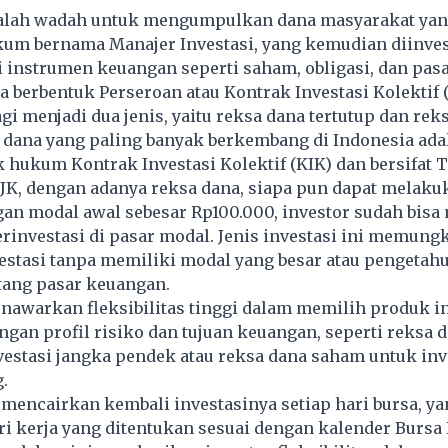
alah wadah untuk mengumpulkan dana masyarakat yang
kum bernama Manajer Investasi, yang kemudian diinve
 instrumen keuangan seperti saham, obligasi, dan pasa
a berbentuk Perseroan atau Kontrak Investasi Kolektif 
agi menjadi dua jenis, yaitu reksa dana tertutup dan rek
 dana yang paling banyak berkembang di Indonesia ada
 hukum Kontrak Investasi Kolektif (KIK) dan bersifat 
OJK, dengan adanya reksa dana, siapa pun dapat melaku
gan modal awal sebesar Rp100.000, investor sudah bis
investasi di pasar modal. Jenis investasi ini memung
estasi tanpa memiliki modal yang besar atau pengetah
ang pasar keuangan.
nawarkan fleksibilitas tinggi dalam memilih produk
i
ngan profil risiko dan tujuan keuangan, seperti reksa 
estasi jangka pendek atau reksa dana saham untuk inv
.
 mencairkan kembali investasinya setiap hari bursa, ya
 kerja yang ditentukan sesuai dengan kalender Bursa 