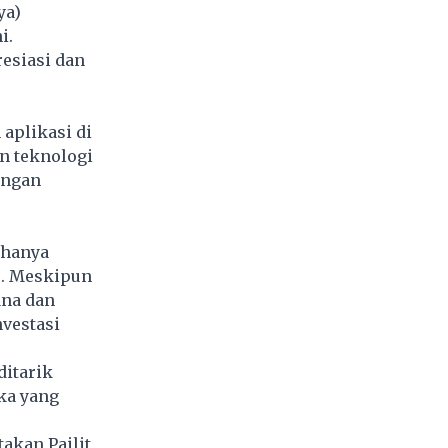
ya)
i.
resiasi dan
aplikasi di
n teknologi
engan
 hanya
u. Meskipun
ana dan
nvestasi
ditarik
ka yang
akan Pailit