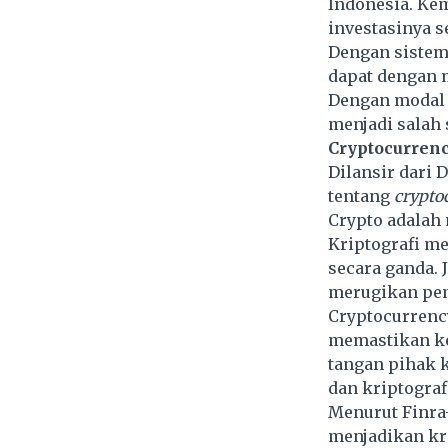
Indonesia. Ke
investasinya s
Dengan sistem 
dapat dengan 
Dengan modal m
menjadi salah 
Cryptocurren
Dilansir dari
tentang
crypto
Crypto adalah 
Kriptografi me
secara ganda. 
merugikan pem
Cryptocurrenc
memastikan ke
tangan pihak k
dan kriptograf
Menurut Finra-
menjadikan kri