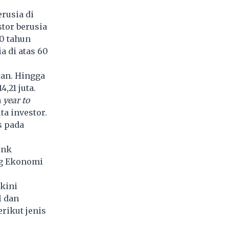
rusia di
tor berusia
50 tahun
a di atas 60
tan. Hingga
,21 juta.
a
year to
ta investor.
s pada
ink
ng Ekonomi
kini
l dan
rikut jenis