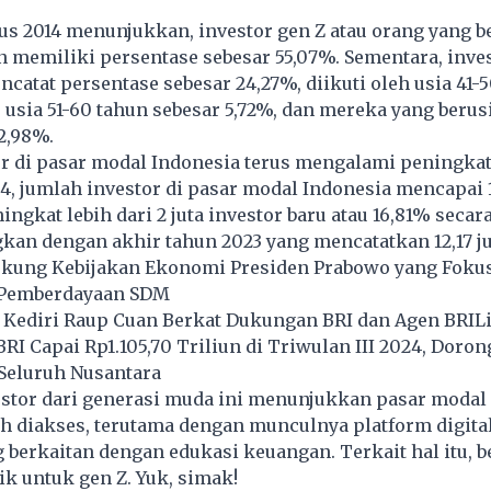
tus 2014 menunjukkan, investor
gen Z
atau orang yang be
 memiliki persentase sebesar 55,07%. Sementara, inves
ncatat persentase sebesar 24,27%, diikuti oleh usia 41-
, usia 51-60 tahun sebesar 5,72%, dan mereka yang berusi
2,98%.
or di pasar modal Indonesia terus mengalami peningka
4, jumlah investor di pasar modal Indonesia mencapai 14
ingkat lebih dari 2 juta investor baru atau 16,81% secar
gkan dengan akhir tahun 2023 yang mencatatkan 12,17 ju
Dukung Kebijakan Ekonomi Presiden Prabowo yang Foku
n Pemberdayaan SDM
i Kediri Raup Cuan Berkat Dukungan BRI dan Agen BRIL
I Capai Rp1.105,70 Triliun di Triwulan III 2024, Doro
 Seluruh Nusantara
stor dari generasi muda ini menunjukkan pasar modal 
 diakses, terutama dengan munculnya platform digita
 berkaitan dengan edukasi keuangan. Terkait hal itu, be
ik untuk gen Z. Yuk, simak!