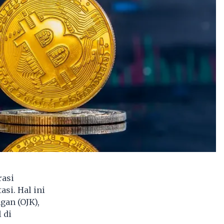
rasi
si. Hal ini
gan (OJK),
 di