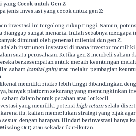
si yang Cocok untuk Gen Z
pa jenis investasi yang cocok untuk gen Z:
en investasi ini tergolong cukup tinggi. Namun, potens
 dianggap sangat menarik. Inilah sebabnya mengapa in
anyak diminati oleh generasi milenial dan gen Z.
adalah instrumen investasi di mana investor memiliki
alam suatu perusahaan. Ketika gen Z membeli saham d
ereka berkesempatan untuk meraih keuntungan melal
ilai saham
(capital gain)
atau melalui pembagian keunt
.
ikenal memiliki risiko lebih tinggi dibandingkan den
nnya, banyak platform sekarang yang memungkinkan inv
saham dalam bentuk pecahan atau lot kecil.
investasi yang memiliki potensi
high return
selalu diser
 karena itu, kalian memerlukan strategi yang bijak agar
 sesuai dengan harapan. Hindari berinvestasi hanya ka
Missing Out) atau sekadar ikut-ikutan.