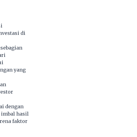
i
vestasi di
 sebagian
ari
ui
ungan yang
gan
estor
tai dengan
 imbal hasil
rena faktor