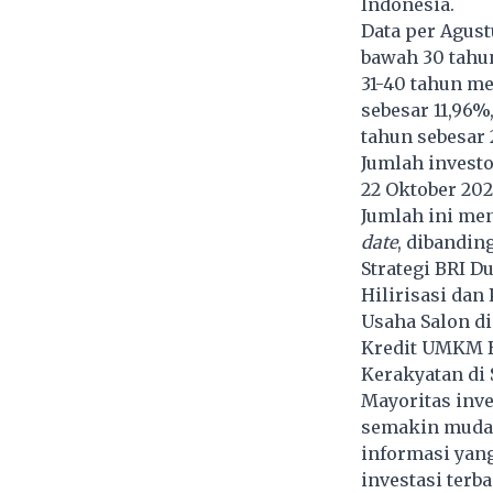
Indonesia.
Data per Agus
bawah 30 tahun
31-40 tahun me
sebesar 11,96%
tahun sebesar 
Jumlah invest
22 Oktober 202
Jumlah ini men
date
, dibandin
Strategi BRI 
Hilirisasi da
Usaha Salon d
Kredit UMKM BR
Kerakyatan di
Mayoritas inve
semakin mudah
informasi yang
investasi terba