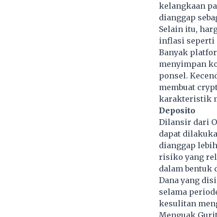
kelangkaan pas
dianggap sebag
Selain itu, ha
inflasi sepert
Banyak platfo
menyimpan koi
ponsel. Kecen
membuat crypt
karakteristik 
Deposito
Dilansir dari 
dapat dilakuka
dianggap lebih
risiko yang re
dalam bentuk d
Dana yang disi
selama periode
kesulitan men
Menguak Gurita