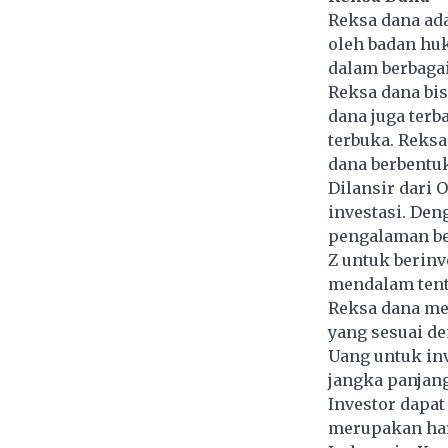
Reksa dana ad
oleh badan hu
dalam berbagai
Reksa dana bis
dana juga terb
terbuka. Reksa
dana berbentuk
Dilansir dari 
investasi. Den
pengalaman ber
Z untuk berinv
mendalam tent
Reksa dana me
yang sesuai de
Uang untuk inv
jangka panjang
Investor dapat
merupakan hari