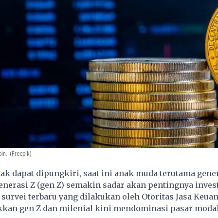
oin.
(Freepik)
k dapat dipungkiri, saat ini anak muda terutama gene
enerasi Z (gen Z) semakin sadar akan pentingnya investa
 survei terbaru yang dilakukan oleh Otoritas Jasa Keuan
kan gen Z dan milenial kini mendominasi pasar modal