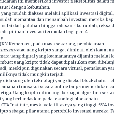
mudahan ini memberikan investor fleksibilitas dalam 
esuai dengan kebutuhan.
yang mudah diakses melalui aplikasi investasi digital,
mudah memantau dan menambah investasi mereka kapa
ulai dari puluhan hingga ratusan ribu rupiah, reksa 
satu pilihan investasi termudah bagi gen Z.
cy
 DJKN Kemenkeu, pada masa sekarang, pembicaraan
currency
atau uang kripto sangat diminati oleh kaum m
mata uang digital yang keamanannya dijamin melalui kr
mbuat uang kripto tidak dapat dipalsukan atau dibelan
Jadi, meskipun digunakan secara virtual, pemalsuan ya
iliknya tidak mungkin terjadi.
y
didukung oleh teknologi yang disebut blockchain. Te
amanan transaksi secara online tanpa memerlukan c
etiga. Uang kripto dilindungi berbagai algoritma serta
i yang berlandaskan pada teknologi blockchain.
CFA Institute, meski volatilitasnya yang tinggi, 55% in
pto sebagai pilar utama portofolio investasi mereka. F