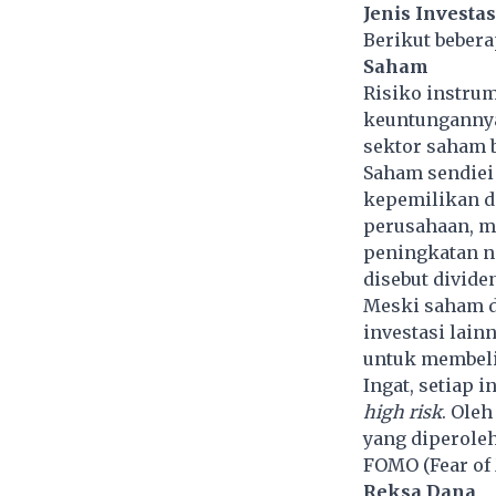
Jenis Investa
Berikut bebera
Saham
Risiko instrum
keuntungannya
sektor saham b
Saham sendiei 
kepemilikan d
perusahaan, m
peningkatan n
disebut dividen
Meski saham d
investasi lai
untuk membeli 
Ingat, setiap 
high risk
. Oleh
yang diperoleh
FOMO (Fear of 
Reksa Dana