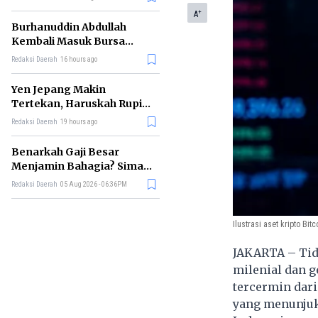
+
A
Burhanuddin Abdullah
Kembali Masuk Bursa
Gubernur BI, Ini Rekam
Redaksi Daerah
16 hours ago
Jejaknya
Yen Jepang Makin
Tertekan, Haruskah Rupiah
Ikut Khawatir?
Redaksi Daerah
19 hours ago
Benarkah Gaji Besar
Menjamin Bahagia? Simak
Penjelasan Ilmu Ekonomi
Redaksi Daerah
05 Aug 2026 - 06:36PM
Ilustrasi aset kripto Bitc
JAKARTA – Tida
milenial dan g
tercermin dari
yang menunjuk