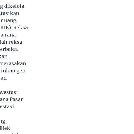
 dikelola
stasikan
r uang.
(KIK). Reksa
sa rana
lah reksa
Terbuka.
kan
a merasakan
kinkan gen
uan
nvestasi
dana Pasar
estasi
ng
Efek