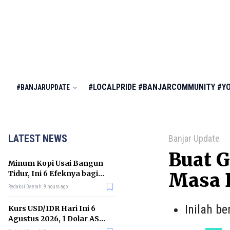
#LOCALPRIDE
#BANJARCOMMUNITY
#Y
#BANJARUPDATE
LATEST NEWS
Banjar Update
Buat G
Minum Kopi Usai Bangun
Tidur, Ini 6 Efeknya bagi
Masa 
Kesehatan Tubuh
Redaksi Daerah
9 hours ago
Inilah b
Kurs USD/IDR Hari Ini 6
Agustus 2026, 1 Dolar AS
Kini Berapa Rupiah?