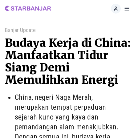
Home
Toggl
Banjar Update
Budaya Kerja di China:
Manfaatkan Tidur
Siang Demi
Memulihkan Energi
China, negeri Naga Merah,
merupakan tempat perpaduan
sejarah kuno yang kaya dan
pemandangan alam menakjubkan.
Dengan semua ini, budaya kerja