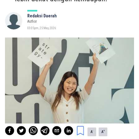
Redaksi Daerah
Author
03:05pm, 25 May, 2026
-
+
A
A