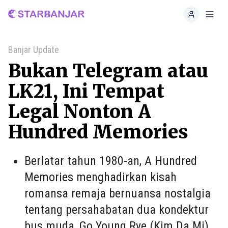
Home
Toggl
Banjar Update
Bukan Telegram atau
LK21, Ini Tempat
Legal Nonton A
Hundred Memories
Berlatar tahun 1980-an, A Hundred
Memories menghadirkan kisah
romansa remaja bernuansa nostalgia
tentang persahabatan dua kondektur
bus muda, Go Young Rye (Kim Da Mi)