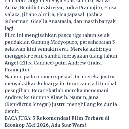
dan dibintangi oleh Bayu Skak sendiri, Nadya
Arina, Benidictus Siregar, Indra Pramujito, Firza
Valaza, Jihane Almira, Elsa Japasal, Joshua
Suherman, Gisella Anastasia, dan masih banyak
lagi.
Film ini mengisahkan pasca tiga tahun sejak
pendakian Gunung Madyopuro, persahabatan 5
sekawan kini semakin erat. Mereka akhirnya
menggelar reuni sambil merayakan ulang tahun
Angel (Ellea Candice) putri Andrew (Indra
Pramujito).
Namun, pada momen spesial itu, mereka justru
menyaksikan keluarga itu terancam jadi tumbal
pesugihan! Berangkatlah mereka menemani
Andrew ke Gunung Klawih. Namun, Juna
(Benidictus Siregar) justru menghilang ke dunia
demit.
BACA JUGA:
5 Rekomendasi Film Terbaru di
Bioskop Mei 2026, Ada Star Wars!