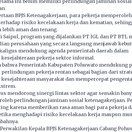
elama ini belum memiliki perlindungan jaminan sosial
an.
ertaan BPJS Ketenagakerjaan, para pekerja memperoleh
erhadap risiko kecelakaan kerja dan kematian, sehing
 lebih aman dan tenang.
i Saipul, program yang dijalankan PT IGL dan PT BTL
lian perusahaan yang secara langsung menjawab kebu
kaligus mendukung agenda pemerintah daerah dalam
kesejahteraan pekerja sektor informal.
n bahwa Pemerintah Kabupaten Pohuwato mendukung 
 perlindungan pekerja rentan sebagai bagian dari strat
kesejahteraan masyarakat dan mempercepat pengent
strem.
rus mendorong sinergi lintas sektor agar semakin bany
oleh perlindungan jaminan sosial ketenagakerjaan. P
nting karena memberikan rasa aman bagi para pekerja d
etika menghadapi risiko kecelakaan kerja maupun mu
mbahnya.
, Perwakilan Kepala BPJS Ketenagakerjaan Cabang Pohu