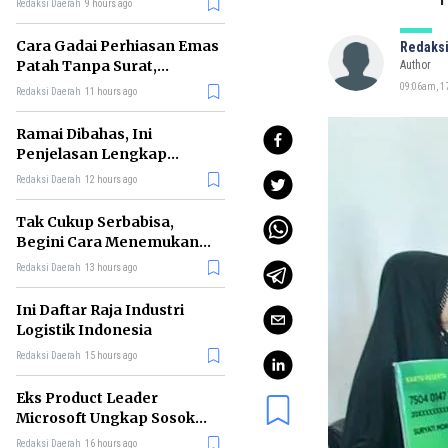
Redaksi Daerah
9 hours ago
Cara Gadai Perhiasan Emas
Redaksi
Patah Tanpa Surat,
Author
Ternyata Tetap Bisa!
09:06am, 1
Redaksi Daerah
11 hours ago
Ramai Dibahas, Ini
Penjelasan Lengkap
tentang Konsep Kabinet
Redaksi Daerah
12 hours ago
Bayangan
Tak Cukup Serbabisa,
Begini Cara Menemukan
'Spike' agar CV Dilirik HR
Redaksi Daerah
13 hours ago
Ini Daftar Raja Industri
Logistik Indonesia
Redaksi Daerah
15 hours ago
Eks Product Leader
Microsoft Ungkap Sosok
yang Paling Cocok
Redaksi Daerah
16 hours ago