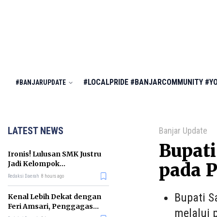
#LOCALPRIDE
#BANJARCOMMUNITY
#Y
#BANJARUPDATE
LATEST NEWS
Banjar Update
Bupati
Ironis! Lulusan SMK Justru
Jadi Kelompok
pada P
Pengangguran Terbanyak
Redaksi Daerah
8 hours ago
di RI
Bupati S
Kenal Lebih Dekat dengan
Feri Amsari, Penggagas
melalui 
Kabinet Bayangan