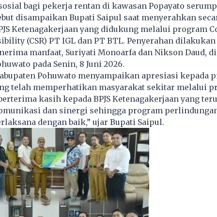
osial bagi pekerja rentan di kawasan Popayato serump
ebut disampaikan Bupati Saipul saat menyerahkan seca
PJS Ketenagakerjaan
yang didukung melalui program C
ibility (CSR) PT IGL dan PT BTL. Penyerahan dilakukan
erima manfaat, Suriyati Monoarfa dan Nikson Daud, di
ohuwato pada Senin, 8 Juni 2026.
abupaten Pohuwato menyampaikan apresiasi kepada p
ng telah memperhatikan masyarakat sekitar melalui 
 berterima kasih kepada BPJS Ketenagakerjaan yang ter
unikasi dan sinergi sehingga program perlindungan
erlaksana dengan baik,” ujar Bupati Saipul.