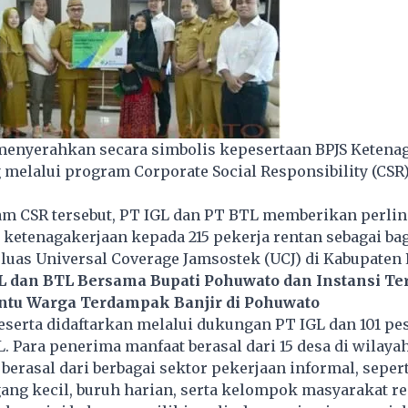
 menyerahkan secara simbolis kepesertaan BPJS Ketena
melalui program Corporate Social Responsibility (CSR
am CSR tersebut, PT IGL dan PT BTL memberikan perli
 ketenagakerjaan kepada 215 pekerja rentan sebagai bag
uas Universal Coverage Jamsostek (UCJ) di Kabupaten
L dan BTL Bersama Bupati Pohuwato dan Instansi Te
tu Warga Terdampak Banjir di Pohuwato
eserta didaftarkan melalui dukungan PT IGL dan 101 pe
. Para penerima manfaat berasal dari 15 desa di wilaya
erasal dari berbagai sektor pekerjaan informal, sepert
ang kecil, buruh harian, serta kelompok masyarakat r