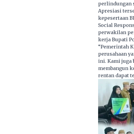
perlindungan s
Apresiasi ters
kepesertaan
B
Social Respons
perwakilan pen
kerja Bupati P
“Pemerintah K
perusahaan ya
ini. Kami juga
membangun kom
rentan dapat t