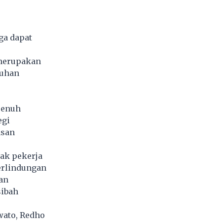
ga dapat
 merupakan
tuhan
penuh
egi
asan
ak pekerja
erlindungan
an
sibah
wato, Redho