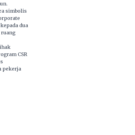
un.
ra simbolis
orporate
 kepada dua
 ruang
ihak
program CSR
us
 pekerja