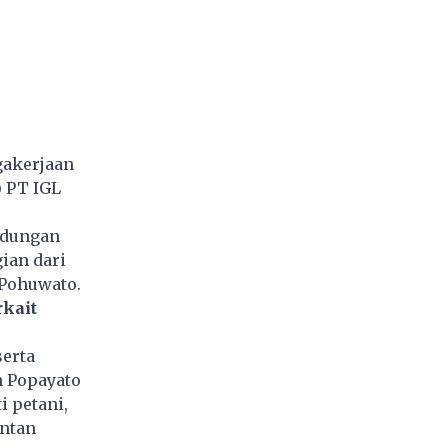
gakerjaan
) PT IGL
ndungan
ian dari
 Pohuwato.
rkait
serta
h Popayato
i petani,
entan