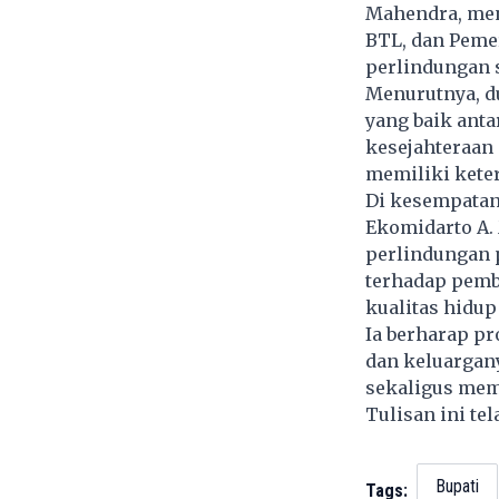
Mahendra, meny
BTL, dan Peme
perlindungan s
Menurutnya, d
yang baik ant
kesejahteraan 
memiliki kete
Di kesempatan
Ekomidarto A.
perlindungan 
terhadap pemb
kualitas hidup
Ia berharap p
dan keluargan
sekaligus mem
Tulisan ini te
Bupati
Tags: