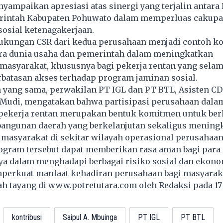
ampaikan apresiasi atas sinergi yang terjalin antara 
rintah Kabupaten Pohuwato dalam memperluas cakup
osial ketenagakerjaan.
ukungan CSR dari kedua perusahaan menjadi contoh ko
ara dunia usaha dan pemerintah dalam meningkatkan
masyarakat, khususnya bagi pekerja rentan yang selam
rbatasan akses terhadap program jaminan sosial.
 yang sama, perwakilan PT IGL dan PT BTL, Asisten C
 Mudi, mengatakan bahwa partisipasi perusahaan dal
pekerja rentan merupakan bentuk komitmen untuk ber
angunan daerah yang berkelanjutan sekaligus mening
 masyarakat di sekitar wilayah operasional perusahaan
rogram tersebut dapat memberikan rasa aman bagi para
ya dalam menghadapi berbagai risiko sosial dan ekono
perkuat manfaat kehadiran perusahaan bagi masyarak
lah tayang di
www.potretutara.com
oleh Redaksi pada 1
kontribusi
Saipul A. Mbuinga
PT IGL
PT BTL