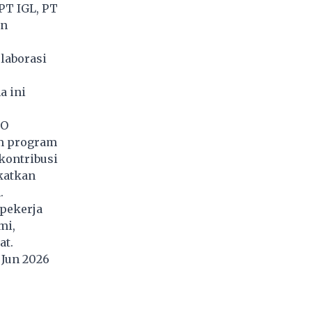
PT IGL, PT
an
laborasi
a ini
DO
am program
kontribusi
katkan
.
 pekerja
mi,
at.
7 Jun 2026