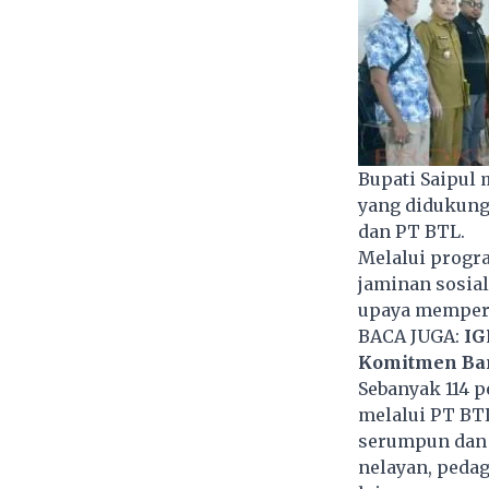
Bupati Saipul
yang didukung 
dan PT BTL.
Melalui progr
jaminan sosial
upaya memperl
BACA JUGA:
IG
Komitmen Ban
Sebanyak 114 p
melalui PT BTL
serumpun dan b
nelayan, pedag