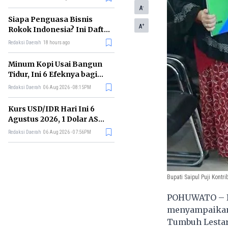
Memimpin di Era AI
-
A
Siapa Penguasa Bisnis
+
A
Rokok Indonesia? Ini Daftar
Perusahaan Terbesarnya
Redaksi Daerah
18 hours ago
Minum Kopi Usai Bangun
Tidur, Ini 6 Efeknya bagi
Kesehatan Tubuh
Redaksi Daerah
06 Aug 2026 - 08:15PM
Kurs USD/IDR Hari Ini 6
Agustus 2026, 1 Dolar AS
Kini Berapa Rupiah?
Redaksi Daerah
06 Aug 2026 - 07:56PM
Bupati Saipul Puji Kontr
POHUWATO – Bu
menyampaikan 
Tumbuh Lestar