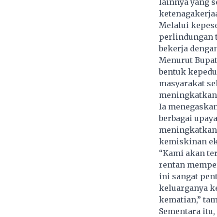
lainnya yang s
ketenagakerja
Melalui kepes
perlindungan t
bekerja dengan
Menurut Bupat
bentuk kepedu
masyarakat se
meningkatkan 
Ia menegaska
berbagai upaya
meningkatkan 
kemiskinan ek
“Kami akan te
rentan memper
ini sangat pe
keluarganya k
kematian,” ta
Sementara itu