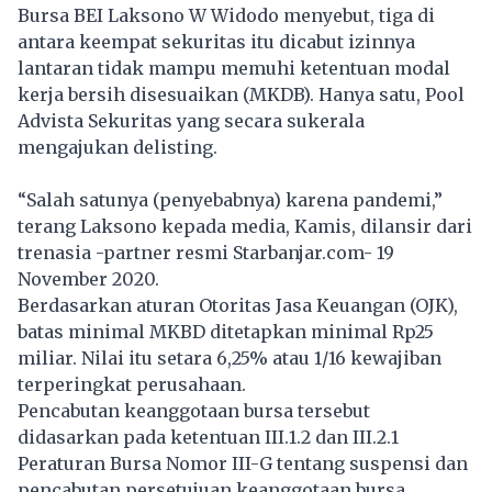
Bursa BEI Laksono W Widodo menyebut, tiga di
antara keempat sekuritas itu dicabut izinnya
lantaran tidak mampu memuhi ketentuan modal
kerja bersih disesuaikan (MKDB). Hanya satu, Pool
Advista Sekuritas yang secara sukerala
mengajukan delisting.
“Salah satunya (penyebabnya) karena pandemi,”
terang Laksono kepada media, Kamis, dilansir dari
trenasia -partner resmi Starbanjar.com- 19
November 2020.
Berdasarkan aturan Otoritas Jasa Keuangan (OJK),
batas minimal MKBD ditetapkan minimal Rp25
miliar. Nilai itu setara 6,25% atau 1/16 kewajiban
terperingkat perusahaan.
Pencabutan keanggotaan bursa tersebut
didasarkan pada ketentuan III.1.2 dan III.2.1
Peraturan Bursa Nomor III-G tentang suspensi dan
pencabutan persetujuan keanggotaan bursa.