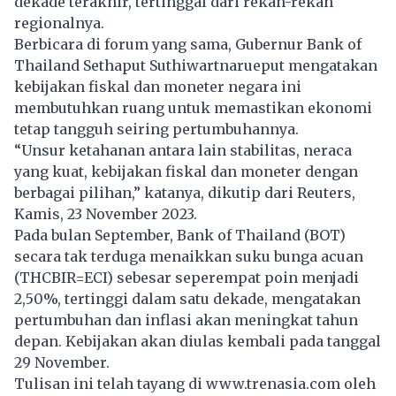
dekade terakhir, tertinggal dari rekan-rekan
regionalnya.
Berbicara di forum yang sama, Gubernur Bank of
Thailand Sethaput Suthiwartnarueput mengatakan
kebijakan fiskal
dan moneter negara ini
membutuhkan ruang untuk memastikan ekonomi
tetap tangguh seiring pertumbuhannya.
“Unsur ketahanan antara lain stabilitas, neraca
yang kuat, kebijakan fiskal dan moneter dengan
berbagai pilihan,” katanya, dikutip dari Reuters,
Kamis, 23 November 2023.
Pada bulan September, Bank of Thailand (BOT)
secara tak terduga menaikkan suku bunga acuan
(THCBIR=ECI) sebesar seperempat poin menjadi
2,50%, tertinggi dalam satu dekade, mengatakan
pertumbuhan dan inflasi akan meningkat tahun
depan. Kebijakan akan diulas kembali pada tanggal
29 November.
Tulisan ini telah tayang di
www.trenasia.com
oleh