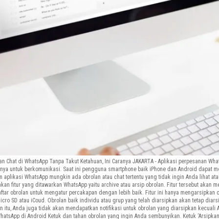
an Chat di WhatsApp Tanpa Takut Ketahuan, Ini Caranya JAKARTA - Aplikasi perpesanan Wh
 untuk berkomunikasi. Saat ini pengguna smartphone baik iPhone dan Android dapat me
aplikasi WhatsApp mungkin ada obrolan atau chat tertentu yang tidak ingin Anda lihat ata
kan fitur yang ditawarkan WhatsApp yaitu archive atau arsip obrolan. Fitur tersebut aka
aftar obrolan untuk mengatur percakapan dengan lebih baik. Fitur ini hanya mengarsipkan 
o SD atau iCoud. Obrolan baik individu atau grup yang telah diarsipkan akan tetap diars
ain itu, Anda juga tidak akan mendapatkan notifikasi untuk obrolan yang diarsipkan kecual
tsApp di Android Ketuk dan tahan obrolan yang ingin Anda sembunyikan. Ketuk ‘Arsipkan’