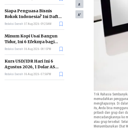
Memimpin di Era AI
-
A
Siapa Penguasa Bisnis
+
A
Rokok Indonesia? Ini Daftar
Perusahaan Terbesarnya
Redaksi Daerah
07 Aug 2026 - 09:25AM
Minum Kopi Usai Bangun
Tidur, Ini 6 Efeknya bagi
Kesehatan Tubuh
Redaksi Daerah
06 Aug 2026 - 08:15PM
Kurs USD/IDR Hari Ini 6
Agustus 2026, 1 Dolar AS
Kini Berapa Rupiah?
Redaksi Daerah
06 Aug 2026 - 07:56PM
Trik Rahasia Sembunyik
memudahkan penggunanya
menghapusnya. Di dalam 
itu, Anda bisa mengguna
pribadi dan grup dari d
mencadangkannya ke micr
atau grup tersebut. Sel
Menyembunyikan Chat Wha