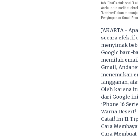
tab ‘Chat’ ketuk opsi ‘La
Anda ingin melihat obrol
‘Archived’ akan menunj
Penyimpanan Gmail Penu
JAKARTA - Apa
secara efektif
menyimak beber
Google baru-b
memilah email
Gmail, Anda te
menemukan ema
langganan, ata
Oleh karena it
dari Google i
iPhone 16 Ser
Warna Desert!
Catat! Ini 11 
Cara Membayar
Cara Membuat 