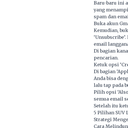
Baru-baru ini
yang menampil
spam dan email
Buka akun Gmai
Kemudian, buka
‘Unsubscribe’
email langgan
Di bagian kana
pencarian.
Ketuk opsi ‘Cre
Di bagian ‘Appl
Anda bisa den
lalu tap pada b
Pilih opsi ‘Al
semua email se
Setelah itu ket
5 Pilihan SUV 
Strategi Menge
Cara Melindung