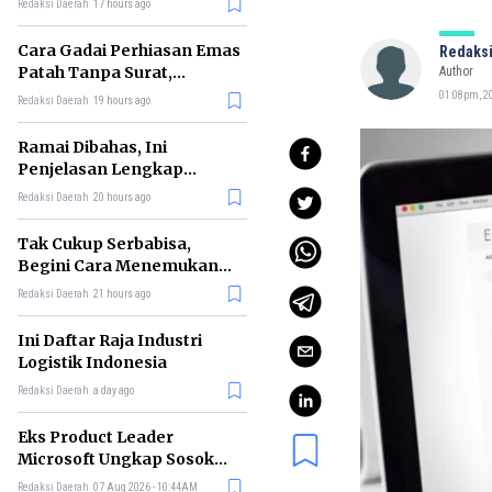
Redaksi Daerah
17 hours ago
Cara Gadai Perhiasan Emas
Redaksi
Patah Tanpa Surat,
Author
Ternyata Tetap Bisa!
01:08pm, 2
Redaksi Daerah
19 hours ago
Ramai Dibahas, Ini
Penjelasan Lengkap
tentang Konsep Kabinet
Redaksi Daerah
20 hours ago
Bayangan
Tak Cukup Serbabisa,
Begini Cara Menemukan
'Spike' agar CV Dilirik HR
Redaksi Daerah
21 hours ago
Ini Daftar Raja Industri
Logistik Indonesia
Redaksi Daerah
a day ago
Eks Product Leader
Microsoft Ungkap Sosok
yang Paling Cocok
Redaksi Daerah
07 Aug 2026 - 10:44AM