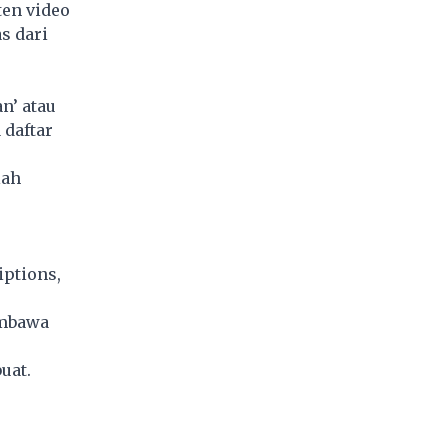
ten video
s dari
n’ atau
 daftar
lah
ptions,
embawa
uat.