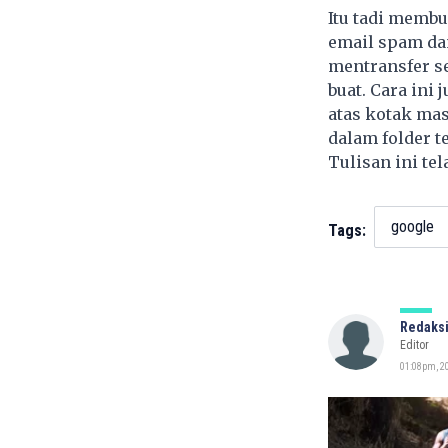
Itu tadi membu
email spam dan
mentransfer s
buat. Cara ini
atas kotak ma
dalam folder t
Tulisan ini te
google
Tags:
Redaksi
Editor
01:08pm, 2