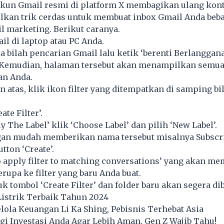
 akun Gmail resmi di platform X membagikan ulang kon
kan trik cerdas untuk membuat inbox Gmail Anda beba
 marketing. Berikut caranya.
l di laptop atau PC Anda.
 bilah pencarian Gmail lalu ketik ‘berenti Berlanggana
. Kemudian, halaman tersebut akan menampilkan semua
an Anda.
n atas, klik ikon filter yang ditempatkan di samping bi
ate Filter’.
y The Label’ klik ‘Choose Label’ dan pilih ‘New Label’.
gan mudah memberikan nama tersebut misalnya Subscri
utton ‘Create’.
so apply filter to matching conversations’ yang akan m
rupa ke filter yang baru Anda buat.
uk tombol ‘Create Filter’ dan folder baru akan segera dib
Listrik Terbaik Tahun 2024
lola Keuangan Li Ka Shing, Pebisnis Terhebat Asia
i Investasi Anda Agar Lebih Aman, Gen Z Wajib Tahu!