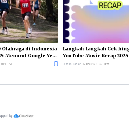
0 Olahraga di Indonesia
Langkah-langkah Cek hin
25 Menurut Google Year
YouTube Music Recap 2025
 - 01:11PM
Redaksi Daerah
02 Dec 2025 - 04:10PM
support by