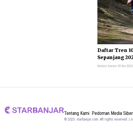
Daftar Tren 1
Sepanjang 20
in Search
Redaksi Daerah
09 Dec 2025
Tentang Kami
Pedoman Media Siber
© 2023.
starbanjar.com
. All rights reserved. | 