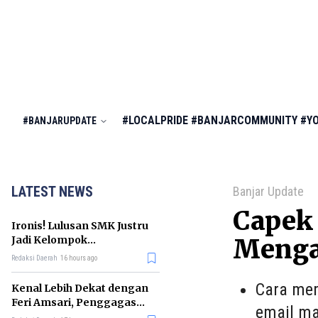
#LOCALPRIDE
#BANJARCOMMUNITY
#Y
#BANJARUPDATE
LATEST NEWS
Banjar Update
Capek 
Ironis! Lulusan SMK Justru
Jadi Kelompok
Menga
Pengangguran Terbanyak
Redaksi Daerah
16 hours ago
di RI
Cara mem
Kenal Lebih Dekat dengan
Feri Amsari, Penggagas
email ma
Kabinet Bayangan