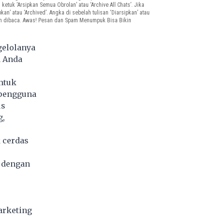
 > ketuk ‘Arsipkan Semua Obrolan’ atau ‘Archive All Chats’. Jika
kan’ atau ‘Archived’. Angka di sebelah tulisan ‘Diarsipkan’ atau
lum dibaca. Awas! Pesan dan Spam Menumpuk Bisa Bikin
gelolanya
a Anda
ntuk
 pengguna
us
g,
k cerdas
l dengan
arketing