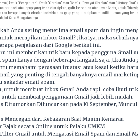
innya’, ketuk ‘Pengaturan’. Ketuk ‘Obrolan’ atau ‘Chat’ > ‘Riwayat Obrolan’ atau ‘History Chat’
an peribadi atau grup yang telah diarsipkan, gulir ke bagian atas layar Chats, ketuk ‘Diarsip
ukkan berapa banyak obrolan individu atau grup yang diarsipkan memiliki pesan yang be
h, Ini Cara Mengatasinya
kah Anda sering menerima email spam dan ingin men
 untuk merapikan inbox Gmail? Jika iya, maka sebaikny
apa penjelasan dari Google berikut ini.
aru ini memberikan trik baru kepada pengguna Gmail u
 spam hanya dengan beberapa langkah saja. Jika Anda
ntu memahami perasaan frustasi atau kesal ketika har
il yang penting di tengah banyaknya email marketin
u sekadar email spam.
u, untuk membuat inbox Gmail Anda rapi, coba ikuti tri
ni untuk membuat penggunaan Gmail jadi lebih mudah.
ies Dirumorkan Diluncurkan pada 10 September, Muncu
Tips Mencegah dari Kebakaran Saat Musim Kemarau
 Pajak secara Online untuk Pelaku UMKM
Filter Gmail untuk Mengatasi Email Spam dan Email M