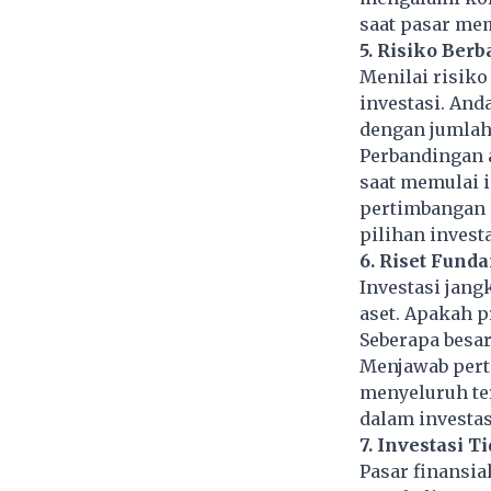
saat pasar me
5. Risiko Ber
Menilai risik
investasi. And
dengan jumlah
Perbandingan 
saat memulai i
pertimbangan i
pilihan investa
6. Riset Fund
Investasi jang
aset. Apakah p
Seberapa besar 
Menjawab pert
menyeluruh te
dalam investas
7. Investasi 
Pasar finansia