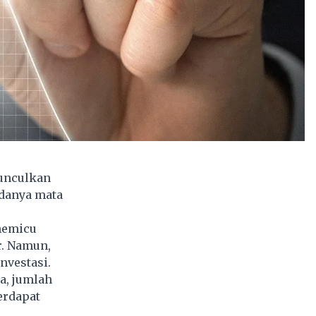
unculkan
adanya mata
memicu
r. Namun,
nvestasi.
a, jumlah
erdapat