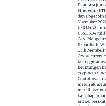
Di antara juml
Ethereum (ETH)
dan Dogecoin (
November 2022 
US$324,52 mili
US$156,34 mili
Cara Mengatur
Kabar Baik! W
Trik Membeli 
Cryptocurrency
keunggulannya
keuntungan inv
cryptocurrency
Contohnya,
in
melonjak menj
meraih keuntu
Lalu, bagaiman
artikel berikut