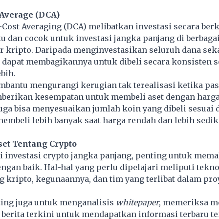
t Average (DCA)
r-Cost Averaging (DCA) melibatkan investasi secara ber
tu dan cocok untuk investasi jangka panjang di berbagai
r kripto. Daripada menginvestasikan seluruh dana sek
a dapat membagikannya untuk dibeli secara konsisten 
bih.
bantu mengurangi kerugian tak terealisasi ketika pas
mberikan kesempatan untuk membeli aset dengan harga
uga bisa menyesuaikan jumlah koin yang dibeli sesuai
mbeli lebih banyak saat harga rendah dan lebih sediki
set Tentang Crypto
 investasi crypto jangka panjang, penting untuk mem
engan baik. Hal-hal yang perlu dipelajari meliputi tekno
g kripto
, kegunaannya, dan tim yang terlibat dalam pr
nting juga untuk menganalisis
whitepaper
, memeriksa me
berita terkini untuk mendapatkan informasi terbaru t