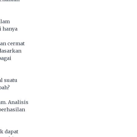
alam
i hanya
gan cermat
rdasarkan
bagai
l suatu
bah?
m. Analisis
berhasilan
ak dapat