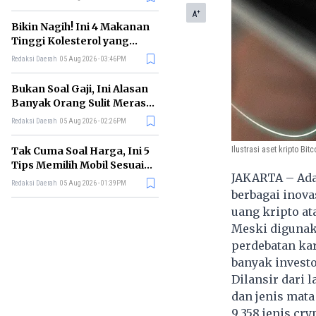
+
A
Bikin Nagih! Ini 4 Makanan
Tinggi Kolesterol yang
Sebaiknya Dikurangi
Redaksi Daerah
05 Aug 2026 - 03:46PM
Bukan Soal Gaji, Ini Alasan
Banyak Orang Sulit Merasa
Cukup
Redaksi Daerah
05 Aug 2026 - 02:26PM
Ilustrasi aset kripto Bitc
Tak Cuma Soal Harga, Ini 5
Tips Memilih Mobil Sesuai
JAKARTA – Ad
Kebutuhan
Redaksi Daerah
05 Aug 2026 - 01:39PM
berbagai inova
uang kripto a
Meski digunak
perdebatan kar
banyak investo
Dilansir dari
dan jenis mata
9.358 jenis cr