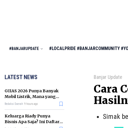
#LOCALPRIDE
#BANJARCOMMUNITY
#Y
#BANJARUPDATE
LATEST NEWS
Banjar Update
Cara C
GIIAS 2026 Punya Banyak
Mobil Listrik, Mana yang
Hasiln
Cocok untuk Gaji Rp10 Juta?
Redaksi Daerah
9 hours ago
Simak be
Keluarga Riady Punya
Bisnis Apa Saja? Ini Daftar
Kerajaan Usahanya