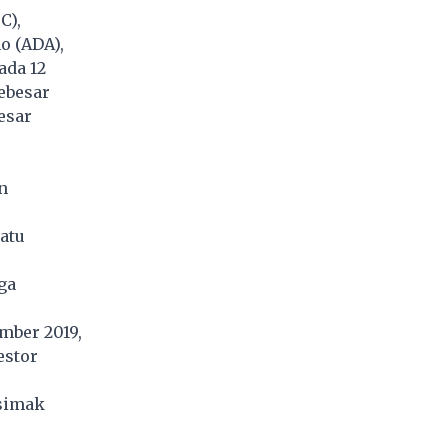
C),
o (ADA),
ada 12
ebesar
esar
n
atu
ga
mber 2019,
estor
 simak