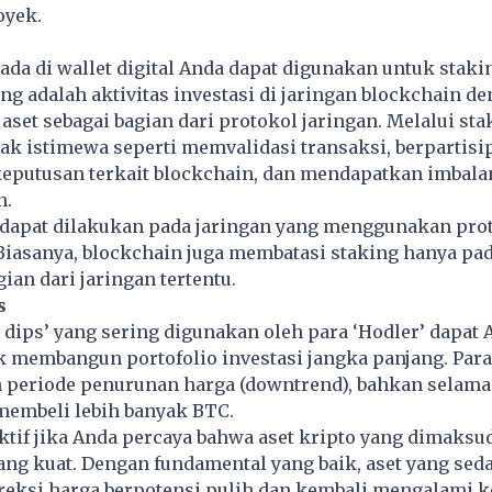
oyek.
 ada di wallet digital Anda dapat digunakan untuk stakin
ing adalah aktivitas investasi di jaringan blockchain d
et sebagai bagian dari protokol jaringan. Melalui sta
k istimewa seperti memvalidasi transaksi, berpartisi
eputusan terkait blockchain, dan mendapatkan imbala
n.
 dapat dilakukan pada jaringan yang menggunakan pro
 Biasanya, blockchain juga membatasi staking hanya pad
an dari jaringan tertentu.
s
he dips’ yang sering digunakan oleh para ‘Hodler’ dapat
 membangun portofolio investasi jangka panjang. Para
periode penurunan harga (downtrend), bahkan selama
membeli lebih banyak BTC.
fektif jika Anda percaya bahwa aset kripto yang dimaks
ng kuat. Dengan fundamental yang baik, aset yang sed
eksi harga berpotensi pulih dan kembali mengalami 