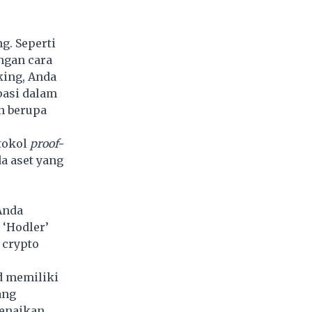
g. Seperti
engan cara
king, Anda
pasi dalam
n berupa
tokol
proof-
a aset yang
 Anda
 ‘Hodler’
 crypto
ud memiliki
ang
kenaikan