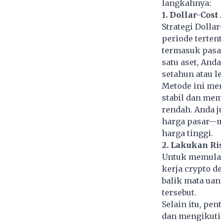
langkahnya:
1. Dollar-Cos
Strategi Dolla
periode terten
termasuk pasa
satu aset, And
setahun atau le
Metode ini mem
stabil dan me
rendah. Anda j
harga pasar—me
harga tinggi.
2. Lakukan Ri
Untuk memulai
kerja crypto d
balik
mata uan
tersebut.
Selain itu, pe
dan mengikuti 