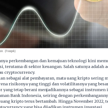
oin.
(Freepik)
anya perkembangan dan kemajuan teknologi kini mem
si, terutama di sektor keuangan. Salah satunya adalah 
tau
cryptocurrency
.
an sebagai alat pembayaran, mata uang kripto sering 
ena risikonya yang tinggi dan volatilitasnya yang besa
r yang tetap berani menjadikannya sebagai instrumen i
 laman Bank Indonesia, seiring dengan perkembanganny
 uang kripto terus bertambah. Hingga November 2022, t
yptocurrency yang bisa dijadikan instrumen investasi.