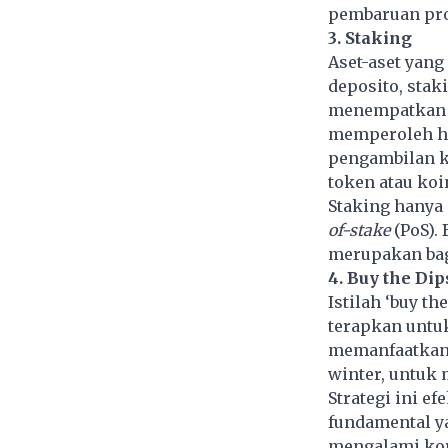
pembaruan pr
3. Staking
Aset-aset yang
deposito, stak
menempatkan as
memperoleh ha
pengambilan k
token atau koi
Staking hanya
of-stake
(PoS).
merupakan bagi
4. Buy the Dip
Istilah ‘buy t
terapkan untuk
memanfaatkan 
winter, untuk 
Strategi ini e
fundamental ya
mengalami kor