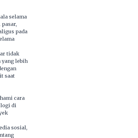
kala selama
 pasar,
aligus pada
selama
ar tidak
 yang lebih
 dengan
t saat
ahami cara
logi di
oyek
dia sosial,
entang