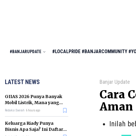
#LOCALPRIDE
#BANJARCOMMUNITY
#Y
#BANJARUPDATE
LATEST NEWS
Banjar Update
Cara 
GIIAS 2026 Punya Banyak
Mobil Listrik, Mana yang
Aman d
Cocok untuk Gaji Rp10 Juta?
Redaksi Daerah
6 hours ago
Inilah b
Keluarga Riady Punya
Bisnis Apa Saja? Ini Daftar
Kerajaan Usahanya