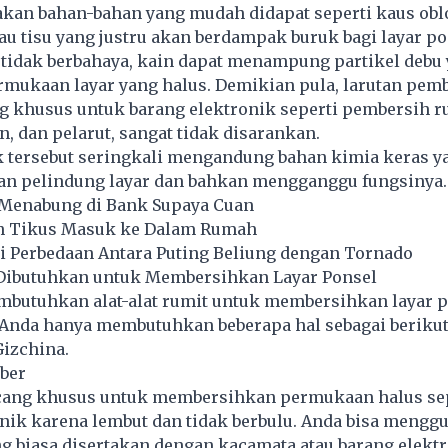
kan bahan-bahan yang mudah didapat seperti kaus obl
au tisu yang justru akan berdampak buruk bagi layar po
tidak berbahaya, kain dapat menampung partikel debu
mukaan layar yang halus. Demikian pula, larutan pem
ng khusus untuk barang elektronik seperti pembersih 
n, dan pelarut, sangat tidak disarankan.
 tersebut seringkali mengandung bahan kimia keras y
an pelindung layar dan bahkan mengganggu fungsinya.
 Menabung di Bank Supaya Cuan
h Tikus Masuk ke Dalam Rumah
i Perbedaan Antara Puting Beliung dengan Tornado
g Dibutuhkan untuk Membersihkan Layar Ponsel
mbutuhkan alat-alat rumit untuk membersihkan layar 
. Anda hanya membutuhkan beberapa hal sebagai berikut,
Gizchina.
iber
ncang khusus untuk membersihkan permukaan halus se
nik karena lembut dan tidak berbulu. Anda bisa mengg
g biasa disertakan dengan kacamata atau barang elekt