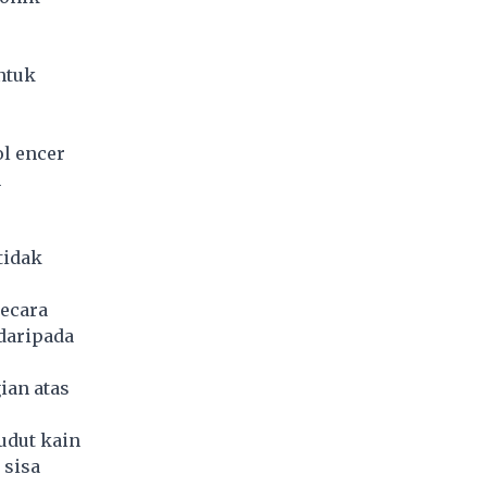
ntuk
ol encer
n
tidak
secara
daripada
ian atas
udut kain
 sisa