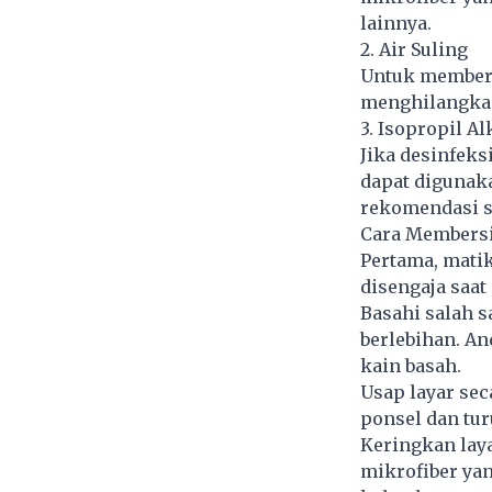
lainnya.
2. Air Suling
Untuk members
menghilangkan
3. Isopropil A
Jika desinfeks
dapat digunaka
rekomendasi s
Cara Members
Pertama, matik
disengaja saat
Basahi salah s
berlebihan. An
kain basah.
Usap layar sec
ponsel dan tu
Keringkan laya
mikrofiber ya