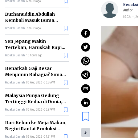
Redaksi Daerah
6 hours ago
Redaksi
Author
Burhanuddin Abdullah
09:02am, 26
Kembali Masuk Bursa
Gubernur BI, Ini Rekam
Redaksi Daerah
7 hours ago
Jejaknya
Yen Jepang Makin
Tertekan, Haruskah Rupiah
Ikut Khawatir?
Redaksi Daerah
10 hours ago
Benarkah Gaji Besar
Menjamin Bahagia? Simak
Penjelasan Ilmu Ekonomi
Redaksi Daerah
05 Aug 2026 - 06:36PM
Malaysia Punya Gedung
Tertinggi Kedua di Dunia,
Ini Daftar Lengkap 2026
Redaksi Daerah
05 Aug 2026 - 05:27PM
Dari Kebun ke Meja Makan,
Begini Rantai Produksi
-
A
Sawit di Indonesia
Redaksi Daerah
05 Aug 2026 - 04:31PM