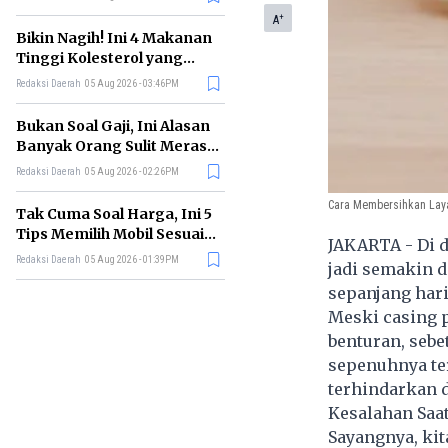
+
A
Bikin Nagih! Ini 4 Makanan
Tinggi Kolesterol yang
Sebaiknya Dikurangi
Redaksi Daerah
05 Aug 2026 - 03:46PM
Bukan Soal Gaji, Ini Alasan
Banyak Orang Sulit Merasa
Cukup
Redaksi Daerah
05 Aug 2026 - 02:26PM
Cara Membersihkan Lay
Tak Cuma Soal Harga, Ini 5
Tips Memilih Mobil Sesuai
JAKARTA - Di 
Kebutuhan
Redaksi Daerah
05 Aug 2026 - 01:39PM
jadi semakin d
sepanjang hari
Meski casing 
benturan, sebe
sepenuhnya te
terhindarkan d
Kesalahan Saa
Sayangnya, kit