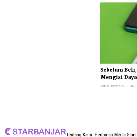
Sebelum Beli,
Mengisi Daya
Murah
Redaksi Daerah
22 Jul 2026
Tentang Kami
Pedoman Media Siber