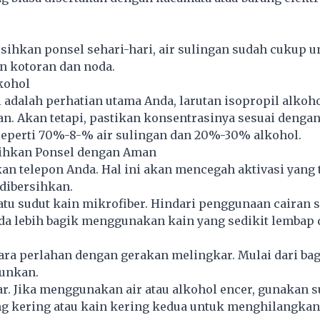
ihkan ponsel sehari-hari, air sulingan sudah cukup u
 kotoran dan noda.
lkohol
i adalah perhatian utama Anda, larutan isopropil alkoh
n. Akan tetapi, pastikan konsentrasinya sesuai denga
eperti 70%-8-% air sulingan dan 20%-30% alkohol.
ihkan Ponsel dengan Aman
an telepon Anda. Hal ini akan mencegah aktivasi yang 
 dibersihkan.
atu sudut kain mikrofiber. Hindari penggunaan cairan 
da lebih bagik menggunakan kain yang sedikit lembap 
ara perlahan dengan gerakan melingkar. Mulai dari bag
runkan.
r. Jika menggunakan air atau alkohol encer, gunakan s
ng kering atau kain kering kedua untuk menghilangkan