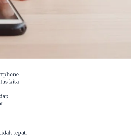
artphone
tas kita
adap
at
idak tepat.