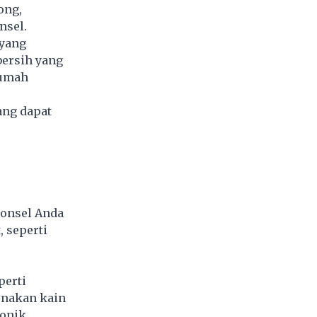
ong,
nsel.
 yang
bersih yang
rumah
ang dapat
ponsel Anda
 seperti
perti
unakan kain
ronik