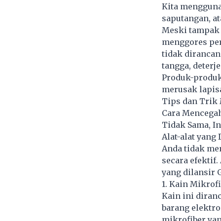
Kita mengguna
saputangan, at
Meski tampak 
menggores per
tidak diranca
tangga, deterje
Produk-produk
merusak lapis
Tips dan Trik
Cara Mencega
Tidak Sama, In
Alat-alat yan
Anda tidak me
secara efektif
yang dilansir 
1. Kain Mikrof
Kain ini dira
barang elektro
mikrofiber yan