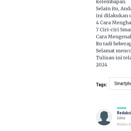
kelembapan.
Selain itu, An
ini dilakukan
4 Cara Mengha
7 Ciri-ciri Sm
Cara Mengenali
Itu tadi beber
Selamat menco
Tulisan ini te
2024
Smartph
Tags:
Redaksi
Editor
09:02am, 26