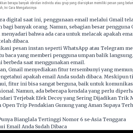
ukkan berapa banyak obrolan individu atau grup yang diarsipkan memiliki pesan yang be
h, Ini Cara Mengatasinya
ra digital saat ini, penggunaan email melalui Gmail tel
 bagi banyak orang. Namun, sebagian besar pengguna 
 menyadari bahwa ada cara untuk melacak apakah emai
elah dibaca.
kasi pesan instan seperti WhatsApp atau Telegram m
ktu baca yang memberi pengguna umpan balik langsung
i berbeda saat menggunakan email.
n, Gmail menyediakan fitur tersembunyi yang memu
ngetahui apakah email Anda sudah dibaca. Meskipun t
i, fitur ini bisa sangat berguna, baik untuk komunikas
ional. Namun, ada beberapa kendala yang perlu diperha
dari Terjebak Efek Decoy yang Sering Dijadikan Trik 
h Open Trip Pendakian Gunung yang Aman Supaya Terh
Punya Bianglala Tertinggi Nomor 6 se-Asia Tenggara
ui Email Anda Sudah Dibaca