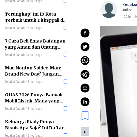
Redaksi Daerah
10 hours ago
Redaksi
Author
Terungkap! Ini 10 Kota
10:05pm, 06
Terbaik untuk Ditinggali di
Dunia Tahun 2026
Redaksi Daerah
12 hours ago
7 Cara Beli Emas Batangan
yang Aman dan Untung
untuk Pemula
Redaksi Daerah
13 hours ago
Mau Nonton Spider-Man:
Brand New Day? Jangan
Lewatkan 6 Film Penting
Redaksi Daerah
14 hours ago
Ini
GIIAS 2026 Punya Banyak
Mobil Listrik, Mana yang
Cocok untuk Gaji Rp10 Juta?
Redaksi Daerah
15 hours ago
Keluarga Riady Punya
Bisnis Apa Saja? Ini Daftar
-
A
Kerajaan Usahanya
Redaksi Daerah
16 hours ago