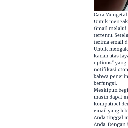
Cara Mengetah
Untuk mengakt
Gmail melalui 
tertentu. Sete
terima email d
Untuk mengakti
kanan atas lay
options" yang 
notifikasi oto
bahwa penerima
berfungsi.
Meskipun begi
masih dapat me
kompatibel de
email yang leb
Anda tinggal 
Anda. Dengan 