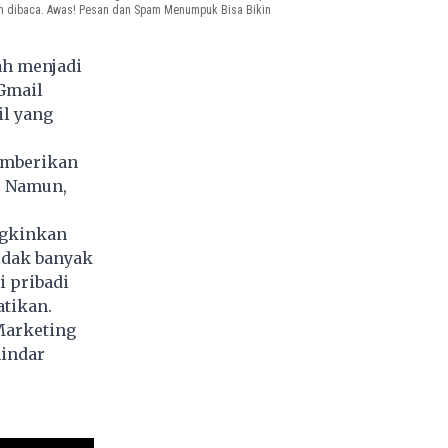
lum dibaca. Awas! Pesan dan Spam Menumpuk Bisa Bikin
ah menjadi
Gmail
l yang
emberikan
. Namun,
ngkinkan
idak banyak
i pribadi
tikan.
Marketing
indar