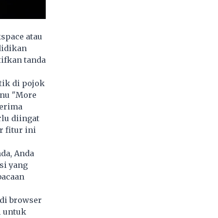
kspace atau
didikan
tifkan tanda
tik di pojok
menu "More
nerima
lu diingat
fitur ini
nda, Anda
si yang
bacaan
di browser
l untuk