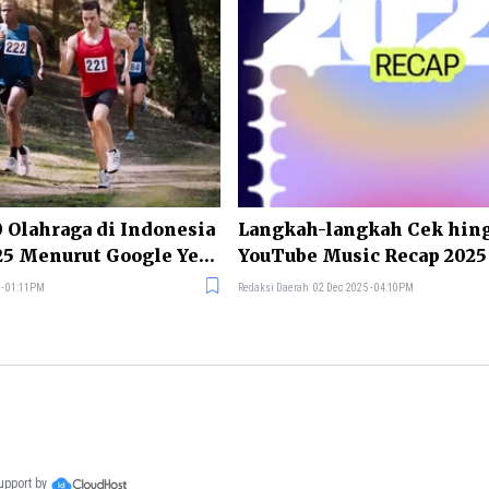
0 Olahraga di Indonesia
Langkah-langkah Cek hin
25 Menurut Google Year
YouTube Music Recap 2025
 - 01:11PM
Redaksi Daerah
02 Dec 2025 - 04:10PM
support by