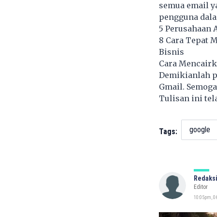
semua email y
pengguna dala
5 Perusahaan A
8 Cara Tepat 
Bisnis
Cara Mencairk
Demikianlah pe
Gmail. Semoga
Tulisan ini te
google
Tags:
Redaksi
Editor
10:05pm, 06