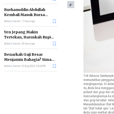
+
A
Burhanuddin Abdullah
Kembali Masuk Bursa
Gubernur BI, Ini Rekam
Redaksi Daerah
17 hours ago
Jejaknya
Yen Jepang Makin
Tertekan, Haruskah Rupiah
Ikut Khawatir?
Redaksi Daerah
20 hours ago
Benarkah Gaji Besar
Menjamin Bahagia? Simak
Penjelasan Ilmu Ekonomi
Redaksi Daerah
05 Aug 2026 - 06:36PM
Trik Rahasia Sembunyik
memudahkan penggunanya
menghapusnya. Di dalam 
itu, Anda bisa mengguna
pribadi dan grup dari d
mencadangkannya ke micr
atau grup tersebut. Sel
Menyembunyikan Chat Wha
tab ‘Chat’ ketuk opsi ‘La
Anda ingin melihat obrol