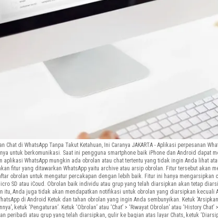
an Chat di WhatsApp Tanpa Takut Ketahuan, Ini Caranya JAKARTA - Aplikasi perpesanan Wh
 untuk berkomunikasi. Saat ini pengguna smartphone baik iPhone dan Android dapat me
aplikasi WhatsApp mungkin ada obrolan atau chat tertentu yang tidak ingin Anda lihat ata
kan fitur yang ditawarkan WhatsApp yaitu archive atau arsip obrolan. Fitur tersebut aka
aftar obrolan untuk mengatur percakapan dengan lebih baik. Fitur ini hanya mengarsipkan 
o SD atau iCoud. Obrolan baik individu atau grup yang telah diarsipkan akan tetap diars
ain itu, Anda juga tidak akan mendapatkan notifikasi untuk obrolan yang diarsipkan kecual
tsApp di Android Ketuk dan tahan obrolan yang ingin Anda sembunyikan. Ketuk ‘Arsipkan’
innya’, ketuk ‘Pengaturan’. Ketuk ‘Obrolan’ atau ‘Chat’ > ‘Riwayat Obrolan’ atau ‘History Chat’
an peribadi atau grup yang telah diarsipkan, gulir ke bagian atas layar Chats, ketuk ‘Diarsip