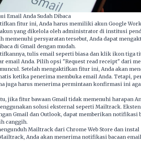
ui Email Anda Sudah Dibaca
ifkan fitur ini, Anda harus memiliki akun Google Wor
akun yang dikelola oleh administrator di institusi pen
lah memenuhi persyaratan tersebut, Anda dapat mengak
ibaca di Gmail dengan mudah.
fkannya, tulis email seperti biasa dan klik ikon tiga ti
ar email Anda. Pilih opsi "Request read receipt" dari 
muncul. Setelah mengaktifkan fitur ini, Anda akan me
matis ketika penerima membuka email Anda. Tetapi, per
 juga harus menerima permintaan konfirmasi ini agar 
tu, jika fitur bawaan Gmail tidak memenuhi harapan A
nggunakan solusi eksternal seperti Mailtrack. Eksten
ngan Gmail dan Outlook, dapat memberikan notifikasi 
ih canggih.
mengunduh Mailtrack dari Chrome Web Store dan instal 
Mailtrack, Anda akan menerima notifikasi bacaan emai