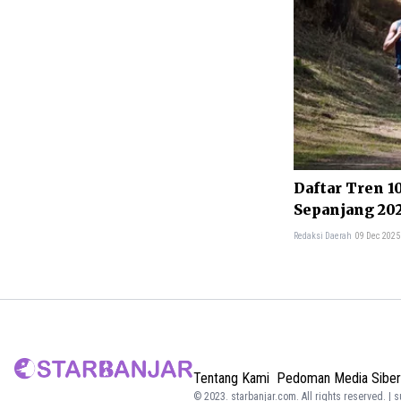
Daftar Tren 1
Sepanjang 20
in Search
Redaksi Daerah
09 Dec 2025
Tentang Kami
Pedoman Media Siber
© 2023.
starbanjar.com
. All rights reserved. | 