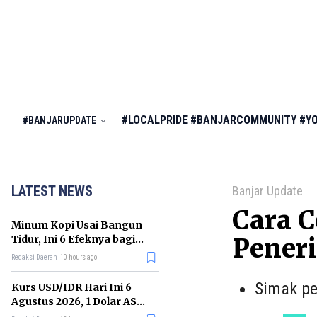
#LOCALPRIDE
#BANJARCOMMUNITY
#Y
#BANJARUPDATE
LATEST NEWS
Banjar Update
Cara C
Minum Kopi Usai Bangun
Tidur, Ini 6 Efeknya bagi
Peneri
Kesehatan Tubuh
Redaksi Daerah
10 hours ago
Simak pe
Kurs USD/IDR Hari Ini 6
Agustus 2026, 1 Dolar AS
Kini Berapa Rupiah?