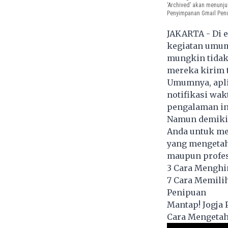
‘Archived’ akan menunj
Penyimpanan Gmail Penu
JAKARTA - Di e
kegiatan umum
mungkin tidak
mereka kirim t
Umumnya, apli
notifikasi wa
pengalaman in
Namun demikia
Anda untuk me
yang mengetahu
maupun profes
3 Cara Menghin
7 Cara Memili
Penipuan
Mantap! Jogja 
Cara Mengetah