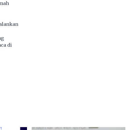
amah
jalankan
ng
ca di