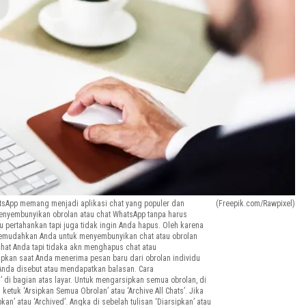
atsApp memang menjadi aplikasi chat yang populer dan
(Freepik.com/Rawpixel)
nyembunyikan obrolan atau chat WhatsApp tanpa harus
u pertahankan tapi juga tidak ingin Anda hapus. Oleh karena
n memudahkan Anda untuk menyembunyikan chat atau obrolan
chat Anda tapi tidaka akn menghapus chat atau
ipkan saat Anda menerima pesan baru dari obrolan individu
i Anda disebut atau mendapatkan balasan. Cara
 di bagian atas layar. Untuk mengarsipkan semua obrolan, di
 > ketuk ‘Arsipkan Semua Obrolan’ atau ‘Archive All Chats’. Jika
kan’ atau ‘Archived’. Angka di sebelah tulisan ‘Diarsipkan’ atau