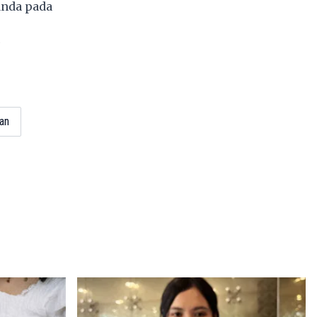
anda pada
4
ian