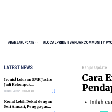
#LOCALPRIDE
#BANJARCOMMUNITY
#Y
#BANJARUPDATE
LATEST NEWS
Banjar Update
Cara 
Ironis! Lulusan SMK Justru
Jadi Kelompok
Penda
Pengangguran Terbanyak
Redaksi Daerah
18 hours ago
di RI
Inilah c
Kenal Lebih Dekat dengan
Feri Amsari, Penggagas
Kabinet Bayangan