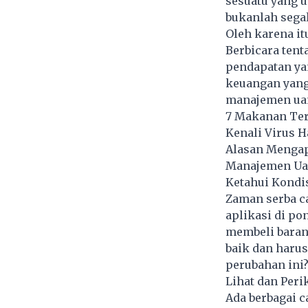
sesuatu yang 
bukanlah sega
Oleh karena it
Berbicara ten
pendapatan
ya
keuangan yang 
manajemen ua
7 Makanan Ter
Kenali Virus H
Alasan Mengap
Manajemen Ua
Ketahui Kondis
Zaman serba c
aplikasi di po
membeli barang
baik dan harus
perubahan ini
Lihat dan Peri
Ada berbagai c