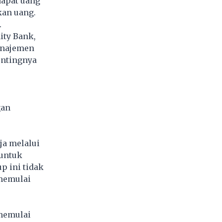
dapat uang
kan uang.
.
ity Bank,
anajemen
pentingnya
gan
ja melalui
 untuk
p ini tidak
 memulai
 memulai