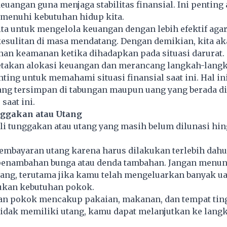
uangan guna menjaga stabilitas finansial. Ini penting 
emenuhi kebutuhan hidup kita.
ita untuk mengelola keuangan dengan lebih efektif aga
esulitan di masa mendatang. Dengan demikian, kita a
nan keamanan ketika dihadapkan pada situasi darurat.
akan alokasi keuangan dan merancang langkah-lang
nting untuk memahami situasi finansial saat ini. Hal 
ang tersimpan di tabungan maupun uang yang berada di
aat ini.
nggakan atau Utang
i tunggakan atau utang yang masih belum dilunasi hin
embayaran utang karena harus dilakukan terlebih dahu
enambahan bunga atau denda tambahan. Jangan menu
ang, terutama jika kamu telah mengeluarkan banyak u
bukan kebutuhan pokok.
han pokok mencakup pakaian, makanan, dan tempat ting
tidak memiliki utang, kamu dapat melanjutkan ke lang