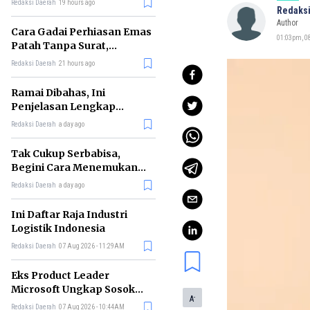
Redaksi Daerah
19 hours ago
Redaksi
Author
Cara Gadai Perhiasan Emas
01:03pm, 08
Patah Tanpa Surat,
Ternyata Tetap Bisa!
Redaksi Daerah
21 hours ago
Ramai Dibahas, Ini
Penjelasan Lengkap
tentang Konsep Kabinet
Redaksi Daerah
a day ago
Bayangan
Tak Cukup Serbabisa,
Begini Cara Menemukan
'Spike' agar CV Dilirik HR
Redaksi Daerah
a day ago
Ini Daftar Raja Industri
Logistik Indonesia
Redaksi Daerah
07 Aug 2026 - 11:29AM
Eks Product Leader
Microsoft Ungkap Sosok
-
A
yang Paling Cocok
Redaksi Daerah
07 Aug 2026 - 10:44AM