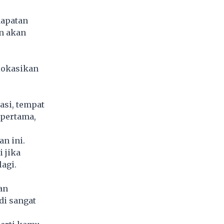
dapatan
n akan
lokasikan
asi, tempat
 pertama,
n ini.
 jika
agi.
an
di sangat