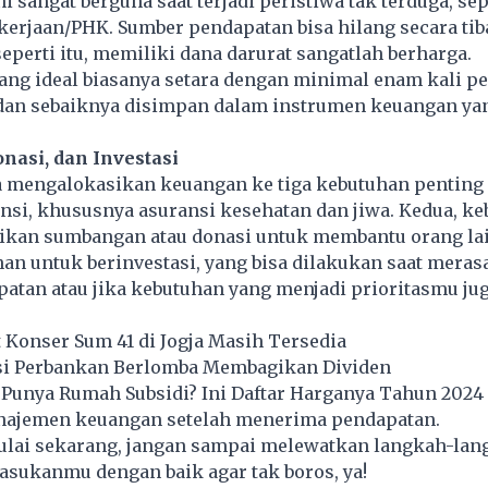
ni sangat berguna saat terjadi peristiwa tak terduga, se
erjaan/PHK. Sumber pendapatan bisa hilang secara tiba
seperti itu, memiliki dana darurat sangatlah berharga.
ang ideal biasanya setara dengan minimal enam kali p
 dan sebaiknya disimpan dalam instrumen keuangan y
onasi, dan Investasi
a mengalokasikan keuangan ke tiga kebutuhan penting 
ansi, khususnya
asuransi
kesehatan dan jiwa. Kedua, k
kan sumbangan atau donasi untuk membantu orang lain
an untuk berinvestasi, yang bisa dilakukan saat meras
atan atau jika kebutuhan yang menjadi prioritasmu ju
t Konser Sum 41 di Jogja Masih Tersedia
i Perbankan Berlomba Membagikan Dividen
 Punya Rumah Subsidi? Ini Daftar Harganya Tahun 2024
anajemen keuangan setelah menerima pendapatan.
lai sekarang, jangan sampai melewatkan langkah-lan
sukanmu dengan baik agar tak boros, ya!