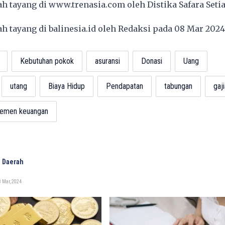
lah tayang di
www.trenasia.com
oleh Distika Safara Seti
lah tayang di
balinesia.id
oleh Redaksi pada 08 Mar 202
Kebutuhan pokok
asuransi
Donasi
Uang
utang
Biaya Hidup
Pendapatan
tabungan
gaj
emen keuangan
 Daerah
 Mar, 2024