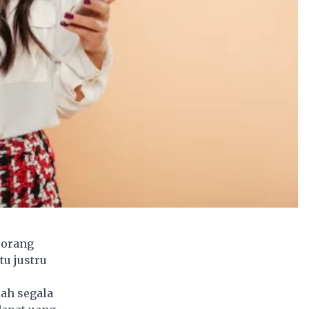
-orang
tu justru
lah segala