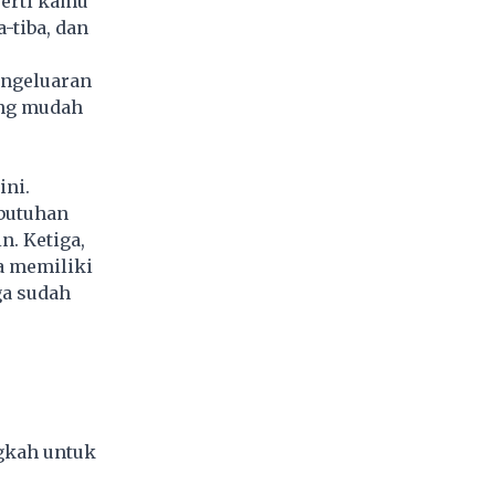
perti kamu
-tiba, dan
engeluaran
ang mudah
ini.
ebutuhan
. Ketiga,
a memiliki
ga sudah
gkah untuk