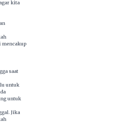
agar kita
r
kan
kah
ini mencakup
gga saat
lu untuk
nda
ang untuk
gal. Jika
kah