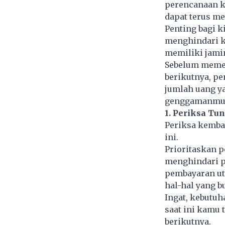
perencanaan ke
dapat terus m
Penting bagi k
menghindari k
memiliki jami
Sebelum memet
berikutnya, pe
jumlah uang y
genggamanmu s
1. Periksa Tu
Periksa kembal
ini.
Prioritaskan p
menghindari p
pembayaran ut
hal-hal yang 
Ingat, kebutu
saat ini kamu 
berikutnya.