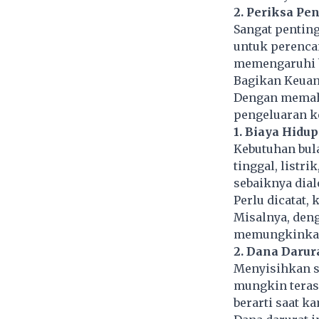
2. Periksa Pe
Sangat pentin
untuk perenca
memengaruhi 
Bagikan Keuan
Dengan memaha
pengeluaran ke
1. Biaya Hidu
Kebutuhan bul
tinggal, listri
sebaiknya dial
Perlu dicatat,
Misalnya, deng
memungkinkan,
2. Dana Darur
Menyisihkan s
mungkin terasa
berarti saat k