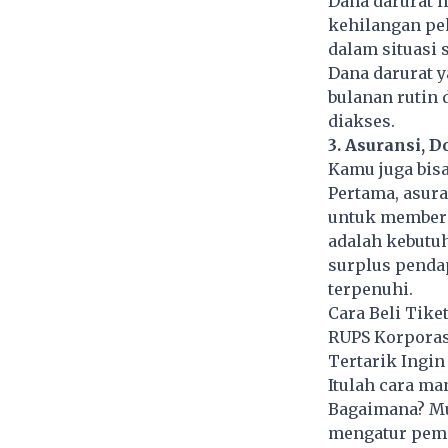
Dana darurat i
kehilangan pek
dalam situasi 
Dana darurat y
bulanan rutin
diakses.
3. Asuransi, D
Kamu juga bis
Pertama, asur
untuk memberi
adalah kebutuh
surplus pendap
terpenuhi.
Cara Beli Tike
RUPS Korporas
Tertarik Ingin
Itulah cara m
Bagaimana? Mu
mengatur pema