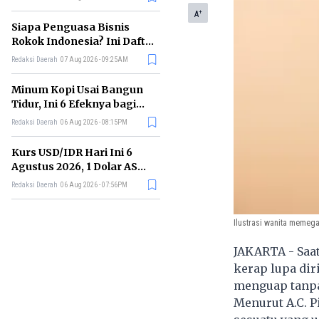
Memimpin di Era AI
+
A
Siapa Penguasa Bisnis
Rokok Indonesia? Ini Daftar
Perusahaan Terbesarnya
Redaksi Daerah
07 Aug 2026 - 09:25AM
Minum Kopi Usai Bangun
Tidur, Ini 6 Efeknya bagi
Kesehatan Tubuh
Redaksi Daerah
06 Aug 2026 - 08:15PM
Kurs USD/IDR Hari Ini 6
Agustus 2026, 1 Dolar AS
Kini Berapa Rupiah?
Redaksi Daerah
06 Aug 2026 - 07:56PM
Ilustrasi wanita memeg
JAKARTA - Saa
kerap lupa dir
menguap tanpa
Menurut A.C. P