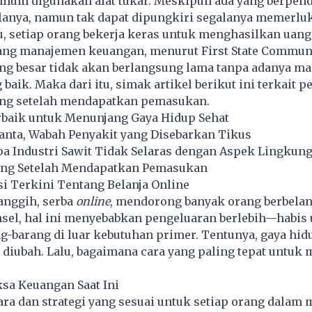
umum digunakan alat tukar. Meskipun ada yang berpen
lanya, namun tak dapat dipungkiri segalanya memerlu
u, setiap orang bekerja keras untuk menghasilkan uang
tang manajemen keuangan, menurut First State Commun
ng besar tidak akan berlangsung lama tanpa adanya m
baik. Maka dari itu, simak artikel berikut ini terkait 
ng setelah mendapatkan pemasukan.
baik untuk Menunjang Gaya Hidup Sehat
anta, Wabah Penyakit yang Disebarkan Tikus
a Industri Sawit Tidak Selaras dengan Aspek Lingkun
ng Setelah Mendapatkan Pemasukan
i Terkini Tentang Belanja Online
anggih, serba
online
, mendorong banyak orang berbelan
nsel, hal ini menyebabkan pengeluaran berlebih—habis
-barang di luar kebutuhan primer. Tentunya, gaya hidu
 diubah. Lalu, bagaimana cara yang paling tepat untuk
?
ksa Keuangan Saat Ini
ara dan strategi yang sesuai untuk setiap orang dalam