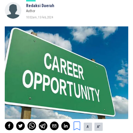
Redaksi Daerah
Author
10:02am, 15 Feb, 2024
-
+
A
A