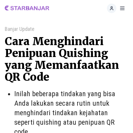
Home
Toggl
Banjar Update
Cara Menghindari
Penipuan Quishing
yang Memanfaatkan
QR Code
Inilah beberapa tindakan yang bisa
Anda lakukan secara rutin untuk
menghindari tindakan kejahatan
seperti quishing atau penipuan QR
code.