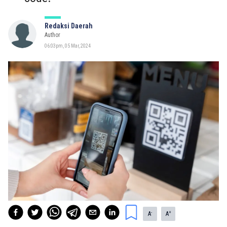
Redaksi Daerah
Author
06:03pm, 05 Mar, 2024
-
+
A
A