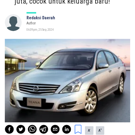
juta, cocok untuk keluarga baru!
Redaksi Daerah
Author
06:09pm, 25 Sep, 2024
-
+
A
A