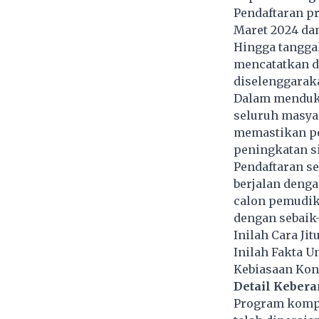
Pendaftaran p
Maret 2024 dan
Hingga tanggal
mencatatkan d
diselenggarak
Dalam menduk
seluruh masyar
memastikan pe
peningkatan s
Pendaftaran se
berjalan denga
calon pemudik
dengan sebaik
Inilah Cara J
Inilah Fakta U
Kebiasaan Kons
Detail Keber
Program kompr