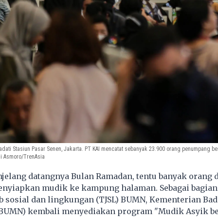
ati Stasiun Pasar Senen, Jakarta. PT KAI mencatat sebanyak 23.900 orang penumpang ber
nji Asmoro/TrenAsia
jelang datangnya Bulan Ramadan, tentu banyak orang d
enyiapkan mudik ke kampung halaman. Sebagai bagian
b sosial dan lingkungan (TJSL) BUMN, Kementerian Ba
(BUMN) kembali menyediakan program "Mudik Asyik b