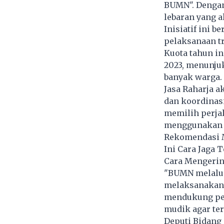
BUMN". Dengan
lebaran yang a
Inisiatif ini
pelaksanaan tr
Kuota tahun in
2023, menunju
banyak warga.
Jasa Raharja a
dan koordinasi
memilih perja
menggunakan t
Rekomendasi M
Ini Cara Jaga 
Cara Mengeri
"BUMN melalui
melaksanakan 
mendukung pe
mudik agar te
Deputi Bidang 