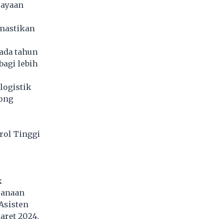
rayaan
emastikan
pada tahun
agi lebih
logistik
cong
rol Tinggi
)
k
sanaan
Asisten
aret 2024.