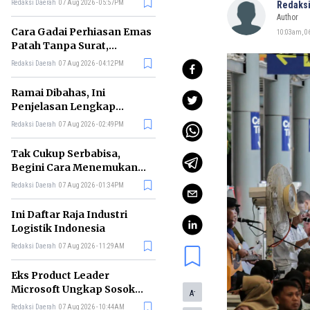
Redaksi Daerah
07 Aug 2026 - 05:57PM
Redaksi
Author
Cara Gadai Perhiasan Emas
10:03am, 06
Patah Tanpa Surat,
Ternyata Tetap Bisa!
Redaksi Daerah
07 Aug 2026 - 04:12PM
Ramai Dibahas, Ini
Penjelasan Lengkap
tentang Konsep Kabinet
Redaksi Daerah
07 Aug 2026 - 02:49PM
Bayangan
Tak Cukup Serbabisa,
Begini Cara Menemukan
'Spike' agar CV Dilirik HR
Redaksi Daerah
07 Aug 2026 - 01:34PM
Ini Daftar Raja Industri
Logistik Indonesia
Redaksi Daerah
07 Aug 2026 - 11:29AM
Eks Product Leader
Microsoft Ungkap Sosok
-
A
yang Paling Cocok
Redaksi Daerah
07 Aug 2026 - 10:44AM