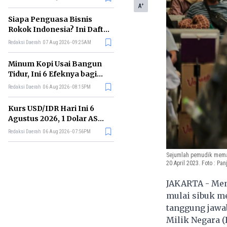
Memimpin di Era AI
+
A
Siapa Penguasa Bisnis
Rokok Indonesia? Ini Daftar
Perusahaan Terbesarnya
Redaksi Daerah
07 Aug 2026 - 09:25AM
Minum Kopi Usai Bangun
Tidur, Ini 6 Efeknya bagi
Kesehatan Tubuh
Redaksi Daerah
06 Aug 2026 - 08:15PM
Kurs USD/IDR Hari Ini 6
Agustus 2026, 1 Dolar AS
Kini Berapa Rupiah?
Redaksi Daerah
06 Aug 2026 - 07:56PM
Sejumlah pemudik memad
20 April 2023. Foto : Pa
JAKARTA - Men
mulai sibuk m
tanggung jawa
Milik Negara 