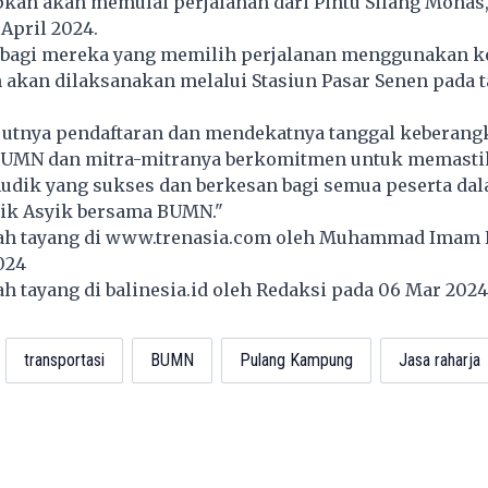
pkan akan memulai perjalanan dari Pintu Silang Monas, 
 April 2024.
, bagi mereka yang memilih perjalanan menggunakan ke
akan dilaksanakan melalui Stasiun Pasar Senen pada t
jutnya pendaftaran dan mendekatnya tanggal keberang
BUMN dan mitra-mitranya berkomitmen untuk memasti
dik yang sukses dan berkesan bagi semua peserta da
ik Asyik bersama BUMN."
lah tayang di
www.trenasia.com
oleh Muhammad Imam 
024
lah tayang di
balinesia.id
oleh Redaksi pada 06 Mar 202
transportasi
BUMN
Pulang Kampung
Jasa raharja