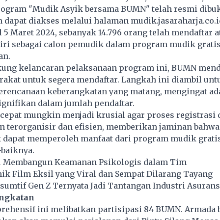
rogram "Mudik Asyik bersama BUMN" telah resmi dibuk
 dapat diakses melalui halaman mudik.jasaraharja.co.i
 5 Maret 2024, sebanyak 14.796 orang telah mendaftar a
iri sebagai calon pemudik dalam program mudik grati
an.
ung kelancaran pelaksanaan program ini, BUMN men
akat untuk segera mendaftar. Langkah ini diambil unt
rencanaan keberangkatan yang matang, mengingat ad
ignifikan dalam jumlah pendaftar.
cepat mungkin menjadi krusial agar proses registrasi 
n terorganisir dan efisien, memberikan jaminan bahwa
 dapat memperoleh manfaat dari program mudik gratis
-baiknya.
itu Membangun Keamanan Psikologis dalam Tim
nik Film Eksil yang Viral dan Sempat Dilarang Tayang
umtif Gen Z Ternyata Jadi Tantangan Industri Asurans
angkatan
ehensif ini melibatkan partisipasi 84 BUMN. Armada 