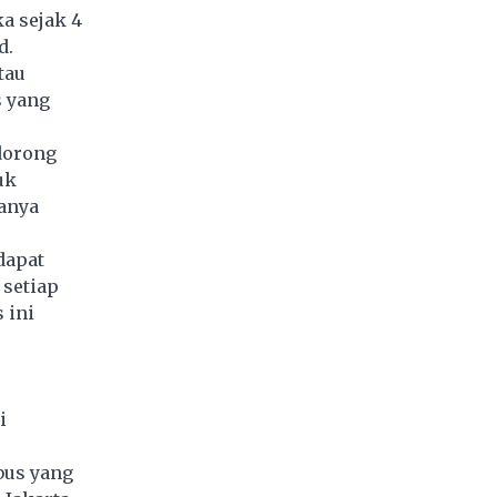
a sejak 4
d.
tau
s yang
dorong
uk
anya
dapat
 setiap
 ini
i
bus yang