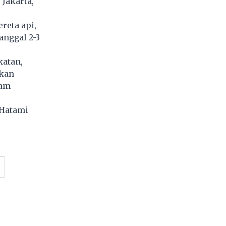
Jakarta,
reta api,
anggal 2-3
katan,
kan
lam
Hatami
4