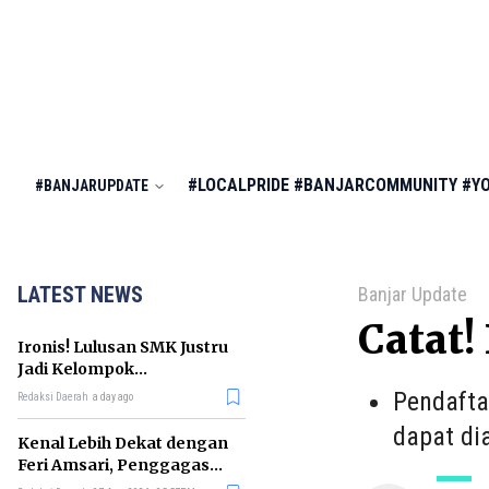
#LOCALPRIDE
#BANJARCOMMUNITY
#Y
#BANJARUPDATE
LATEST NEWS
Banjar Update
Catat!
Ironis! Lulusan SMK Justru
Jadi Kelompok
Pengangguran Terbanyak
Pendafta
Redaksi Daerah
a day ago
di RI
dapat di
Kenal Lebih Dekat dengan
Feri Amsari, Penggagas
Kabinet Bayangan