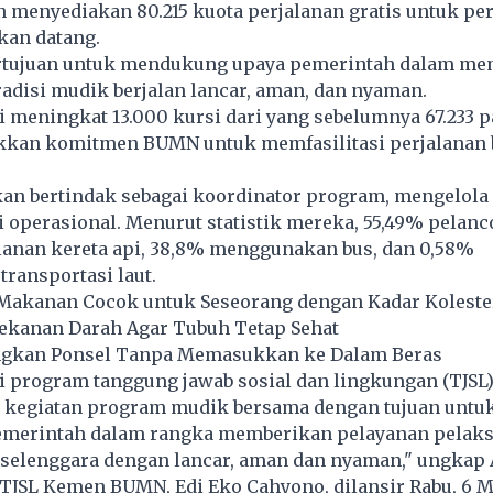
 menyediakan 80.215 kuota perjalanan gratis untuk pe
kan datang.
 bertujuan untuk mendukung upaya pemerintah dalam m
adisi mudik berjalan lancar, aman, dan nyaman.
i meningkat 13.000 kursi dari yang sebelumnya 67.233 
kkan komitmen BUMN untuk memfasilitasi perjalanan b
kan bertindak sebagai koordinator program, mengelola 
 operasional. Menurut statistik mereka, 55,49% pelan
lanan kereta api, 38,8% menggunakan bus, dan 0,58%
ransportasi laut.
akanan Cocok untuk Seseorang dengan Kadar Koleste
Tekanan Darah Agar Tubuh Tetap Sehat
ngkan Ponsel Tanpa Memasukkan ke Dalam Beras
 program tanggung jawab sosial dan lingkungan (TJSL
kegiatan program mudik bersama dengan tujuan untu
merintah dalam rangka memberikan pelayanan pelak
rselenggara dengan lancar, aman dan nyaman," ungkap 
TJSL Kemen BUMN, Edi Eko Cahyono, dilansir Rabu, 6 M