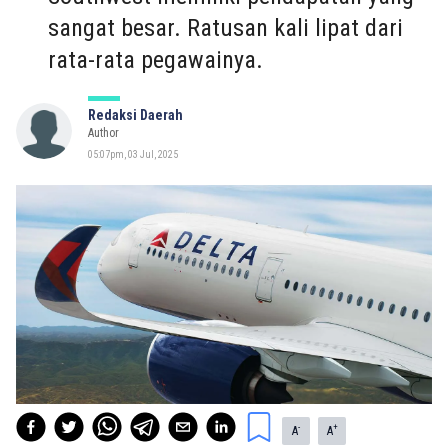
sangat besar. Ratusan kali lipat dari
rata-rata pegawainya.
Redaksi Daerah
Author
05:07pm, 03 Jul, 2025
-
+
A
A