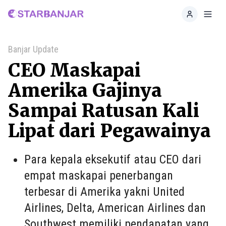
Home
Toggl
Banjar Update
CEO Maskapai
Amerika Gajinya
Sampai Ratusan Kali
Lipat dari Pegawainya
Para kepala eksekutif atau CEO dari
empat maskapai penerbangan
terbesar di Amerika yakni United
Airlines, Delta, American Airlines dan
Southwest memiliki pendapatan yang