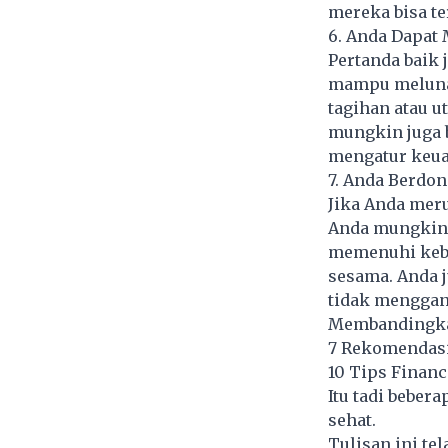
mereka bisa te
6. Anda Dapat
Pertanda baik 
mampu melunas
tagihan atau u
mungkin juga 
mengatur keua
7. Anda Berdo
Jika Anda mer
Anda mungkin 
memenuhi kebu
sesama. Anda 
tidak menggan
Membandingkan
7 Rekomendasi 
10 Tips Financ
Itu tadi beber
sehat.
Tulisan ini te