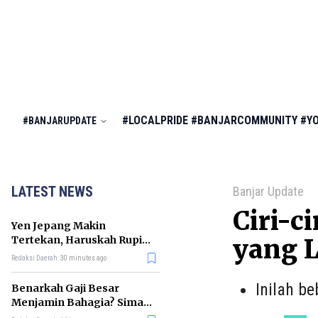
#LOCALPRIDE
#BANJARCOMMUNITY
#Y
#BANJARUPDATE
LATEST NEWS
Banjar Update
Ciri-
Yen Jepang Makin
Tertekan, Haruskah Rupiah
yang L
Ikut Khawatir?
Redaksi Daerah
30 minutes ago
Inilah b
Benarkah Gaji Besar
Menjamin Bahagia? Simak
Penjelasan Ilmu Ekonomi