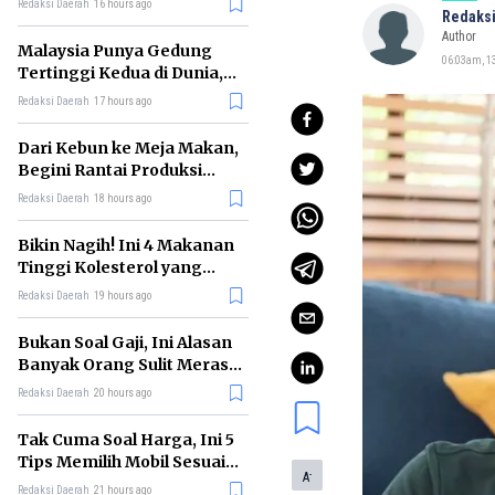
Redaksi Daerah
16 hours ago
Redaksi
Author
Malaysia Punya Gedung
06:03am, 13
Tertinggi Kedua di Dunia,
Ini Daftar Lengkap 2026
Redaksi Daerah
17 hours ago
Dari Kebun ke Meja Makan,
Begini Rantai Produksi
Sawit di Indonesia
Redaksi Daerah
18 hours ago
Bikin Nagih! Ini 4 Makanan
Tinggi Kolesterol yang
Sebaiknya Dikurangi
Redaksi Daerah
19 hours ago
Bukan Soal Gaji, Ini Alasan
Banyak Orang Sulit Merasa
Cukup
Redaksi Daerah
20 hours ago
Tak Cuma Soal Harga, Ini 5
Tips Memilih Mobil Sesuai
-
A
Kebutuhan
Redaksi Daerah
21 hours ago