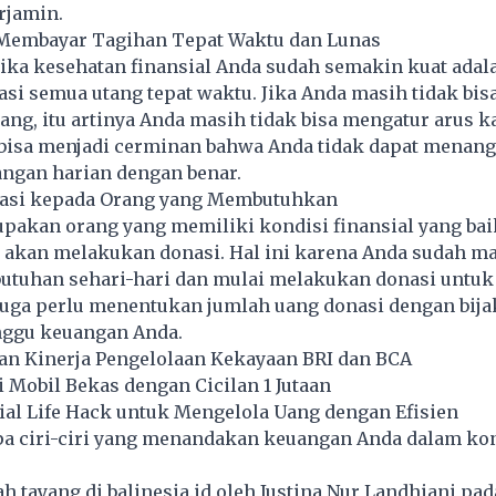
rjamin.
 Membayar Tagihan Tepat Waktu dan Lunas
jika kesehatan finansial Anda sudah semakin kuat adal
i semua utang tepat waktu. Jika Anda masih tidak bi
tang, itu artinya Anda masih tidak bisa mengatur arus ka
bisa menjadi cerminan bahwa Anda tidak dapat menang
ngan harian dengan benar.
nasi kepada Orang yang Membutuhkan
upakan orang yang memiliki kondisi finansial yang ba
akan melakukan donasi. Hal ini karena Anda sudah 
tuhan sehari-hari dan mulai melakukan donasi untu
juga perlu menentukan jumlah uang donasi dengan bija
ggu keuangan Anda.
 Kinerja Pengelolaan Kekayaan BRI dan BCA
Mobil Bekas dengan Cicilan 1 Jutaan
ial Life Hack untuk Mengelola Uang dengan Efisien
apa ciri-ciri yang menandakan keuangan Anda dalam ko
lah tayang di
balinesia.id
oleh Justina Nur Landhiani pad