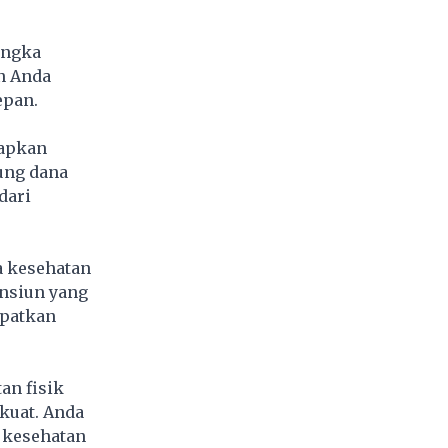
angka
n Anda
epan.
iapkan
bung dana
dari
a kesehatan
nsiun yang
apatkan
an fisik
kuat. Anda
 kesehatan