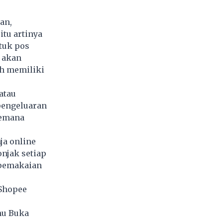
an,
itu artinya
tuk pos
k akan
h memiliki
atau
pengeluaran
kemana
ja online
onjak setiap
 pemakaian
 Shopee
nu Buka