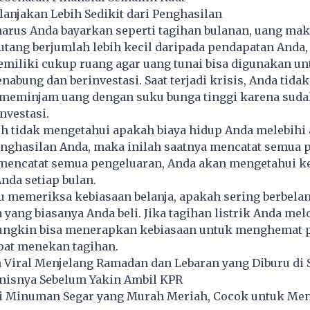
anjakan Lebih Sedikit dari Penghasilan
harus Anda bayarkan seperti tagihan bulanan, uang mak
utang berjumlah lebih kecil daripada pendapatan Anda, 
miliki cukup ruang agar uang tunai bisa digunakan un
enabung dan berinvestasi. Saat terjadi krisis, Anda tida
 meminjam uang dengan suku bunga tinggi karena suda
nvestasi.
h tidak mengetahui apakah biaya hidup Anda melebihi 
enghasilan Anda, maka inilah saatnya mencatat semua 
mencatat semua pengeluaran, Anda akan mengetahui 
Anda setiap bulan.
u memeriksa kebiasaan belanja, apakah sering berbelan
 yang biasanya Anda beli. Jika tagihan listrik Anda mel
ungkin bisa menerapkan kebiasaan untuk menghemat
apat menekan tagihan.
n Viral Menjelang Ramadan dan Lebaran yang Diburu di
enisnya Sebelum Yakin Ambil KPR
 Minuman Segar yang Murah Meriah, Cocok untuk Me