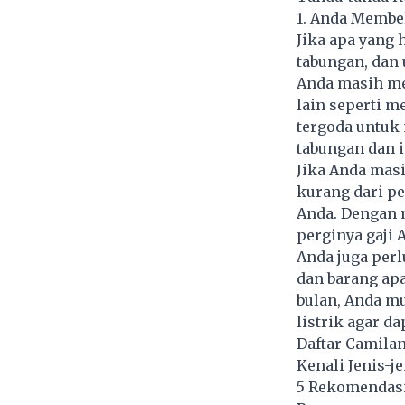
1. Anda Membel
Jika apa yang 
tabungan, dan 
Anda masih me
lain seperti m
tergoda untuk
tabungan dan i
Jika Anda masi
kurang dari p
Anda. Dengan 
perginya gaji 
Anda juga perl
dan barang apa
bulan, Anda m
listrik agar d
Daftar Camila
Kenali Jenis-j
5 Rekomendasi