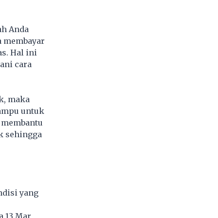
ah Anda
sa membayar
s. Hal ini
ani cara
ik, maka
mampu untuk
k membantu
k sehingga
ndisi yang
a 13 Mar