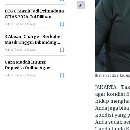
+
A
LCGC Masih Jadi Primadona
GIIAS 2026, Ini Pilihan
Terbaiknya
Redaksi Daerah
a day ago
3 Alasan Charger Berkabel
Masih Unggul Dibanding
Wireless Charging
Redaksi Daerah
a day ago
Cara Mudah Hitung
Deposito Online Agar
Untung dalam Jangka
Ilustrasi edukasi keuan
Redaksi Daerah
a day ago
Panjang
JAKARTA - Tak 
agar kondisi f
hidup menghad
Anda juga bis
kondisi yang p
Anda sudah se
Tanda-tanda K