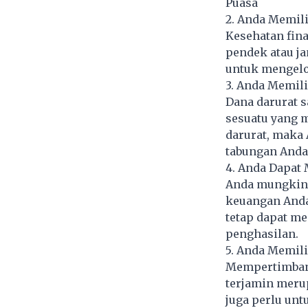
Puasa
2. Anda Memil
Kesehatan fina
pendek atau j
untuk mengelo
3. Anda Memili
Dana darurat 
sesuatu yang m
darurat, maka 
tabungan Anda 
4. Anda Dapat
Anda mungkin t
keuangan Anda
tetap dapat me
penghasilan.
5. Anda Memil
Mempertimbang
terjamin merup
juga perlu un