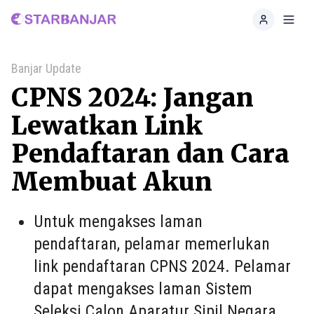
Home
Toggl
Banjar Update
CPNS 2024: Jangan
Lewatkan Link
Pendaftaran dan Cara
Membuat Akun
Untuk mengakses laman
pendaftaran, pelamar memerlukan
link pendaftaran CPNS 2024. Pelamar
dapat mengakses laman Sistem
Seleksi Calon Aparatur Sipil Negara