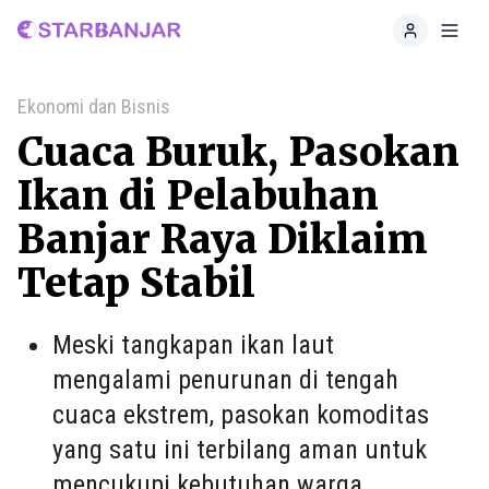
Home
Toggl
Ekonomi dan Bisnis
Cuaca Buruk, Pasokan
Ikan di Pelabuhan
Banjar Raya Diklaim
Tetap Stabil
Meski tangkapan ikan laut
mengalami penurunan di tengah
cuaca ekstrem, pasokan komoditas
yang satu ini terbilang aman untuk
mencukupi kebutuhan warga.