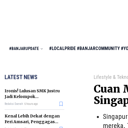
#LOCALPRIDE
#BANJARCOMMUNITY
#Y
#BANJARUPDATE
LATEST NEWS
Lifestyle & Tekn
Cuan M
Ironis! Lulusan SMK Justru
Jadi Kelompok
Singa
Pengangguran Terbanyak
Redaksi Daerah
6 hours ago
di RI
Singapur
Kenal Lebih Dekat dengan
Feri Amsari, Penggagas
mereka. 
Kabinet Bayangan