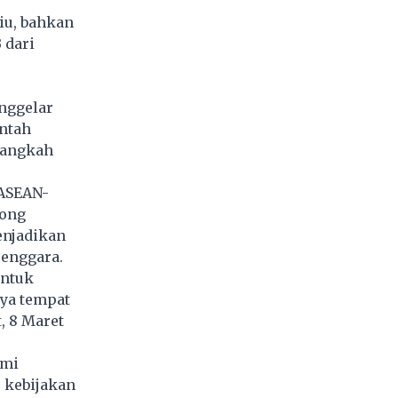
iu, bahkan
 dari
nggelar
intah
langkah
 ASEAN-
oong
enjadikan
Tenggara.
untuk
nya tempat
, 8 Maret
ami
 kebijakan