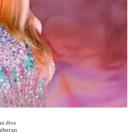
n diva
hiburan