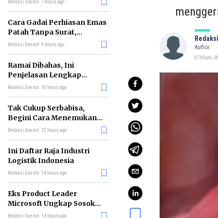
Redaksi Daerah
7 hours ago
menggera
Cara Gadai Perhiasan Emas
Patah Tanpa Surat,
Redaksi
Ternyata Tetap Bisa!
Redaksi Daerah
9 hours ago
Author
07:03pm, 08
Ramai Dibahas, Ini
Penjelasan Lengkap
tentang Konsep Kabinet
Redaksi Daerah
10 hours ago
Bayangan
Tak Cukup Serbabisa,
Begini Cara Menemukan
'Spike' agar CV Dilirik HR
Redaksi Daerah
12 hours ago
Ini Daftar Raja Industri
Logistik Indonesia
Redaksi Daerah
14 hours ago
Eks Product Leader
Microsoft Ungkap Sosok
yang Paling Cocok
Redaksi Daerah
14 hours ago