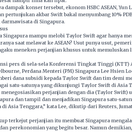
sat hampir lima kali lipat.
ya dampak konser tersebut, ekonom HSBC ASEAN, Yun L
 pertunjukan akbar Swift bakal menyumbang 10% PDB
 darmawisata di Singapura.
usus
a Singapura mampu melobi Taylor Swift agar hanya me
aranya saat melawat ke ASEAN? Usut punya usut, pemer
gaku meneken perjanjian khusus untuk memuluskan 
si pers di sela-sela Konferensi Tingkat Tinggi (KTT)
elbourne, Perdana Menteri (PM) Singapura
Lee Hsien L
eri dana subsidi kepada Taylor Swift dan tim demi m
gai satu-satunya yang dikunjungi Taylor Swift di Asia 
 menegosiasikan perjanjian dengan dia (Taylor Swift) 
gapura dan tampil dan menjadikan Singapura satu-satu
di Asia Tenggara,” kata Lee, dikutip dari Reuters, Jumat
kup terkejut perjanjian itu membuat Singapura mengal
 dan perekonomian yang begitu besar. Namun demikian,