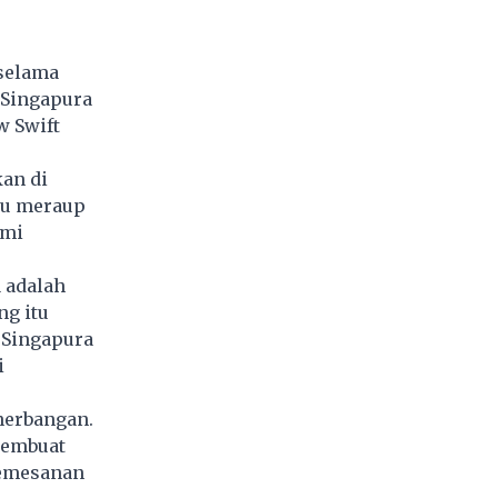
 selama
. Singapura
w Swift
an di
pu meraup
emi
 adalah
g itu
 Singapura
i
enerbangan.
membuat
pemesanan