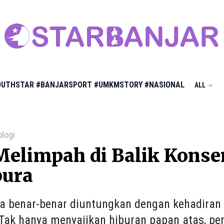
OUTHSTAR
#BANJARSPORT
#UMKMSTORY
#NASIONAL
ALL
ologi
elimpah di Balik Konser 
pura
a benar-benar diuntungkan dengan kehadiran d
Tak hanya menyajikan hiburan papan atas, pe