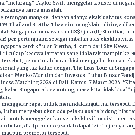
k “melarang” Taylor Swift menggelar konser di negara 
 bukannya tanpa masalah.
ng-terangan mangkel dengan adanya eksklusivitas kons
. PM Thailand Srettha Thavisin mengklaim dirinya dibe
tah Singapura menawarkan US$2 juta (Rp31 miliar) hi
iar) per pertunjukan sebagai imbalan atas eksklusivitas 
ngapura cerdik,” ujar Srettha, dikutip dari Sky News.
iri cukup kecewa lantaran sang idola tak mampir ke N
 tersebut, pemerintah berambisi menggelar konser eks
sional yang tak kalah dengan The Eras Tour di Singapu
aikan Menko Maritim dan Investasi Luhut Binsar Pandj
ness Matching 2024 di Bali, Kamis, 7 Maret 2024. “Kit
g, kalau Singapura bisa untung, masa kita tidak bisa?” u
tara.
 menggelar rapat untuk menindaklanjuti hal tersebut.
, Luhut menyebut akan ada pelaku usaha bidang hibura
zin untuk menggelar konser eksklusif musisi internas
am bulan, dia (promotor) sudah dapat izin,” ujarnya tan
s maupun promotor tersebut.