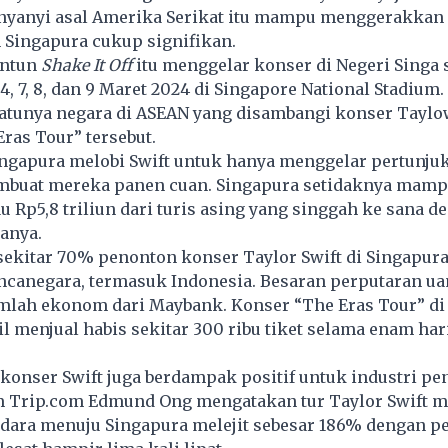
enyanyi asal Amerika Serikat itu mampu menggerakkan
n
Singapura
cukup signifikan.
antun
Shake It Off
itu menggelar konser di Negeri Singa
 4, 7, 8, dan 9 Maret 2024 di Singapore National Stadium
satunya negara di ASEAN yang disambangi konser Taylo
Eras Tour” tersebut.
ngapura melobi Swift untuk hanya menggelar pertunjuk
buat mereka panen cuan. Singapura setidaknya mam
au Rp5,8 triliun dari turis asing yang singgah ke sana d
anya.
sekitar 70% penonton konser
Taylor Swift
di Singapura
canegara, termasuk Indonesia. Besaran perputaran uan
mlah ekonom dari Maybank. Konser “The Eras Tour” di
il menjual habis sekitar 300 ribu tiket selama enam har
 konser Swift juga berdampak positif untuk industri p
Trip.com Edmund Ong mengatakan tur Taylor Swift 
 udara menuju Singapura melejit sebesar 186% dengan 