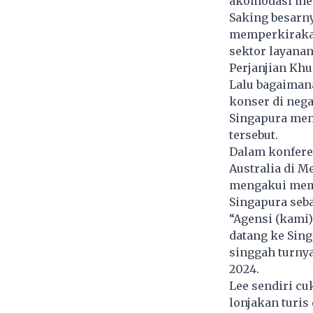
akomodasi mele
Saking besarn
memperkirakan
sektor layanan
Perjanjian Kh
Lalu bagaiman
konser di neg
Singapura men
tersebut.
Dalam konferen
Australia di M
mengakui memb
Singapura seba
“Agensi (kami)
datang ke Sin
singgah turnya 
2024.
Lee sendiri cu
lonjakan turis