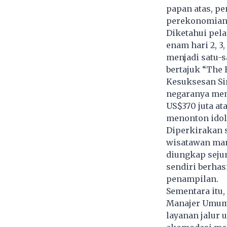
papan atas, p
perekonomia
Diketahui pel
enam hari 2, 3,
menjadi satu-
bertajuk “The 
Kesuksesan Si
negaranya mem
US$370 juta at
menonton idol
Diperkirakan 
wisatawan man
diungkap seju
sendiri berhas
penampilan.
Sementara itu,
Manajer Umum 
layanan jalur