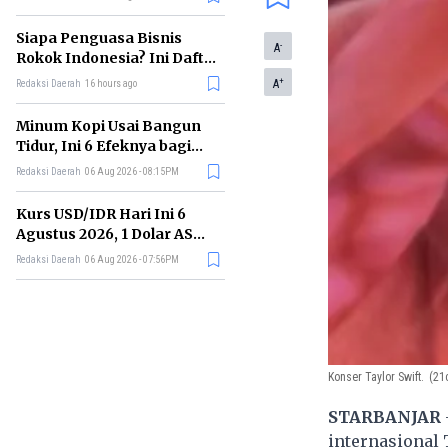
Memimpin di Era AI
Siapa Penguasa Bisnis
-
A
Rokok Indonesia? Ini Daftar
Perusahaan Terbesarnya
+
A
Redaksi Daerah
16 hours ago
Minum Kopi Usai Bangun
Tidur, Ini 6 Efeknya bagi
Kesehatan Tubuh
Redaksi Daerah
06 Aug 2026 - 08:15PM
Kurs USD/IDR Hari Ini 6
Agustus 2026, 1 Dolar AS
Kini Berapa Rupiah?
Redaksi Daerah
06 Aug 2026 - 07:56PM
Konser Taylor Swift.
(21
STARBANJAR
internasional 