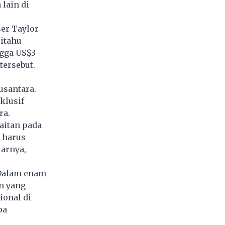
lain di
er Taylor
ritahu
ngga US$3
tersebut.
usantara.
klusif
ra.
aitan pada
a harus
jarnya,
 Dalam enam
n yang
ional di
pa