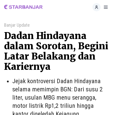
Home
Toggl
Banjar Update
Dadan Hindayana
dalam Sorotan, Begini
Latar Belakang dan
Kariernya
Jejak kontroversi Dadan Hindayana
selama memimpin BGN: Dari susu 2
liter, usulan MBG menu serangga,
motor listrik Rp1,2 triliun hingga
kantor digeledah Kejagung.