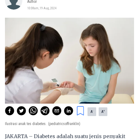
Author
10:08am, 19 Aug, 2024
-
+
A
A
Ilustrasi anak tes diabetes.
(pediatricsoffranklin)
JAKARTA – Diabetes adalah suatu jenis penyakit