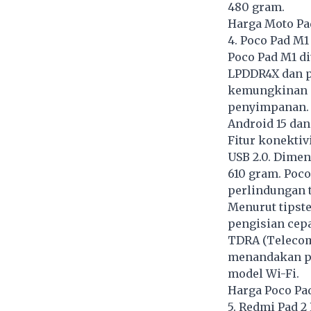
480 gram.
Harga Moto Pad
4. Poco Pad M1
Poco Pad M1 d
LPDDR4X dan p
kemungkinan a
penyimpanan. 
Android 15 dan
Fitur konektiv
USB 2.0. Dimen
610 gram. Poco
perlindungan t
Menurut tipste
pengisian cepa
TDRA (Telecom
menandakan pe
model Wi-Fi.
Harga Poco Pad
5. Redmi Pad 2