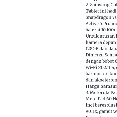
2. Samsung Gal
Tablet ini had
Snapdragon 7s
Active 5 Pro m
baterai 10.100
Untuk urusan k
kamera depan 
128GB dan dapa
Dimensi Samsun
dengan bobot 6
Wi-Fi 802.11 a
barometer, kom
dan akselerom
Harga Samsung
3. Motorola Pa
Moto Pad 60 N
inci beresolus
90Hz, gamut w