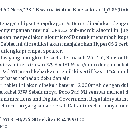
 60 Neo4/128 GB warna Malibu Blue sekitar Rp2.869.00
itenagai chipset Snapdragon 7s Gen 3, dipadukan deng
enyimpanan internal UFS 2.2. Sub-merek Xiaomi ini ju
kan menyediakan slot microSD untuk menambah kapa
Tablet ini diprediksi akan menjalankan HyperOS 2 ber
 dilengkapi empat speaker.
itas yang mungkin tersedia termasuk Wi-Fi 6, Bluetooth 
sinya diperkirakan 279,8 x 181,65 x 7,5 mm dengan bobot
 Pad M1 juga dikabarkan memiliki sertifikasi IP54 untu
erbatas terhadap debu dan air.
r, tablet ini akan dibekali baterai 12.000mAh dengan d
t kabel 33W. Sebelumnya, Poco Pad M1 sempat muncul di
munications and Digital Government Regulatory Author
luncuran yang sudah dekat. Daftar tersebut hanya m
 M1 8 GB/256 GB sekitar Rp4.199.000.
 Pro