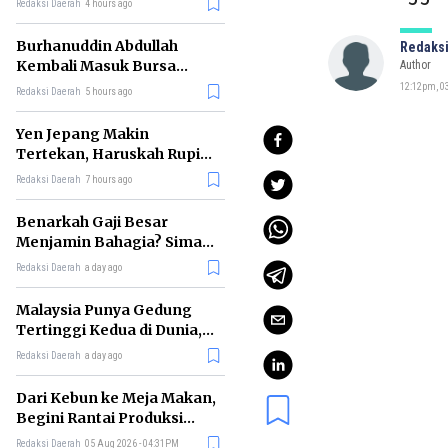
Redaksi Daerah
4 hours ago
Burhanuddin Abdullah
Redaksi
Kembali Masuk Bursa
Author
Gubernur BI, Ini Rekam
12:12pm, 03
Redaksi Daerah
5 hours ago
Jejaknya
Yen Jepang Makin
Tertekan, Haruskah Rupiah
Ikut Khawatir?
Redaksi Daerah
7 hours ago
Benarkah Gaji Besar
Menjamin Bahagia? Simak
Penjelasan Ilmu Ekonomi
Redaksi Daerah
a day ago
Malaysia Punya Gedung
Tertinggi Kedua di Dunia,
Ini Daftar Lengkap 2026
Redaksi Daerah
a day ago
Dari Kebun ke Meja Makan,
Begini Rantai Produksi
Sawit di Indonesia
Redaksi Daerah
05 Aug 2026 - 04:31PM