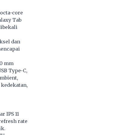
 octa-core
alaxy Tab
ibekali
ksel dan
mencapai
,20 mm
USB Type-C,
ambient,
 kedekatan,
r IPS 11
refresh rate
ik.