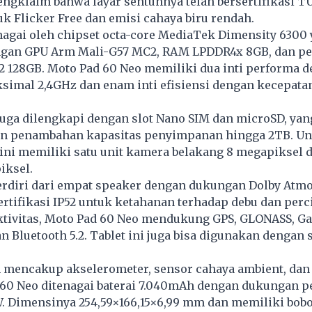
ngklaim bahwa layar sentuhnya telah bersertifikasi T
k Flicker Free dan emisi cahaya biru rendah.
enagai oleh chipset octa-core MediaTek Dimensity 6300
ngan GPU Arm Mali-G57 MC2, RAM LPDDR4x 8GB, dan p
.2 128GB. Moto Pad 60 Neo memiliki dua inti performa 
simal 2,4GHz dan enam inti efisiensi dengan kecepata
juga dilengkapi dengan slot Nano SIM dan microSD, yan
 penambahan kapasitas penyimpanan hingga 2TB. Un
 ini memiliki satu unit kamera belakang 8 megapiksel
iksel.
erdiri dari empat speaker dengan dukungan Dolby Atmo
ertifikasi IP52 untuk ketahanan terhadap debu dan perci
ktivitas, Moto Pad 60 Neo mendukung GPS, GLONASS, Gal
an Bluetooth 5.2. Tablet ini juga bisa digunakan dengan 
 mencakup akselerometer, sensor cahaya ambient, dan
 60 Neo ditenagai baterai 7.040mAh dengan dukungan p
. Dimensinya 254,59×166,15×6,99 mm dan memiliki bobo