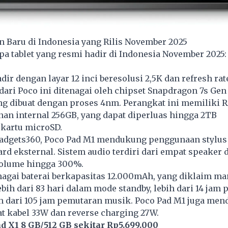
n Baru di Indonesia yang Rilis November 2025
pa tablet yang resmi hadir di Indonesia November 2025:
dir dengan layar 12 inci beresolusi 2,5K dan refresh rat
 dari Poco ini ditenagai oleh chipset Snapdragon 7s Gen 
g dibuat dengan proses 4nm. Perangkat ini memiliki
an internal 256GB, yang dapat diperluas hingga 2TB
kartu microSD.
 gadgets360, Poco Pad M1 mendukung penggunaan stylus
rd eksternal. Sistem audio terdiri dari empat speaker 
olume hingga 300%.
enagai baterai berkapasitas 12.000mAh, yang diklaim m
ih dari 83 hari dalam mode standby, lebih dari 14 jam
ih dari 105 jam pemutaran musik. Poco Pad M1 juga me
t kabel 33W dan reverse charging 27W.
d X1 8 GB/512 GB sekitar Rp5.699.000