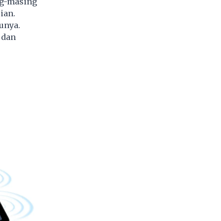
ng-masing
ian.
unya.
 dan