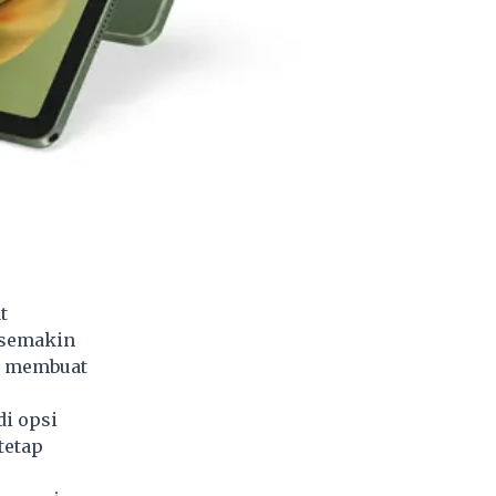
t
 semakin
wa membuat
di opsi
tetap