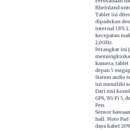
Perusahaan me
Rheinland untu
Tablet ini dit
dipadukan de
internal UFS 2
kecepatan mak
2,0GHz.
Perangkat ini 
memungkinkan
kamera, tablet
depan 5 megap
Sistem audio t
ini memiliki s
Dari sisi kone
GPS, Wi-Fi 5, d
Pen.
Sensor bawaan
hall. Moto Pad
daya kabel 20W