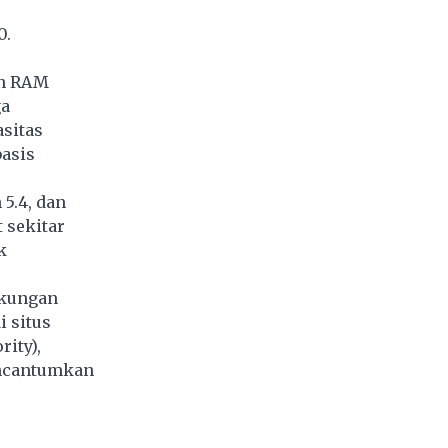
0.
an RAM
ga
sitas
basis
5.4, dan
 sekitar
k
ukungan
 situs
ity),
encantumkan