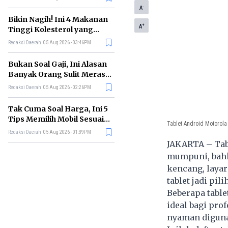
-
A
Bikin Nagih! Ini 4 Makanan
+
A
Tinggi Kolesterol yang
Sebaiknya Dikurangi
Redaksi Daerah
05 Aug 2026 - 03:46PM
Bukan Soal Gaji, Ini Alasan
Banyak Orang Sulit Merasa
Cukup
Redaksi Daerah
05 Aug 2026 - 02:26PM
Tak Cuma Soal Harga, Ini 5
Tips Memilih Mobil Sesuai
Tablet Android Motorola
Kebutuhan
Redaksi Daerah
05 Aug 2026 - 01:39PM
JAKARTA – Tabl
mumpuni, bahk
kencang, layar
tablet jadi pi
Beberapa table
ideal bagi prof
nyaman diguna