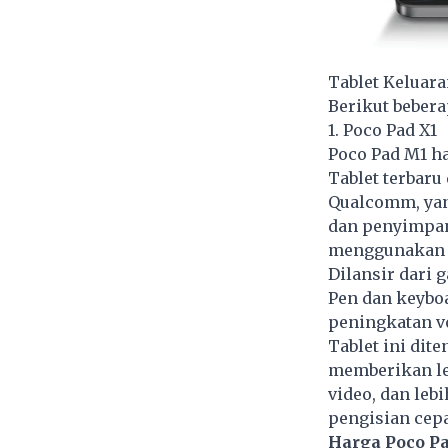
Tablet Keluara
Berikut bebera
1. Poco Pad X1
Poco Pad M1 ha
Tablet terbaru
Qualcomm, yan
dan penyimpan
menggunakan 
Dilansir dari
Pen dan keyboa
peningkatan v
Tablet ini dit
memberikan leb
video, dan leb
pengisian cepa
Harga Poco Pa