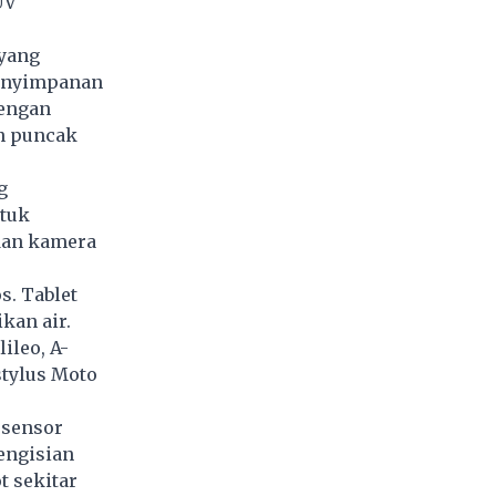
ÜV
 yang
enyimpanan
dengan
n puncak
g
tuk
 dan kamera
s. Tablet
kan air.
ileo, A-
stylus Moto
 sensor
engisian
t sekitar