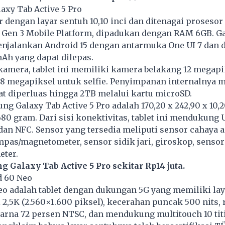
axy Tab Active 5 Pro
ir dengan layar sentuh 10,10 inci dan ditenagai prosesor
 Gen 3 Mobile Platform, dipadukan dengan RAM 6GB. G
enjalankan Android 15 dengan antarmuka One UI 7 dan d
mAh yang dapat dilepas.
amera, tablet ini memiliki kamera belakang 12 megapi
8 megapiksel untuk selfie. Penyimpanan internalnya 
t diperluas hingga 2TB melalui kartu microSD.
g Galaxy Tab Active 5 Pro adalah 170,20 x 242,90 x 10
80 gram. Dari sisi konektivitas, tablet ini mendukung 
, dan NFC. Sensor yang tersedia meliputi sensor cahaya 
pas/magnetometer, sensor sidik jari, giroskop, sensor
eter.
 Galaxy Tab Active 5 Pro sekitar Rp14 juta.
d 60 Neo
eo adalah
tablet
dengan dukungan 5G yang memiliki laya
i 2,5K (2.560×1.600 piksel), kecerahan puncak 500 nits, 
arna 72 persen NTSC, dan mendukung multitouch 10 tit