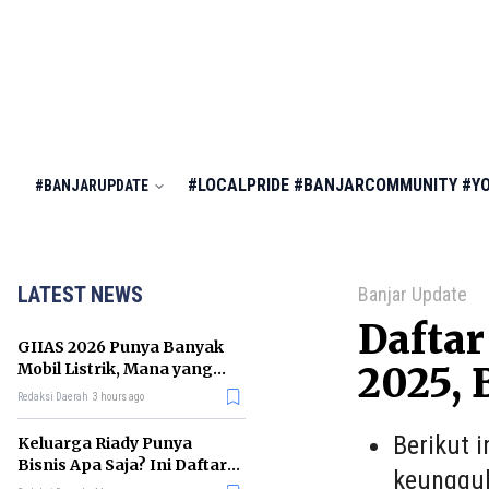
#LOCALPRIDE
#BANJARCOMMUNITY
#Y
#BANJARUPDATE
LATEST NEWS
Banjar Update
Daftar
GIIAS 2026 Punya Banyak
Mobil Listrik, Mana yang
2025, 
Cocok untuk Gaji Rp10 Juta?
Redaksi Daerah
3 hours ago
Berikut 
Keluarga Riady Punya
Bisnis Apa Saja? Ini Daftar
keunggul
Kerajaan Usahanya