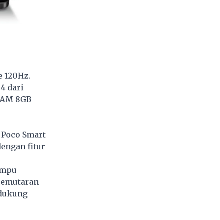
e 120Hz.
4 dari
 RAM 8GB
 Poco Smart
dengan fitur
ampu
 pemutaran
ndukung