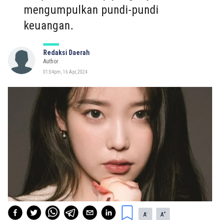
mengumpulkan pundi-pundi
keuangan.
Redaksi Daerah
Author
01:04pm, 16 Apr, 2024
-
+
A
A